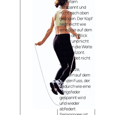
Schultern
entspannt und
nicht nach oben
gezogen. Der Kopf
liegt leicht wie
eine Boje auf dem
Hals – der Blick
locker und nicht
fixiert in die Weite
zum Horizont.
Man landet nicht
auf der
Fussspitze,
sondern auf dem
ganzen Fuss, der
dadurch wie eine
Längsfeder
gespannt wird
und wieder
abfedert.
Seilspringen ist