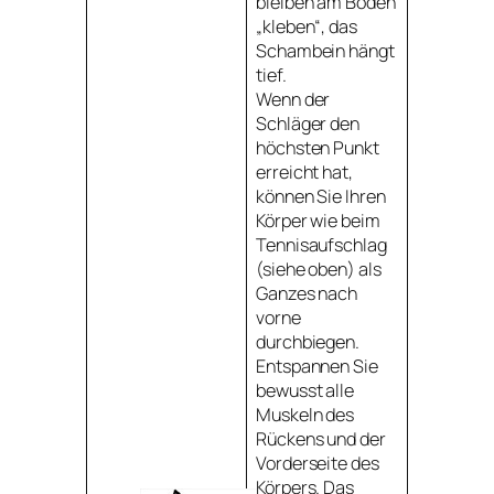
bleiben am Boden
„kleben“, das
Schambein hängt
tief.
Wenn der
Schläger den
höchsten Punkt
erreicht hat,
können Sie Ihren
Körper wie beim
Tennisaufschlag
(siehe oben) als
Ganzes nach
vorne
durchbiegen.
Entspannen Sie
bewusst alle
Muskeln des
Rückens und der
Vorderseite des
Körpers. Das