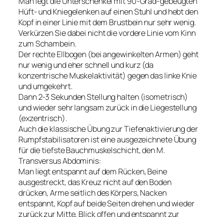
Man legt die Unterschenkel mit 90-Grad-gebeugten
Hüft- und Kniegelenken auf einen Stuhl und hebt den
Kopf in einer Linie mit dem Brustbein nur sehr wenig.
Verkürzen Sie dabei nicht die vordere Linie vom Kinn
zum Schambein.
Der rechte Ellbogen (bei angewinkelten Armen) geht
nur wenig und eher schnell und kurz (da
konzentrische Muskelaktivität) gegen das linke Knie
und umgekehrt.
Dann 2-3 Sekunden Stellung halten (isometrisch)
und wieder sehr langsam zurück in die Liegestellung
(exzentrisch).
Auch die klassische Übung zur Tiefenaktivierung der
Rumpfstabilisatoren ist eine ausgezeichnete Übung
für die tiefste Bauchmuskelschicht, den M.
Transversus Abdominis:
Man liegt entspannt auf dem Rücken, Beine
ausgestreckt, das Kreuz nicht auf den Boden
drücken, Arme seitlich des Körpers, Nacken
entspannt, Kopf auf beide Seiten drehen und wieder
zurück zur Mitte, Blick offen und entspannt zur