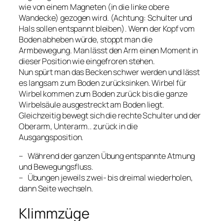
wie von einem Magneten (in die linke obere
Wandecke) gezogen wird. (Achtung: Schulter und
Hals sollen entspannt bleiben). Wenn der Kopf vom
Boden abheben würde, stoppt man die
Armbewegung. Man lässt den Arm einen Moment in
dieser Position wie eingefroren stehen.
Nun spürt man das Becken schwer werden und lässt
es langsam zum Boden zurücksinken. Wirbel für
Wirbel kommen zum Boden zurück bis die ganze
Wirbelsäule ausgestreckt am Boden liegt.
Gleichzeitig bewegt sich die rechte Schulter und der
Oberarm, Unterarm.. zurück in die
Ausgangsposition.
– Während der ganzen Übung entspannte Atmung
und Bewegungsfluss.
– Übungen jeweils zwei- bis dreimal wiederholen,
dann Seite wechseln.
Klimmzüge