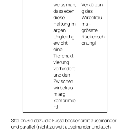
weiss man,
Verkürzun
dass eben
g des
diese
Wirbelrau
Haltung im
ms –
argen
grösste
Ungleichg
Rückensch
ewicht
onung!
eine
Tiefenakti
vierung
verhindert
und den
Zwischen
wirbelrau
m arg
komprimie
rt!
Stellen Sie dazu die Füsse beckenbreit auseinander
und parallel (nicht zu weit auseinander und auch