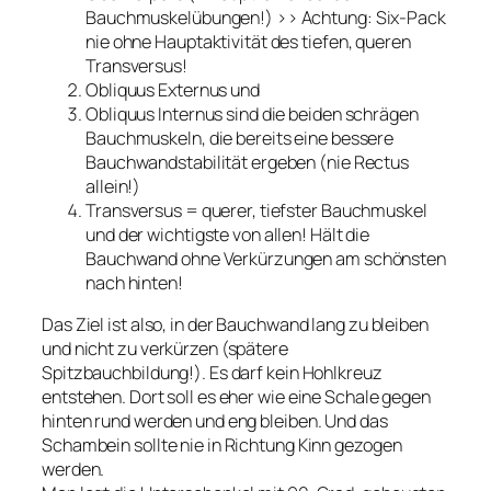
Bauchmuskelübungen!) >> Achtung: Six-Pack
nie ohne Hauptaktivität des tiefen, queren
Transversus!
Obliquus Externus und
Obliquus Internus sind die beiden schrägen
Bauchmuskeln, die bereits eine bessere
Bauchwandstabilität ergeben (nie Rectus
allein!)
Transversus = querer, tiefster Bauchmuskel
und der wichtigste von allen! Hält die
Bauchwand ohne Verkürzungen am schönsten
nach hinten!
Das Ziel ist also, in der Bauchwand lang zu bleiben
und nicht zu verkürzen (spätere
Spitzbauchbildung!). Es darf kein Hohlkreuz
entstehen. Dort soll es eher wie eine Schale gegen
hinten rund werden und eng bleiben. Und das
Schambein sollte nie in Richtung Kinn gezogen
werden.