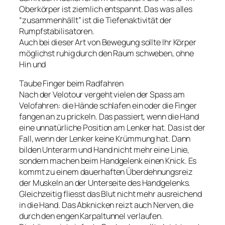
Oberkörper ist ziemlich entspannt. Das was alles
“zusammenhällt” ist die Tiefenaktivität der
Rumpfstabilisatoren.
Auch bei dieser Art von Bewegung sollte Ihr Körper
möglichst ruhig durch den Raum schweben, ohne
Hin und
Taube Finger beim Radfahren
Nach der Velotour vergeht vielen der Spass am
Velofahren: die Hände schlafen ein oder die Finger
fangen an zu prickeln. Das passiert, wenn die Hand
eine unnatürliche Position am Lenker hat. Das ist der
Fall, wenn der Lenker keine Krümmung hat. Dann
bilden Unterarm und Hand nicht mehr eine Linie,
sondern machen beim Handgelenk einen Knick. Es
kommt zu einem dauerhaften Überdehnungsreiz
der Muskeln an der Unterseite des Handgelenks.
Gleichzeitig fliesst das Blut nicht mehr ausreichend
in die Hand. Das Abknicken reizt auch Nerven, die
durch den engen Karpaltunnel verlaufen.