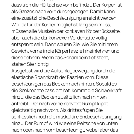
dass sich die Hüftachse vorn befindet. Der Körper ist
als Ganzes nach vorn durchgebogen. Damit kann
eine zusätzliche Beschleunigung erreicht werden.
Weil dafür der Körper möglichst lang sein muss,
müssen alle Muskeln der konkaven Körperrückseite,
aber auch die der konvexen Vorderseite völlig
entspannt sein. Dann spüren Sie, wie Sie mit Ihrem
Gewicht vorne in die Körperfaszie hineinlehnen und
diese dehnen. Wenn das Schambein tief steht,
stehen Sie richtig.
Ausgelöst wird die Aufschlagbewegung durch die
elastische Spannkraft der Faszien vorn. Diese
beschleunigen das Becken nach hinten. Sobald es
die Senkrechte passiert hat, kommt die Schwerkraft
hinzu, die das Becken zusätzlich nach hinten
antreibt. Der nach vorne konvexe Rumpf kippt
gleichzeitig nach vorn. Als drittes fügen Sie
schliesslich noch die muskuläre Endbeschleunigung
hinzu. Der Rumpf wird wie eine Peitsche von unten
nach oben nach vorn beschleunigt, wobei aber das