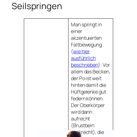
Seilspringen
Man springt in
einer
akzentuierten
Faltbewegung
(
wie hier
ausführlich
beschrieben
): Vor
allem das Becken,
der Po ist weit
hinten damit die
Hüftgelenke gut
federn können.
Der Oberkörper
wird dann
aufrecht
(Brustbein
senkrecht), die