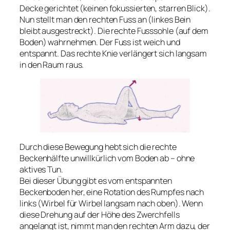
Decke gerichtet (keinen fokussierten, starren Blick).
Nun stellt man den rechten Fuss an (linkes Bein
bleibt ausgestreckt). Die rechte Fusssohle (auf dem
Boden) wahrnehmen. Der Fuss ist weich und
entspannt. Das rechte Knie verlängert sich langsam
in den Raum raus.
Durch diese Bewegung hebt sich die rechte
Beckenhälfte unwillkürlich vom Boden ab – ohne
aktives Tun.
Bei dieser Übung gibt es vom entspannten
Beckenboden her, eine Rotation des Rumpfes nach
links (Wirbel für Wirbel langsam nach oben). Wenn
diese Drehung auf der Höhe des Zwerchfells
angelangt ist, nimmt man den rechten Arm dazu, der