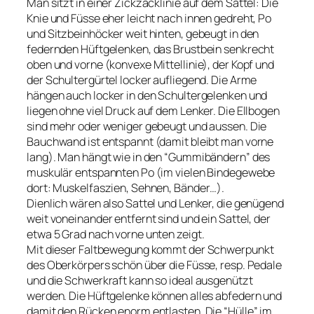
Man sitzt in einer Zickzacklinie auf dem Sattel: Die
Knie und Füsse eher leicht nach innen gedreht, Po
und Sitzbeinhöcker weit hinten, gebeugt in den
federnden Hüftgelenken, das Brustbein senkrecht
oben und vorne (konvexe Mittellinie), der Kopf und
der Schultergürtel locker aufliegend. Die Arme
hängen auch locker in den Schultergelenken und
liegen ohne viel Druck auf dem Lenker. Die Ellbogen
sind mehr oder weniger gebeugt und aussen. Die
Bauchwand ist entspannt (damit bleibt man vorne
lang). Man hängt wie in den “Gummibändern” des
muskulär entspannten Po (im vielen Bindegewebe
dort: Muskelfaszien, Sehnen, Bänder…).
Dienlich wären also Sattel und Lenker, die genügend
weit voneinander entfernt sind und ein Sattel, der
etwa 5 Grad nach vorne unten zeigt.
Mit dieser Faltbewegung kommt der Schwerpunkt
des Oberkörpers schön über die Füsse, resp. Pedale
und die Schwerkraft kann so ideal ausgenützt
werden. Die Hüftgelenke können alles abfedern und
damit den Rücken enorm entlasten. Die “Hülle” im