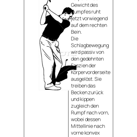
Gewicht des
Rumpfes ruht
jetzt vorwiegend
auf dem rechten
Bein.
Die
Schlagbewegung
wird passiv von
den gedehnten
Faszien der
Körpervorderseite
ausgelöst. Sie
treiben das
Becken zurück
und kippen
zugleich den
Rumpf nach vorn,
wobei dessen
Mittellinie nach
vorne konvex