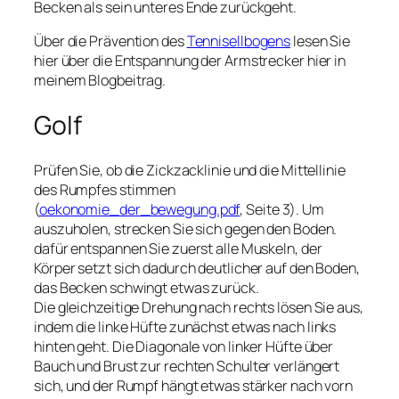
Becken als sein unteres Ende zurückgeht.
Über die Prävention des
Tennisellbogens
lesen Sie
hier über die Entspannung der Armstrecker hier in
meinem Blogbeitrag.
Golf
Prüfen Sie, ob die Zickzacklinie und die Mittellinie
des Rumpfes stimmen
(
oekonomie_der_bewegung.pdf
, Seite 3). Um
auszuholen, strecken Sie sich gegen den Boden.
dafür entspannen Sie zuerst alle Muskeln, der
Körper setzt sich dadurch deutlicher auf den Boden,
das Becken schwingt etwas zurück.
Die gleichzeitige Drehung nach rechts lösen Sie aus,
indem die linke Hüfte zunächst etwas nach links
hinten geht. Die Diagonale von linker Hüfte über
Bauch und Brust zur rechten Schulter verlängert
sich, und der Rumpf hängt etwas stärker nach vorn