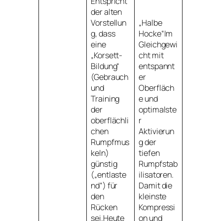
Entspricht
der alten
Vorstellun
„Halbe
g, dass
Hocke“Im
eine
Gleichgewi
„Korsett-
cht mit
Bildung“
entspannt
(Gebrauch
er
und
Oberfläch
Training
e und
der
optimalste
oberflächli
r
chen
Aktivierun
Rumpfmus
g der
keln)
tiefen
günstig
Rumpfstab
(„entlaste
ilisatoren.
nd“) für
Damit die
den
kleinste
Rücken
Kompressi
sei.Heute
on und