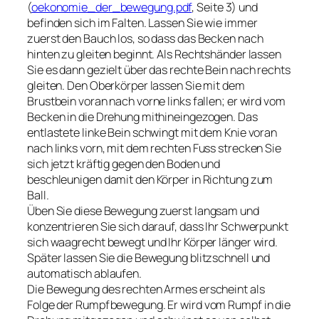
(
oekonomie_der_bewegung.pdf
, Seite 3) und
befinden sich im Falten. Lassen Sie wie immer
zuerst den Bauch los, so dass das Becken nach
hinten zu gleiten beginnt. Als Rechtshänder lassen
Sie es dann gezielt über das rechte Bein nach rechts
gleiten. Den Oberkörper lassen Sie mit dem
Brustbein voran nach vorne links fallen; er wird vom
Becken in die Drehung mithineingezogen. Das
entlastete linke Bein schwingt mit dem Knie voran
nach links vorn, mit dem rechten Fuss strecken Sie
sich jetzt kräftig gegen den Boden und
beschleunigen damit den Körper in Richtung zum
Ball.
Üben Sie diese Bewegung zuerst langsam und
konzentrieren Sie sich darauf, dass Ihr Schwerpunkt
sich waagrecht bewegt und Ihr Körper länger wird.
Später lassen Sie die Bewegung blitzschnell und
automatisch ablaufen.
Die Bewegung des rechten Armes erscheint als
Folge der Rumpfbewegung. Er wird vom Rumpf in die