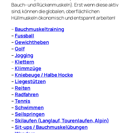
Bauch- und Rückenmuskeln). Erst wenn diese aktiv
sind, können die globalen, oberflächlichen
Hüllmuskeln ökonomisch und entspannt arbeiten!
–
Bauchmuskeltraining
–
Fussball
–
Gewichtheben
–
Golf
–
Jogging
–
Klettern
–
Klimmzüge
–
Kniebeuge / Halbe Hocke
–
Liegestützen
–
Reiten
–
Radfahren
–
Tennis
–
Schwimmen
–
Seilspringen
–
Skilaufen (Langlauf, Tourenlaufen, Alpin)
–
Sit-ups / Bauchmuskelübungen