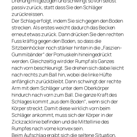
Drehung mitgezogen und schwingt so von selbst
passiv zurück, statt dass Sie den Schläger
zurückreissen.
Der Schlag erfolgt, indem Sie sich gegen den Boden
strecken. Als erstes weicht dadurch das Becken
erneut etwas zurück. Dann drücken Sie den rechten
Fuss kräftig gegen den Boden, so dass die
Sitzbeinhöcker noch stärker hinten in die „Faszien-
Gummibänder“ der Pomuskeln hineingedrückt
werden. Gleichzeitig wird der Rumpf als Ganzes
nach vorn beschleunigt. Sie drehen sich dabei leicht
nach rechts zum Ball hin, wobei die linke Hüfte
anfänglich zurückbleibt. Dann schwingt der rechte
Arm mit dem Schläger unter dem Oberkörper
hindurch nach vorn zum Ball. Die ganze Kraft des
Schlages kommt „aus dem Boden“, wenn sich der
Körper streckt. Damit diese wirklich vorn beim
Schläger ankommt, muss sich der Körper in der
Zickzacklinie befinden und die Mittellinie des
Rumpfes nach vorne konvex sein.
Beim Aufschlag ergibt sich die seltene Situation,