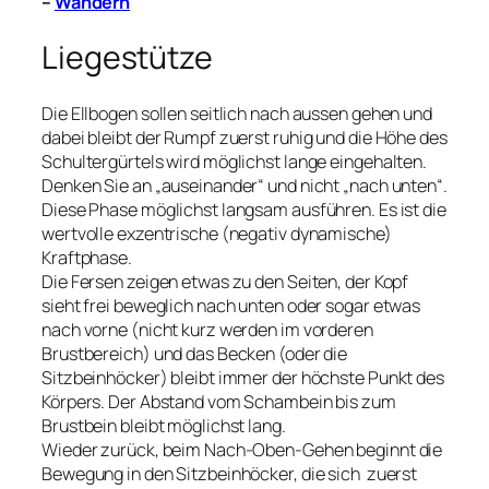
–
Wandern
Liegestütze
Die Ellbogen sollen seitlich nach aussen gehen und
dabei bleibt der Rumpf zuerst ruhig und die Höhe des
Schultergürtels wird möglichst lange eingehalten.
Denken Sie an „auseinander“ und nicht „nach unten“.
Diese Phase möglichst langsam ausführen. Es ist die
wertvolle exzentrische (negativ dynamische)
Kraftphase.
Die Fersen zeigen etwas zu den Seiten, der Kopf
sieht frei beweglich nach unten oder sogar etwas
nach vorne (nicht kurz werden im vorderen
Brustbereich) und das Becken (oder die
Sitzbeinhöcker) bleibt immer der höchste Punkt des
Körpers. Der Abstand vom Schambein bis zum
Brustbein bleibt möglichst lang.
Wieder zurück, beim Nach-Oben-Gehen beginnt die
Bewegung in den Sitzbeinhöcker, die sich zuerst