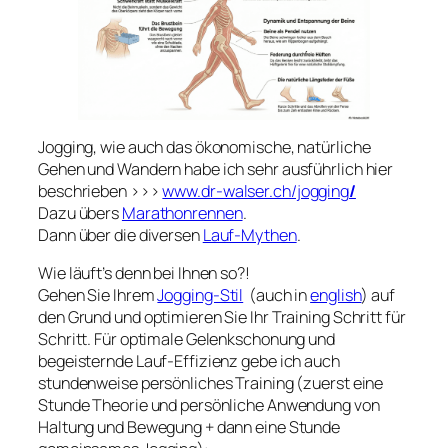
Jogging, wie auch das ökonomische, natürliche
Gehen und Wandern habe ich sehr ausführlich hier
beschrieben >>>
www.dr-walser.ch/jogging
/
Dazu übers
Marathonrennen
.
Dann über die diversen
Lauf-Mythen
.
Wie läuft’s denn bei Ihnen so?!
Gehen Sie Ihrem
Jogging-Stil
(auch in
english
) auf
den Grund und optimieren Sie Ihr Training Schritt für
Schritt. Für optimale Gelenkschonung und
begeisternde Lauf-Effizienz gebe ich auch
stundenweise persönliches Training (zuerst eine
Stunde Theorie und persönliche Anwendung von
Haltung und Bewegung + dann eine Stunde