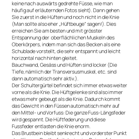
keine nach auswärts gedrehte Füsse, wie man
häufig auf erläuternden Fotos sieht). Dann gehen
Sie zuerst in die Hüften und noch nicht in die Knie
(Man sollte also eher „Hüftbeuge“ sagen!). Dies
erreichen Sie am besten und mit grösster
Entspannung der oberflächlichen Muskeln des
Oberkörpers, indem man sich das Becken als eine
Schublade vorstellt, die sehr entspannt und leicht
horizontal nach hinten gleitet.
Bauchwand, Gesäss und Hüften sind locker (Die
Tiefe, nämlich der Transversusmuskel, etc. sind
dann automatisch sehr aktiv.).
Der Schultergürtel befindet sich immer etwas weiter
vorne als die Knie. Die Hüftgelenke sind also immer
etwas mehr gebeugt als die Knie. Dadurch kommt
das Gewicht in den Füssen automatisch mehr auf
den Mittel- und Vorfuss: Die ganze Fuss-Längsfeder
wird gespannt. Die Hüftfederung und diese
Fussfeder entlasten die Knie enorm.
Das Brustbein bleibt senkrecht und vorderster Punkt