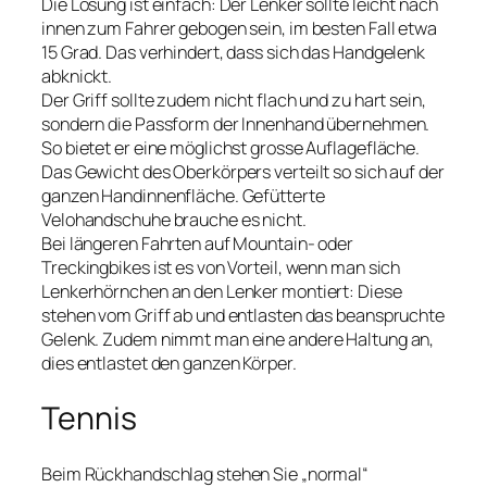
Die Lösung ist einfach: Der Lenker sollte leicht nach
innen zum Fahrer gebogen sein, im besten Fall etwa
15 Grad. Das verhindert, dass sich das Handgelenk
abknickt.
Der Griff sollte zudem nicht flach und zu hart sein,
sondern die Passform der Innenhand übernehmen.
So bietet er eine möglichst grosse Auflagefläche.
Das Gewicht des Oberkörpers verteilt so sich auf der
ganzen Handinnenfläche. Gefütterte
Velohandschuhe brauche es nicht.
Bei längeren Fahrten auf Mountain- oder
Treckingbikes ist es von Vorteil, wenn man sich
Lenkerhörnchen an den Lenker montiert: Diese
stehen vom Griff ab und entlasten das beanspruchte
Gelenk. Zudem nimmt man eine andere Haltung an,
dies entlastet den ganzen Körper.
Tennis
Beim Rückhandschlag stehen Sie „normal“