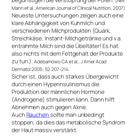
begünstigen die Verstopfung der Poren.
(Neil
Mann et al.;American Journal of Clinical Nutrition, 2007)
Neueste Untersuchungen zeigen auch eine
klare Abhängigkeit von Kuhmilch und
verschiedenen Milchprodukten (Quark,
Streichkäse, Instant-Milchgetränke und v.a.
entrahmte Milch sind die Übeltäter! Es hat
also nichts mit dem Fettgehalt der Produkte
zu tun.).
Adebamowo CA et al., J Amer Acad
Dermatol 2005; 52:207-214
Sicher ist, dass auch starkes Übergewicht
durch einen Hyperinsulinismus die
Produktion der männlichen Hormone
(Androgene) stimulieren kann. Dann hilft
Abnehmen auch gegen Akne.
Auch
Rauchen
sollte man unbedingt
stoppen, da dies das metabolische Syndrom
der Haut massiv verstärkt.