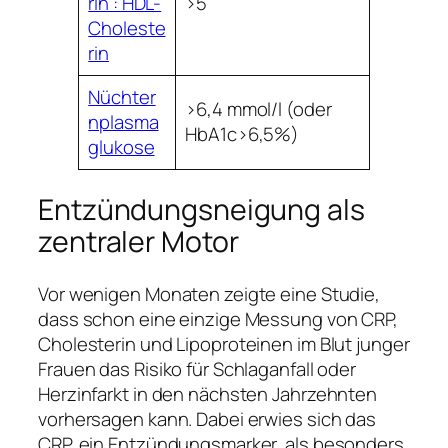
rin : HDL-
>5
Choleste
rin
Nüchter
>6,4 mmol/l (oder
nplasma
HbA1c>6,5%)
glukose
Entzündungsneigung als
zentraler Motor
Vor wenigen Monaten zeigte eine Studie,
dass schon eine einzige Messung von CRP,
Cholesterin und Lipoproteinen im Blut junger
Frauen das Risiko für Schlaganfall oder
Herzinfarkt in den nächsten Jahrzehnten
vorhersagen kann. Dabei erwies sich das
CRP, ein Entzündungsmarker, als besonders