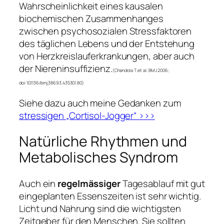
Wahrscheinlichkeit eines kausalen
biochemischen Zusammenhanges
zwischen psychosozialen Stressfaktoren
des täglichen Lebens und der Entstehung
von Herzkreislauferkrankungen, aber auch
der Niereninsuffizienz.
(
Chandola T. et al. BMJ 2006;
doi:10.1136/bmj.38693.435301.80)
Siehe dazu auch meine Gedanken zum
stressigen „Cortisol-Jogger“ >>>
Natürliche Rhythmen und
Metabolisches Syndrom
Auch ein
regelmässiger
Tagesablauf mit gut
eingeplanten Essenszeiten ist sehr wichtig.
Licht und Nahrung sind die wichtigsten
Zeitgeber für den Menschen. Sie sollten