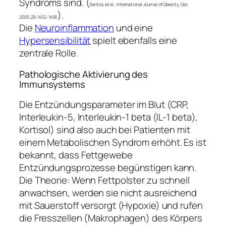
Syndroms sind. (
Santos et al., International Journal of Obesity, Dec
).
2005;29:1452-1456
Die
Neuroinflammation
und eine
Hypersensibilität
spielt ebenfalls eine
zentrale Rolle.
Pathologische Aktivierung des
Immunsystems
Die Entzündungsparameter im Blut (CRP,
Interleukin-5, Interleukin-1 beta (IL-1 beta),
Kortisol) sind also auch bei Patienten mit
einem Metabolischen Syndrom erhöht. Es ist
bekannt, dass Fettgewebe
Entzündungsprozesse begünstigen kann.
Die Theorie: Wenn Fettpolster zu schnell
anwachsen, werden sie nicht ausreichend
mit Sauerstoff versorgt (Hypoxie) und rufen
die Fresszellen (Makrophagen) des Körpers