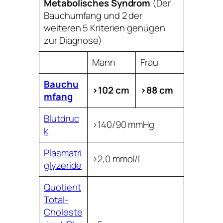
Metabolisches Syndrom
(Der
Bauchumfang und 2 der
weiteren 5 Kriterien genügen
zur Diagnose)
:
Mann
Frau
Bauchu
>102 cm
>88 cm
mfang
Blutdruc
>140/90 mmHg
k
Plasmatri
>2,0 mmol/l
glyzeride
Quotient
Total-
Choleste