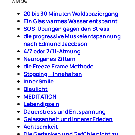
werden.
20 bis 30 Minuten Waldspaziergang
Ein Glas warmes Wasser entspannt
SOS-Übungen gegen den Stress
die progressive Muskelentspannung
nach Edmund Jacobson
4/7 oder 7/11-Atmung
Neurogenes Zittern
die Freeze Frame Methode
Stopping – Innehalten
Inner Smile
Blaulicht
MEDITATION
Lebendigsein
Dauerstress und Entspannung
Gelassenheit und Innerer Frieden
Achtsamkeit
Die Gedanken und Gefühle nicht zu