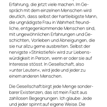
Er­fah­rung, die jetzt viele machen. Im Ge­
spräch mit dem ein­zelnen Men­schen wird
deut­lich, dass selbst der hart­leibigste Mann,
die un­gnä­digste Frau in Wahr­heit freund­
liche, ent­gegen­kommende Menschen sind,
mit un­ge­wöhn­lichen Er­fah­rungen und Ge­
schichten, Vor­lieben und Ab­nei­gungen, die
sie nur allzu gerne aus­breiten. Selbst der
nervigste »Stink­stiefel« wird zur Liebens­
würdig­keit in Per­son, wenn er oder sie auf
Inter­esse stösst. In Gesell­schaft, also
»unter Leuten«, wird jede und jeder zu
einem anderen Men­schen.
Die Gesell­schaft birgt jede Menge sonder­
barer Ex­is­tenzen, das ist mein Fazit aus
zahl­losen Begeg­nungen. Ich glaube: Jede
und jeder spinnt auf eigene Weise. Die