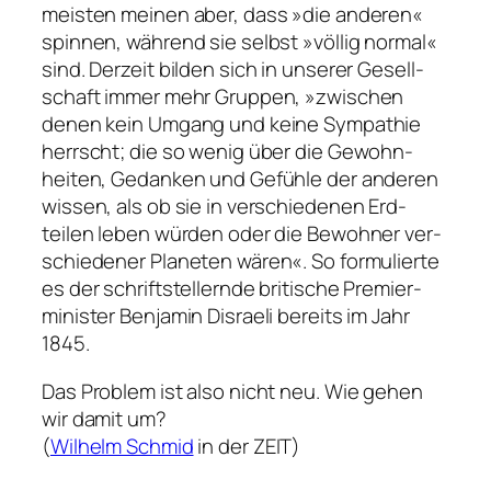
meisten meinen aber, dass »die anderen«
spin­nen, wäh­rend sie selbst »völlig normal«
sind. Derzeit bilden sich in unserer Gesell­
schaft immer mehr Gruppen, »zwischen
denen kein Um­gang und keine Sympa­thie
herrscht; die so wenig über die Gewohn­
heiten, Ge­danken und Ge­fühle der anderen
wissen, als ob sie in ver­schiedenen Erd­
teilen leben würden oder die Be­wohner ver­
schiedener Planeten wären«. So formu­lierte
es der schrift­stellernde bri­tische Premier­
minister Benjamin Disraeli bereits im Jahr
1845.
Das Problem ist also nicht neu. Wie gehen
wir damit um?
(
Wilhelm Schmid
in der ZEIT)