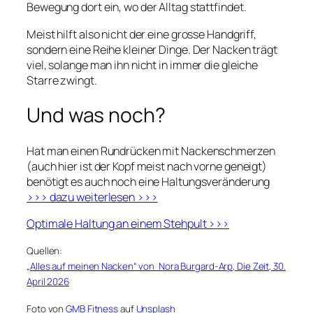
Bewegung dort ein, wo der Alltag stattfindet.
Meist hilft also nicht der eine grosse Handgriff,
sondern eine Reihe kleiner Dinge. Der Nacken trägt
viel, solange man ihn nicht in immer die gleiche
Starre zwingt.
Und was noch?
Hat man einen Rundrücken mit Nackenschmerzen
(auch hier ist der Kopf meist nach vorne geneigt)
benötigt es auch noch eine Haltungsveränderung
>>> dazu weiterlesen >>>
Optimale Haltung an einem Stehpult >>>
Quellen:
„Alles auf meinen Nacken“ von Nora Burgard-Arp, Die Zeit, 30.
April 2026
Foto von
GMB Fitness
auf
Unsplash