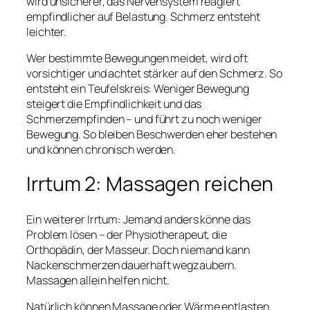
wird unsicherer, das Nervensystem reagiert
empfindlicher auf Belastung. Schmerz entsteht
leichter.
Wer bestimmte Bewegungen meidet, wird oft
vorsichtiger und achtet stärker auf den Schmerz. So
entsteht ein Teufelskreis: Weniger Bewegung
steigert die Empfindlichkeit und das
Schmerzempfinden – und führt zu noch weniger
Bewegung. So bleiben Beschwerden eher bestehen
und können chronisch werden.
Irrtum 2: Massagen reichen
Ein weiterer Irrtum: Jemand anders könne das
Problem lösen – der Physiotherapeut, die
Orthopädin, der Masseur. Doch niemand kann
Nackenschmerzen dauerhaft wegzaubern.
Massagen allein helfen nicht.
Natürlich können Massage oder Wärme entlasten