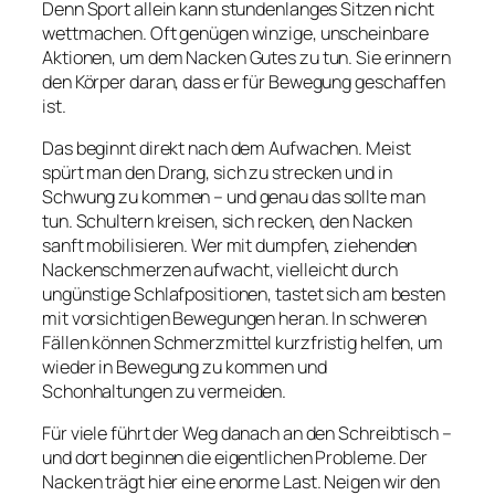
Denn Sport allein kann stundenlanges Sitzen nicht
wettmachen. Oft genügen winzige, unscheinbare
Aktionen, um dem Nacken Gutes zu tun. Sie erinnern
den Körper daran, dass er für Bewegung geschaffen
ist.
Das beginnt direkt nach dem Aufwachen. Meist
spürt man den Drang, sich zu strecken und in
Schwung zu kommen – und genau das sollte man
tun. Schultern kreisen, sich recken, den Nacken
sanft mobilisieren. Wer mit dumpfen, ziehenden
Nackenschmerzen aufwacht, vielleicht durch
ungünstige Schlafpositionen, tastet sich am besten
mit vorsichtigen Bewegungen heran. In schweren
Fällen können Schmerzmittel kurzfristig helfen, um
wieder in Bewegung zu kommen und
Schonhaltungen zu vermeiden.
Für viele führt der Weg danach an den Schreibtisch –
und dort beginnen die eigentlichen Probleme. Der
Nacken trägt hier eine enorme Last. Neigen wir den