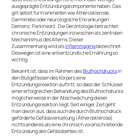
ausgeprägte Entzündungskomponente haben. Das
gilt selbst für Krankheiten wie Atherosklerose,
Darmkrebs oder neurologische Erkrankungen
Demenz, Parkinson). Die Gerontologie betrachtet
chronische Entzündungen inzwischen als zentralen
Mechanismus des Alterns. Dieser
Zusammenhang wird als
Inflammaging
bezeichnet.
Deswegen ist eine antientzündliche Ernährung so
wichtig.
Bekannt ist, dass im Rahmen des
Bluthochdrucks
in
den Blutgefässen des Körpers eine
Entzündungsreaktion auftritt, so dass der Schlüssel
einer erfolgreichen Behandlung des Bluthochdrucks
möglicherweise in der Abschwächung dieser
Entzündungsreaktion liegt. Seit einiger Zeit geht
man davon aus, dass auch die durch Bluthochdruck
geförderte Gefässverkalkung (Atherosklerose)
nichts anderes als eine chronisch voranschreitende
Entzündung des Gefässbettes ist.