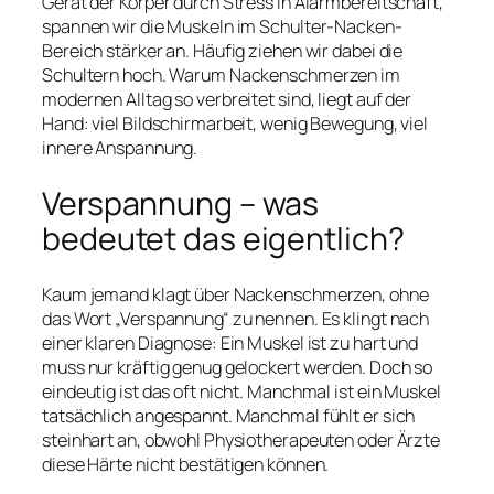
Gerät der Körper durch Stress in Alarmbereitschaft,
spannen wir die Muskeln im Schulter-Nacken-
Bereich stärker an. Häufig ziehen wir dabei die
Schultern hoch. Warum Nackenschmerzen im
modernen Alltag so verbreitet sind, liegt auf der
Hand: viel Bildschirmarbeit, wenig Bewegung, viel
innere Anspannung.
Verspannung – was
bedeutet das eigentlich?
Kaum jemand klagt über Nackenschmerzen, ohne
das Wort „Verspannung“ zu nennen. Es klingt nach
einer klaren Diagnose: Ein Muskel ist zu hart und
muss nur kräftig genug gelockert werden. Doch so
eindeutig ist das oft nicht. Manchmal ist ein Muskel
tatsächlich angespannt. Manchmal fühlt er sich
steinhart an, obwohl Physiotherapeuten oder Ärzte
diese Härte nicht bestätigen können.