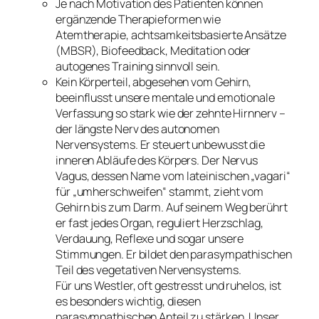
Je nach Motivation des Patienten können
ergänzende Therapieformen wie
Atemtherapie, achtsamkeitsbasierte Ansätze
(MBSR), Biofeedback, Meditation oder
autogenes Training sinnvoll sein.
Kein Körperteil, abgesehen vom Gehirn,
beeinflusst unsere mentale und emotionale
Verfassung so stark wie der zehnte Hirnnerv –
der längste Nerv des autonomen
Nervensystems. Er steuert unbewusst die
inneren Abläufe des Körpers. Der Nervus
Vagus, dessen Name vom lateinischen „vagari“
für „umherschweifen“ stammt, zieht vom
Gehirn bis zum Darm. Auf seinem Weg berührt
er fast jedes Organ, reguliert Herzschlag,
Verdauung, Reflexe und sogar unsere
Stimmungen. Er bildet den parasympathischen
Teil des vegetativen Nervensystems.
Für uns Westler, oft gestresst und ruhelos, ist
es besonders wichtig, diesen
parasympathischen Anteil zu stärken. Unser