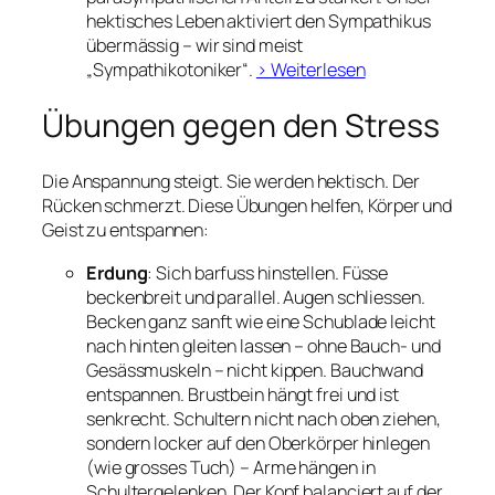
hektisches Leben aktiviert den Sympathikus
übermässig – wir sind meist
„Sympathikotoniker“.
> Weiterlesen
Übungen gegen den Stress
Die Anspannung steigt. Sie werden hektisch. Der
Rücken schmerzt. Diese Übungen helfen, Körper und
Geist zu entspannen:
Erdung
: Sich barfuss hinstellen. Füsse
beckenbreit und parallel. Augen schliessen.
Becken ganz sanft wie eine Schublade leicht
nach hinten gleiten lassen – ohne Bauch- und
Gesässmuskeln – nicht kippen. Bauchwand
entspannen. Brustbein hängt frei und ist
senkrecht. Schultern nicht nach oben ziehen,
sondern locker auf den Oberkörper hinlegen
(wie grosses Tuch) – Arme hängen in
Schultergelenken. Der Kopf balanciert auf der