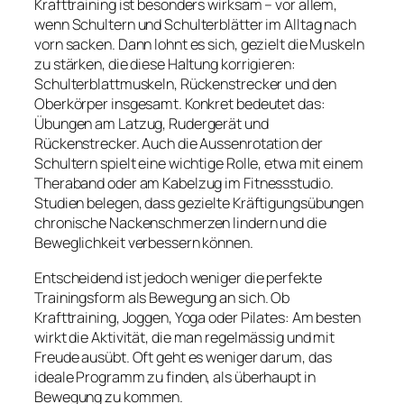
Krafttraining ist besonders wirksam – vor allem,
wenn Schultern und Schulterblätter im Alltag nach
vorn sacken. Dann lohnt es sich, gezielt die Muskeln
zu stärken, die diese Haltung korrigieren:
Schulterblattmuskeln, Rückenstrecker und den
Oberkörper insgesamt. Konkret bedeutet das:
Übungen am Latzug, Rudergerät und
Rückenstrecker. Auch die Aussenrotation der
Schultern spielt eine wichtige Rolle, etwa mit einem
Theraband oder am Kabelzug im Fitnessstudio.
Studien belegen, dass gezielte Kräftigungsübungen
chronische Nackenschmerzen lindern und die
Beweglichkeit verbessern können.
Entscheidend ist jedoch weniger die perfekte
Trainingsform als Bewegung an sich. Ob
Krafttraining, Joggen, Yoga oder Pilates: Am besten
wirkt die Aktivität, die man regelmässig und mit
Freude ausübt. Oft geht es weniger darum, das
ideale Programm zu finden, als überhaupt in
Bewegung zu kommen.