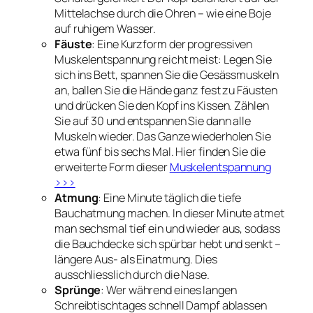
Mittelachse durch die Ohren – wie eine Boje
auf ruhigem Wasser.
Fäuste
: Eine Kurzform der progressiven
Muskelentspannung reicht meist: Legen Sie
sich ins Bett, spannen Sie die Gesässmuskeln
an, ballen Sie die Hände ganz fest zu Fäusten
und drücken Sie den Kopf ins Kissen. Zählen
Sie auf 30 und entspannen Sie dann alle
Muskeln wieder. Das Ganze wiederholen Sie
etwa fünf bis sechs Mal. Hier finden Sie die
erweiterte Form dieser
Muskelentspannung
>>>
Atmung
: Eine Minute täglich die tiefe
Bauchatmung machen. In dieser Minute atmet
man sechsmal tief ein und wieder aus, sodass
die Bauchdecke sich spürbar hebt und senkt –
längere Aus- als Einatmung. Dies
ausschliesslich durch die Nase.
Sprünge
: Wer während eines langen
Schreibtischtages schnell Dampf ablassen