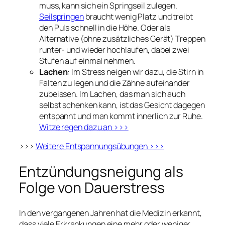
muss, kann sich ein Springseil zulegen.
Seilspringen
braucht wenig Platz und treibt
den Puls schnell in die Höhe. Oder als
Alternative (ohne zusätzliches Gerät) Treppen
runter- und wieder hochlaufen, dabei zwei
Stufen auf einmal nehmen.
Lachen
: Im Stress neigen wir dazu, die Stirn in
Falten zu legen und die Zähne aufeinander
zubeissen. Im Lachen, das man sich auch
selbst schenken kann, ist das Gesicht dagegen
entspannt und man kommt innerlich zur Ruhe.
Witze regen dazu an >>>
>>>
Weitere Entspannungsübungen >>>
Entzündungsneigung als
Folge von Dauerstress
In den vergangenen Jahren hat die Medizin erkannt,
dass viele Erkrankungen eine mehr oder weniger