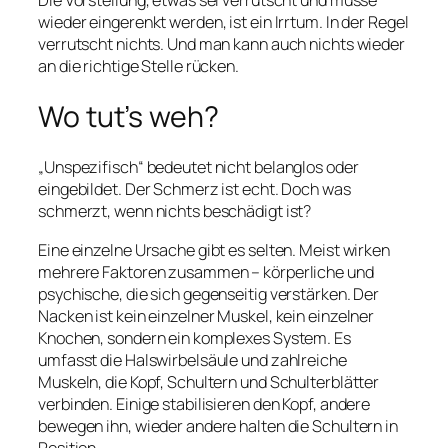
wieder eingerenkt werden, ist ein Irrtum. In der Regel
verrutscht nichts. Und man kann auch nichts wieder
an die richtige Stelle rücken.
Wo tut’s weh?
„Unspezifisch“ bedeutet nicht belanglos oder
eingebildet. Der Schmerz ist echt. Doch was
schmerzt, wenn nichts beschädigt ist?
Eine einzelne Ursache gibt es selten. Meist wirken
mehrere Faktoren zusammen – körperliche und
psychische, die sich gegenseitig verstärken. Der
Nacken ist kein einzelner Muskel, kein einzelner
Knochen, sondern ein komplexes System. Es
umfasst die Halswirbelsäule und zahlreiche
Muskeln, die Kopf, Schultern und Schulterblätter
verbinden. Einige stabilisieren den Kopf, andere
bewegen ihn, wieder andere halten die Schultern in
Position.