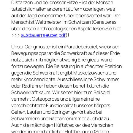
Distanzen und bei grosser Hitze – ist der Mensch
tatsächlich allen anderen Läufern überlegen, was
auf der Jagd ein enormer Überlebensvorteil war. Der
Mensch ist Weltmeister im Schwitzen (Genaueres
über diesen anthropologischen Aspekt lesen Sie hier
>>>
ausdauerraeuber.pdf
)!
Unser Gangmuster ist ein Paradebeispiel, wie unser
Bewegungsapparat die Schwerkraft auf dieser Erde
nutzt, sich mit möglichst wenig Energieaufwand
fortzubewegen. Die Belastung in aufrechter Position
gegen die Schwerkraft ergibt Muskelzuwachs und
mehr Knochendichte. Ausschliessliche Schwimmer
oder Radfahrer haben diesen benefit durch die
Schwerkraft kaum. Wir sehen hier zum Beispiel
vermehrt Osteoporose und allgemein eine
verschlechterte Funktionalität unseres Körpers.
Gehen, Laufen und Springen gehört also bei
Schwimmern und Radfahren immer auch dazu.
Auch die mächtigen Hüftstrecker des Menschen
werden in mehrheitlicher Hüftbeugung (Sitzen,