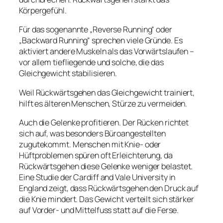
Körpergefühl.
Für das sogenannte „Reverse Running“ oder
„Backward Running“ sprechen viele Gründe. Es
aktiviert andere Muskeln als das Vorwärtslaufen –
vor allem tiefliegende und solche, die das
Gleichgewicht stabilisieren.
Weil Rückwärtsgehen das Gleichgewicht trainiert,
hilft es älteren Menschen, Stürze zu vermeiden.
Auch die Gelenke profitieren. Der Rücken richtet
sich auf, was besonders Büroangestellten
zugutekommt. Menschen mit Knie- oder
Hüftproblemen spüren oft Erleichterung, da
Rückwärtsgehen diese Gelenke weniger belastet.
Eine Studie der Cardiff and Vale University in
England zeigt, dass Rückwärtsgehen den Druck auf
die Knie mindert. Das Gewicht verteilt sich stärker
auf Vorder- und Mittelfuss statt auf die Ferse.