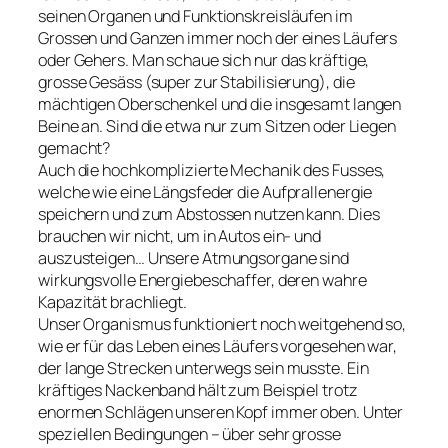
seinen Organen und Funktionskreisläufen im
Grossen und Ganzen immer noch der eines Läufers
oder Gehers. Man schaue sich nur das kräftige,
grosse Gesäss (super zur Stabilisierung), die
mächtigen Oberschenkel und die insgesamt langen
Beine an. Sind die etwa nur zum Sitzen oder Liegen
gemacht?
Auch die hochkomplizierte Mechanik des Fusses,
welche wie eine Längsfeder die Aufprallenergie
speichern und zum Abstossen nutzen kann. Dies
brauchen wir nicht, um in Autos ein- und
auszusteigen… Unsere Atmungsorgane sind
wirkungsvolle Energiebeschaffer, deren wahre
Kapazität brachliegt.
Unser Organismus funktioniert noch weitgehend so,
wie er für das Leben eines Läufers vorgesehen war,
der lange Strecken unterwegs sein musste. Ein
kräftiges Nackenband hält zum Beispiel trotz
enormen Schlägen unseren Kopf immer oben. Unter
speziellen Bedingungen – über sehr grosse