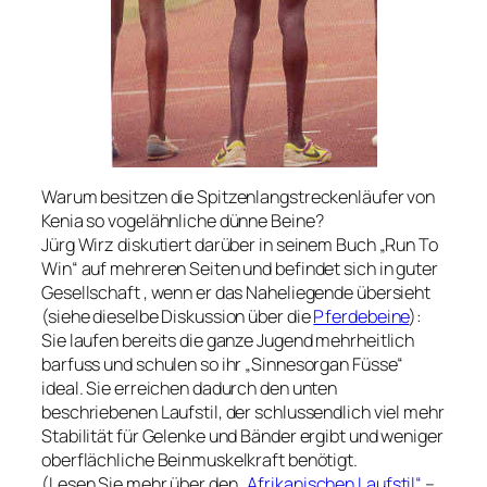
Warum besitzen die Spitzenlangstreckenläufer von
Kenia so vogelähnliche dünne Beine?
Jürg Wirz diskutiert darüber in seinem Buch „Run To
Win“ auf mehreren Seiten und befindet sich in guter
Gesellschaft , wenn er das Naheliegende übersieht
(siehe dieselbe Diskussion über die
Pferdebeine
):
Sie laufen bereits die ganze Jugend mehrheitlich
barfuss und schulen so ihr „Sinnesorgan Füsse“
ideal. Sie erreichen dadurch den unten
beschriebenen Laufstil, der schlussendlich viel mehr
Stabilität für Gelenke und Bänder ergibt und weniger
oberflächliche Beinmuskelkraft benötigt.
(Lesen Sie mehr über den
„Afrikanischen Laufstil“
–