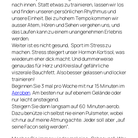
nach innen. Statt etwas zu trainieren, lassen wir los
und finden unseren persönlichen Rhythmus und
unsere Einheit. Bei zu hohem Tempo kommen wir
ausser Atem, Hören und Sehen vergehen uns, und
das Laufen kann zu einem unangenehmen Erlebnis
werden.
Weiter ist es nicht gesund, Sport im Stress zu
machen. Stress steigert unser Hormon Kortisol, was
wiederum eher dick macht. Und dummerweise
genau das für Herz und Kreislauf gefährliche
viszerale Bauchfett. Also besser gelassen und locker
trainieren!
Beginnen Sie 3 mal pro Woche mit nur 15 Minuten im
Aeroben
. Am besten nur auf ebenem Gelände oder
nur leicht ansteigend.
Steigern Sie dann langsam auf 60 Minuten aerob.
Dazu benütze ich selbst nie einen Pulsmeter, wobei
ich nur auf meine Atmung achte. Jeder soll aber „auf
seine Facon selig werden“.