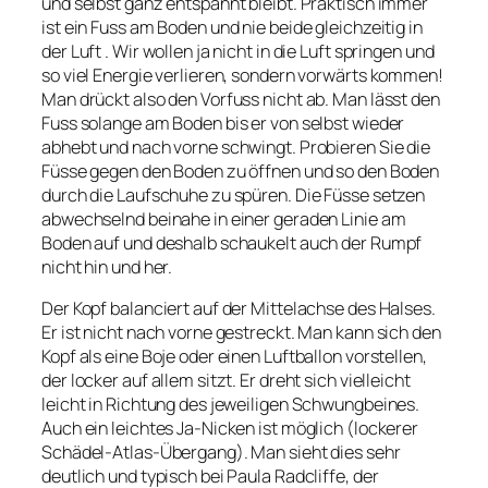
und selbst ganz entspannt bleibt. Praktisch immer
ist ein Fuss am Boden und nie beide gleichzeitig in
der Luft . Wir wollen ja nicht in die Luft springen und
so viel Energie verlieren, sondern vorwärts kommen!
Man drückt also den Vorfuss nicht ab. Man lässt den
Fuss solange am Boden bis er von selbst wieder
abhebt und nach vorne schwingt. Probieren Sie die
Füsse gegen den Boden zu öffnen und so den Boden
durch die Laufschuhe zu spüren. Die Füsse setzen
abwechselnd beinahe in einer geraden Linie am
Boden auf und deshalb schaukelt auch der Rumpf
nicht hin und her.
Der Kopf balanciert auf der Mittelachse des Halses.
Er ist nicht nach vorne gestreckt. Man kann sich den
Kopf als eine Boje oder einen Luftballon vorstellen,
der locker auf allem sitzt. Er dreht sich vielleicht
leicht in Richtung des jeweiligen Schwungbeines.
Auch ein leichtes Ja-Nicken ist möglich (lockerer
Schädel-Atlas-Übergang). Man sieht dies sehr
deutlich und typisch bei Paula Radcliffe, der