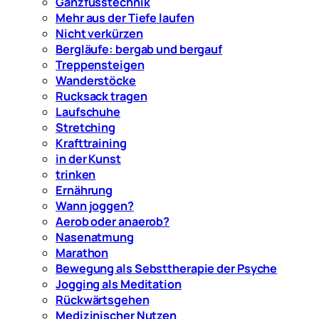
Ganzfusstechnik
Mehr aus der Tiefe laufen
Nicht verkürzen
Bergläufe: bergab und bergauf
Treppensteigen
Wanderstöcke
Rucksack tragen
Laufschuhe
Stretching
Krafttraining
in der Kunst
trinken
Ernährung
Wann joggen?
Aerob oder anaerob?
Nasenatmung
Marathon
Bewegung als Sebsttherapie der Psyche
Jogging als Meditation
Rückwärtsgehen
Medizinischer Nutzen