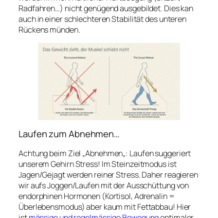
Radfahren…) nicht genügend ausgebildet. Dies kan
auch in einer schlechteren Stabilität des unteren
Rückens münden.
Laufen zum Abnehmen…
Achtung beim Ziel „
Abnehmen
„: Laufen suggeriert
unserem Gehirn Stress! Im Steinzeitmodus ist
Jagen/Gejagt werden reiner Stress. Daher reagieren
wir aufs Joggen/Laufen mit der Ausschüttung von
endorphinen Hormonen (Kortisol, Adrenalin =
Überlebensmodus) aber kaum mit Fettabbau! Hier
ist
mässige und regelmässige Bewegung
optimaler