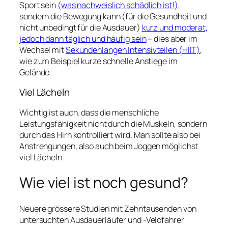
Sport sein
(was nachweislich schädlich ist!)
,
sondern die Bewegung kann (für die Gesundheit und
nicht unbedingt für die Ausdauer)
kurz und moderat,
jedoch dann täglich und häufig sein
– dies aber im
Wechsel mit
Sekundenlangen Intensivteilen (HIIT)
,
wie zum Beispiel kurze schnelle Anstiege im
Gelände.
Viel Lächeln
Wichtig ist auch, dass die menschliche
Leistungsfähigkeit nicht durch die Muskeln, sondern
durch das Hirn kontrolliert wird. Man sollte also bei
Anstrengungen, also auch beim Joggen möglichst
viel Lächeln.
Wie viel ist noch gesund?
Neuere grössere Studien mit Zehntausenden von
untersuchten Ausdauerläufer und -Velofahrer