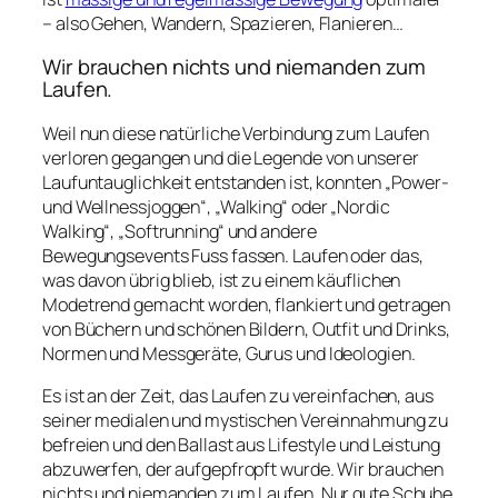
– also Gehen, Wandern, Spazieren, Flanieren…
Wir brauchen nichts und niemanden zum
Laufen.
Weil nun diese natürliche Verbindung zum Laufen
verloren gegangen und die Legende von unserer
Laufuntauglichkeit entstanden ist, konnten „Power-
und Wellnessjoggen“, „Walking“ oder „Nordic
Walking“, „Softrunning“ und andere
Bewegungsevents Fuss fassen. Laufen oder das,
was davon übrig blieb, ist zu einem käuflichen
Modetrend gemacht worden, flankiert und getragen
von Büchern und schönen Bildern, Outfit und Drinks,
Normen und Messgeräte, Gurus und Ideologien.
Es ist an der Zeit, das Laufen zu vereinfachen, aus
seiner medialen und mystischen Vereinnahmung zu
befreien und den Ballast aus Lifestyle und Leistung
abzuwerfen, der aufgepfropft wurde. Wir brauchen
nichts und niemanden zum Laufen. Nur gute Schuhe