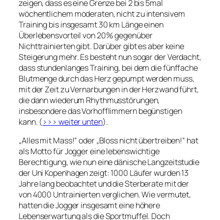
zeigen, dass es eine Grenze bei 2 bis 5mal
wöchentlichem moderaten, nicht zu intensivem
Training bis insgesamt 30 km Länge einen
Überlebensvorteil von 20% gegenüber
Nichttrainierten gibt. Darüber gibt es aber keine
Steigerung mehr. Es besteht nun sogar der Verdacht,
dass stundenlanges Training, bei dem die fünffache
Blutmenge durch das Herz gepumpt werden muss,
mit der Zeit zu Vernarbungen in der Herzwand führt,
die dann wiederum Rhythmusstörungen,
insbesondere das Vorhofflimmern begünstigen
kann. (
>>> weiter unten
).
„Alles mit Mass!“ oder „Bloss nicht übertreiben!“ hat
als Motto für Jogger eine lebenswichtige
Berechtigung, wie nun eine dänische Langzeitstudie
der Uni Kopenhagen zeigt: 1000 Läufer wurden 13
Jahre lang beobachtet und die Sterberate mit der
von 4000 Untrainierten verglichen. Wie vermutet,
hatten die Jogger insgesamt eine höhere
Lebenserwartung als die Sportmuffel. Doch