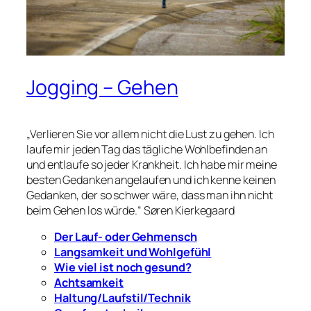
Jogging – Gehen
„Verlieren Sie vor allem nicht die Lust zu gehen. Ich
laufe mir jeden Tag das tägliche Wohlbefinden an
und entlaufe so jeder Krankheit. Ich habe mir meine
besten Gedanken angelaufen und ich kenne keinen
Gedanken, der so schwer wäre, dass man ihn nicht
beim Gehen los würde.“ Søren Kierkegaard
Der Lauf- oder Gehmensch
Langsamkeit und Wohlgefühl
Wie viel ist noch gesund?
Achtsamkeit
Haltung/Laufstil/Technik