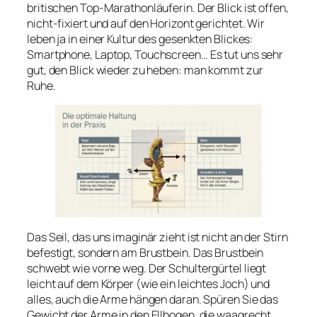
britischen Top-Marathonläuferin. Der Blick ist offen,
nicht-fixiert und auf den Horizont gerichtet. Wir
leben ja in einer Kultur des gesenkten Blickes:
Smartphone, Laptop, Touchscreen… Es tut uns sehr
gut, den Blick wieder zu heben: man kommt zur
Ruhe.
Das Seil, das uns imaginär zieht ist nicht an der Stirn
befestigt, sondern am Brustbein. Das Brustbein
schwebt wie vorne weg. Der Schultergürtel liegt
leicht auf dem Körper (wie ein leichtes Joch) und
alles, auch die Arme hängen daran. Spüren Sie das
Gewicht der Arme in den Ellbogen, die waagrecht