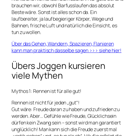
brauchen wir, obwohl Barfusslaufen das absolut
Beste wäre. Sonst ist alles schon da. Ein
laufbereiter, ja laufbegieriger Körper, Wege und
Bahnen, frische Luft und natürlich die Einsicht, es
tun zu wollen.
Über das
Gehen, Wandern, Spazieren, Flanieren
kann man praktisch dasselbe sagen >>> siehe hier!
Übers Joggen kursieren
viele Mythen
Mythos 1: Rennen ist für alle gut!
Rennen ist nicht für jeden „gut“!
Gut wäre: Freude daran zu haben und zufrieden zu
werden. Aber… Gefühle wie Freude, Glücklichsein
dürfen kein Zwang sein – sonst wird man garantiert
unglücklich! Man kann sich die Freude zuerst mal
„vortäuschen“ und „so tun als ob“. Häufig erfolgt die