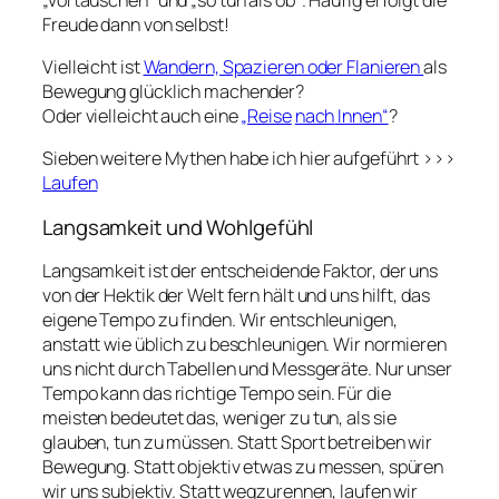
Freude dann von selbst!
Vielleicht ist
Wandern, Spazieren oder Flanieren
als
Bewegung glücklich machender?
Oder vielleicht auch eine
„Reise
nach
Innen“
?
Sieben weitere Mythen habe ich hier aufgeführt >>>
Laufen
Langsamkeit und Wohlgefühl
Langsamkeit ist der entscheidende Faktor, der uns
von der Hektik der Welt fern hält und uns hilft, das
eigene Tempo zu finden. Wir entschleunigen,
anstatt wie üblich zu beschleunigen. Wir normieren
uns nicht durch Tabellen und Messgeräte. Nur unser
Tempo kann das richtige Tempo sein. Für die
meisten bedeutet das, weniger zu tun, als sie
glauben, tun zu müssen. Statt Sport betreiben wir
Bewegung. Statt objektiv etwas zu messen, spüren
wir uns subjektiv. Statt wegzurennen, laufen wir