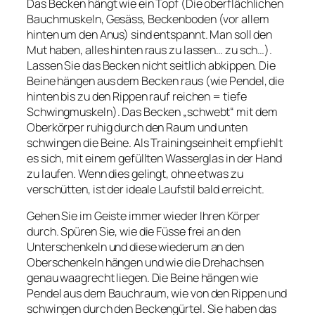
Das Becken hängt wie ein Topf (Die oberflächlichen
Bauchmuskeln, Gesäss, Beckenboden (vor allem
hinten um den Anus) sind entspannt. Man soll den
Mut haben, alles hinten raus zu lassen… zu sch…).
Lassen Sie das Becken nicht seitlich abkippen. Die
Beine hängen aus dem Becken raus (wie Pendel, die
hinten bis zu den Rippen rauf reichen = tiefe
Schwingmuskeln). Das Becken „schwebt“ mit dem
Oberkörper ruhig durch den Raum und unten
schwingen die Beine. Als Trainingseinheit empfiehlt
es sich, mit einem gefüllten Wasserglas in der Hand
zu laufen. Wenn dies gelingt, ohne etwas zu
verschütten, ist der ideale Laufstil bald erreicht.
Gehen Sie im Geiste immer wieder Ihren Körper
durch. Spüren Sie, wie die Füsse frei an den
Unterschenkeln und diese wiederum an den
Oberschenkeln hängen und wie die Drehachsen
genau waagrecht liegen. Die Beine hängen wie
Pendel aus dem Bauchraum, wie von den Rippen und
schwingen durch den Beckengürtel. Sie haben das