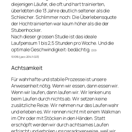
diejenigen Läufer, die oft und hart trainierten,
überlebten die 13 Jahre deutlich seltener als die
Schleicher. Schlimmer noch: Die Überlebensquote
der Hochtrainierten war kaum höher als die der
Stubenhocker.
Nach dieser grossen Studie ist
das ideale
Laufpensum 1 bis 2,5 Stunden pro Woche. Und die
optimale Geschwindigkeit: bedächtig.
(DOI:
10.1016/j.jacc.2014.11.023)
Achtsamkeit
Für wahrhafte und stabile Prozesse ist unsere
Anwesenheit nötig. Wenn wir essen, dann essen wir.
Wenn wir laufen, dann laufen wir. Wir lenken uns
beim Laufen durch nichts ab. Wir setzen keine
zusätzliche Reize. Wir nehmen nur das Laufen wahr
und erleben es. Wir rennen nicht mit einem Walkman
im Ohr oder mit Stöcken in den Händen. Statt
erschöpft werden wir durch achtsames Laufen
erfrischt und erholen uns paradoxerweise, weil wir