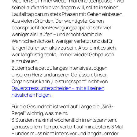
Machen Sie immer wieder mal eine „Gehpause“:
Wer
seine Laufkarriere verlängern will, sollte in seinen
Laufalltag darum stets Phasen mit Gehen einbauen.
Aus vielen Gründen. Der wichtigste: Gehen
beansprucht den Bewegungsapparat sehr viel
weniger als Laufen – und erhöht damit die
Wahrscheinlichkeit, weniger verletzt und dafür
länger läuferisch aktiv zu sein. Also lohnt es sich,
wer langfristig denkt, immer wieder Gehpausen
einzubauen.
Zudem schadet zu langes intensives Joggen
unserem Herz und unseren Gefässen. Unser
Organismus kann „Leistungssport“ nicht von
Dauerstress unterscheiden – mit all seinen
hässlichen Folgen.
Für die Gesundheit ist wohl auf Länge die „3in3-
Regel“ wichtig, was meint:
3 Stunden maximal wöchentlich in entspanntem,
genussvollem Tempo, verteilt auf mindestens 3 Mal
– und es muss nicht intensiver und langdauernder