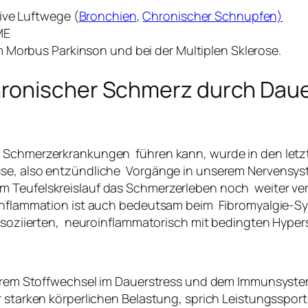
ive Luftwege (
Bronchien
,
Chronischer Schnupfen)
ME
m Morbus Parkinson und bei der Multiplen Sklerose.
ronischer Schmerz durch Daue
 Schmerzerkrankungen führen kann, wurde in den letzt
sse, also entzündliche Vorgänge in unserem Nervensyst
m Teufelskreislauf das Schmerzerleben noch weiter ver
oinflammation ist auch bedeutsam beim
Fibromyalgie-S
assoziierten, neuroinflammatorisch mit bedingten Hyper
nserem Stoffwechsel im Dauerstress und dem Immunsyste
er starken körperlichen Belastung, sprich Leistungsspo