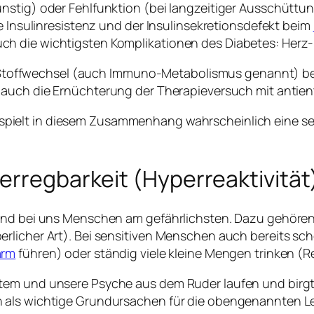
stig) oder Fehlfunktion (bei langzeitiger Ausschüttung
e Insulinresistenz und der Insulinsekretionsdefekt beim
h die wichtigsten Komplikationen des Diabetes: Herz-K
ffwechsel (auch Immuno-Metabolismus genannt) besc
 auch die Ernüchterung der Therapieversuch mit anti
spielt in diesem Zusammenhang wahrscheinlich eine sehr
erregbarkeit (Hyperreaktivität
sind bei uns Menschen am gefährlichsten. Dazu gehören
rlicher Art). Bei sensitiven Menschen auch bereits sc
arm
führen) oder ständig viele kleine Mengen trinken (Re
tem und unsere Psyche aus dem Ruder laufen und birgt 
 als wichtige Grundursachen für die obengenannten Le