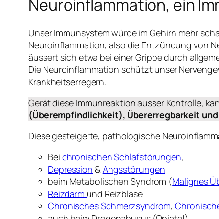
Neuroinflammation, ein Im
Unser Immunsystem würde im Gehirn mehr schad
Neuroinflammation, also die Entzündung von Ne
äussert sich etwa bei einer Grippe durch allge
Die Neuroinflammation schützt unser Nervengewe
Krankheitserregern.
Gerät diese Immunreaktion ausser Kontrolle, ka
(Überempfindlichkeit), Übererregbarkeit un
Diese gesteigerte, pathologische Neuroinflamma
Bei
chronischen Schlafstörungen
,
Depression
&
Angsstörungen
beim Metabolischen Syndrom (
Malignes Ü
Reizdarm
und Reizblase
Chronisches Schmerzsyndrom
,
Chronisch
auch beim Drogenabusus (Opiate!)