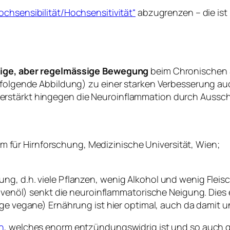
hsensibilität/Hochsensitivität“
abzugrenzen – die ist 
ige, aber regelmässige Bewegung
beim Chronischen S
e folgende Abbildung) zu einer starken Verbesserung a
erstärkt hingegen die Neuroinflammation durch Aussch
m für Hirnforschung, Medizinische Universität, Wien;
g, d.h. viele Pflanzen, wenig Alkohol und wenig Fleisch
Olivenöl) senkt die neuroinflammatorische Neigung. Dies 
ltige vegane) Ernährung ist hier optimal, auch da damit 
n
, welches enorm entzündungswidrig ist und so auch g