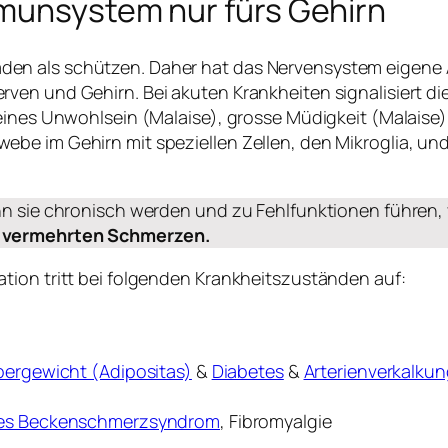
munsystem nur fürs Gehirn
en als schützen. Daher hat das Nervensystem eigene
rven und Gehirn. Bei akuten Krankheiten signalisiert 
meines Unwohlsein (Malaise), grosse Müdigkeit (Malaise
be im Gehirn mit speziellen Zellen, den Mikroglia, und
nn sie chronisch werden und zu Fehlfunktionen führen, 
d vermehrten Schmerzen.
tion tritt bei folgenden Krankheitszuständen auf:
bergewicht (Adipositas)
&
Diabetes
&
Arterienverkalku
es Beckenschmerzsyndrom
, Fibromyalgie