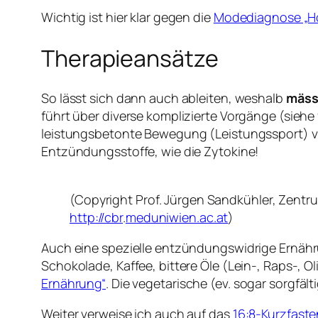
Wichtig ist hier klar gegen die
Modediagnose „Hoc
Therapieansätze
So lässt sich dann auch ableiten, weshalb
mäss
führt über diverse komplizierte Vorgänge (sieh
leistungsbetonte Bewegung (Leistungssport) v
Entzündungsstoffe, wie die Zytokine!
(Copyright Prof. Jürgen Sandkühler, Zentru
http://cbr
.
meduniwien.ac.at
)
Auch eine spezielle entzündungswidrige Ernährun
Schokolade, Kaffee, bittere Öle (Lein-, Raps-, 
Ernährung“
. Die vegetarische (ev. sogar sorgfä
Weiter verweise ich auch auf das
16:8-Kurzfaste