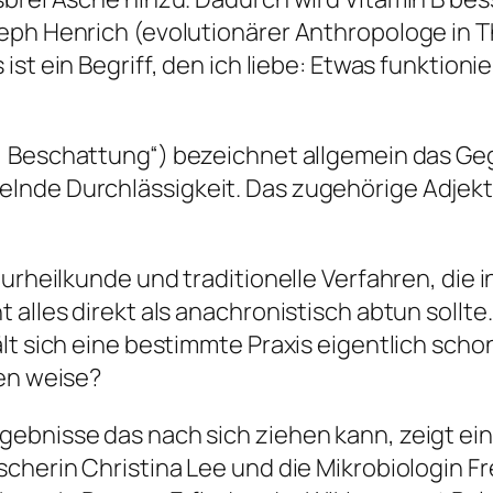
seph Henrich (evolutionärer Anthropologe in
T
Es ist ein Begriff, den ich liebe: Etwas funktio
 Beschattung“) bezeichnet allgemein das Geg
lnde Durchlässigkeit. Das zugehörige Adjekt
turheilkunde und traditionelle Verfahren, die
 alles direkt als anachronistisch abtun sollte
ält sich eine bestimmte Praxis eigentlich sch
gen weise?
gebnisse das nach sich ziehen kann, zeigt e
scherin Christina Lee und die Mikrobiologin F