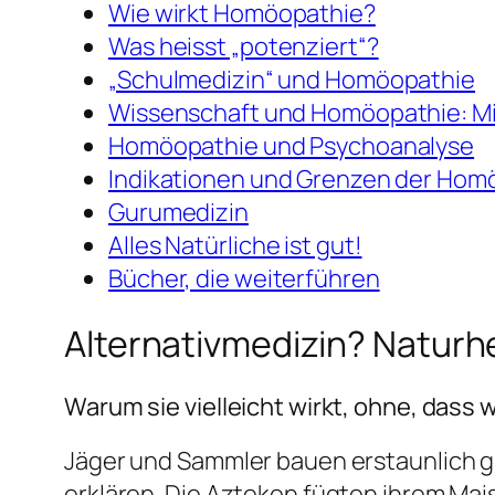
Wie wirkt Homöopathie?
Was heisst „potenziert“?
„Schulmedizin“ und Homöopathie
Wissenschaft und Homöopathie: Mi
Homöopathie und Psychoanalyse
Indikationen und Grenzen der Hom
Gurumedizin
Alles Natürliche ist gut!
Bücher, die weiterführen
Alternativmedizin? Naturh
Warum sie vielleicht wirkt, ohne, dass 
Jäger und Sammler bauen erstaunlich g
erklären. Die Azteken fügten ihrem Mai