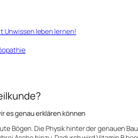
t Unwissen leben lernen!
öopathie
eilkunde?
wir es genau erklären können
ute Bögen. Die Physik hinter der genauen Bau
sbrei Asche hinzu. Dadurch wird Vitamin B be