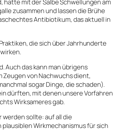
d, hatte mit der Salbe Schwellungen am
galle zusammen und lassen die Brühe
chechtes Antibiotikum, das aktuell in
 Praktiken, die sich über Jahrhunderte
 wirken.
nd. Auch das kann man übrigens
dem Zeugen von Nachwuchs dient,
 manchmal sogar Dinge, die schaden).
ein dürften, mit denen unsere Vorfahren
nichts Wirksameres gab.
 werden sollte: auf all die
n plausiblen Wirkmechanismus für sich