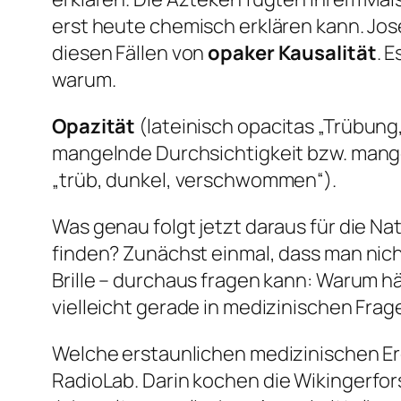
erst heute chemisch erklären kann. Jo
diesen Fällen von
opaker Kausalität
. 
warum.
Opazität
(lateinisch
opacitas
„Trübung,
mangelnde Durchsichtigkeit bzw. mange
„trüb, dunkel, verschwommen“).
Was genau folgt jetzt daraus für die Na
finden? Zunächst einmal, dass man nicht
Brille – durchaus fragen kann: Warum h
vielleicht gerade in medizinischen Fra
Welche erstaunlichen medizinischen Er
RadioLab
.
Darin kochen die Wikingerfor