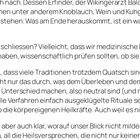
h nach. Dessen Erfinder, der Wikingerarzt Bal
chen unter anderem Knoblauch, Wein und Kuh
stehen. Was am Ende herauskommt, ist ein was
schliessen? Vielleicht, dass wir medizinische
haben, wissenschaftlich prüfen sollten, ob sie
, dass viele Traditionen trotzdem Quatsch si
 nicht nur das durch, was dem Überleben und 
 Unterschied machen, also neutral sind (und
lle Verfahren einfach ausgeklügelte Rituale s
o die körpereigenen Heilkräfte. Auch weil es 
ber auch klar, worauf unser Blick
nicht
milder
ll die Heilsversprechen, die nicht nur keine