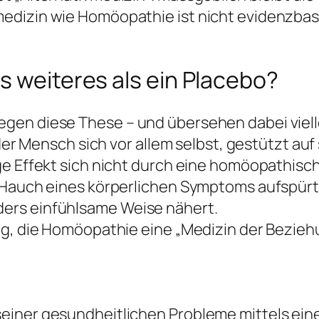
edizin wie Homöopathie ist nicht evidenzbasi
s weiteres als ein Placebo?
en diese These – und übersehen dabei viellei
t der Mensch sich vor allem selbst, gestützt a
ige Effekt sich nicht durch eine homöopathis
 Hauch eines körperlichen Symptoms aufspürt,
ers einfühlsame Weise nähert.
og, die Homöopathie eine „Medizin der Bezieh
iner gesundheitlichen Probleme mittels eines