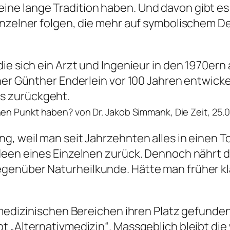
 lange Tradition haben. Und davon gibt es vie
inzelner folgen, die mehr auf symbolischem D
ie sich ein Arzt und Ingenieur in den 1970ern
cher Günther Enderlein vor 100 Jahren entwic
s zurückgeht.
en Punkt haben? von Dr. Jakob Simmank, Die Zeit, 25.
, weil man seit Jahrzehnten alles in einen To
deen eines Einzelnen zurück. Dennoch nährt di
genüber Naturheilkunde. Hätte man früher kl
medizinischen Bereichen ihren Platz gefunden. 
t „Alternativmedizin“. Massgeblich bleibt die