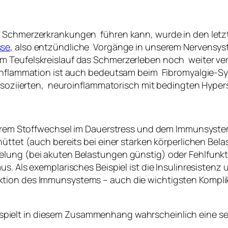
 Schmerzerkrankungen führen kann, wurde in den letzt
sse
, also entzündliche Vorgänge in unserem Nervensyst
m Teufelskreislauf das Schmerzerleben noch weiter ver
oinflammation ist auch bedeutsam beim Fibromyalgie-S
assoziierten, neuroinflammatorisch mit bedingten Hyper
 unserem Stoffwechsel im Dauerstress und dem Immunsy
hüttet (auch bereits bei einer starken körperlichen Bel
lung (bei akuten Belastungen günstig) oder Fehlfunkti
s. Als exemplarisches Beispiel ist die Insulinresistenz
tion des Immunsystems – auch die wichtigsten Komplika
spielt in diesem Zusammenhang wahrscheinlich eine sehr