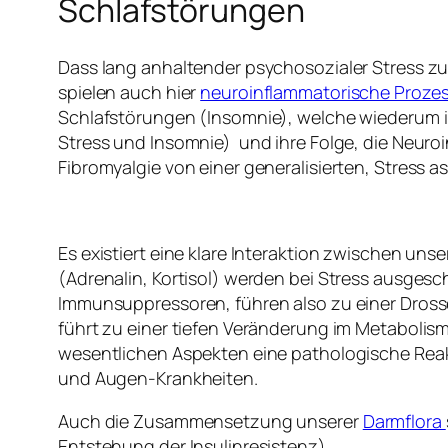
Schlafstörungen
Dass lang anhaltender psychosozialer Stress zu
spielen auch hier
neuroinflammatorische Proze
Schlafstörungen (Insomnie), welche wiederum i
Stress und Insomnie) und ihre Folge, die Neur
Fibromyalgie von einer generalisierten, Stress 
Es existiert eine klare Interaktion zwischen
(Adrenalin, Kortisol) werden bei Stress ausgesc
Immunsuppressoren, führen also zu einer Drosse
führt zu einer tiefen Veränderung im Metabolismu
wesentlichen Aspekten eine pathologische Reak
und Augen-Krankheiten.
Auch die Zusammensetzung unserer
Darmflora
Entstehung der Insulinresistenz).