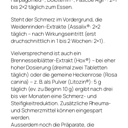
bis 2×2 täglich zum Essen.
Steht der Schmerz im Vordergrund, die
Weidenrinden-Extrakte (Assalix®: 2×2
täglich – nach Wirkungseintritt (erst
druchschnittlich in 1 bis 2 Wochen: 2×1).
Vielversprechend ist auch ein
Brennesselblätter-Extrakt (Hox®) – bei eher
hoher Dosierung (dreimal zwei Tabletten
täglich) oder die gemeine Heckenrose (Rosa
canina) – z. B. als Pulver (Litozin®): 5 g
täglich (ev. zu Beginn 10 g) ergibt nach drei
bis vier Monaten eine Schmerz- und
Steifigkeitreduktion. Zusätzliche Rheuma-
und Schmerzmittel können eingespart
werden.
Ausserdem noch die Präparate, die