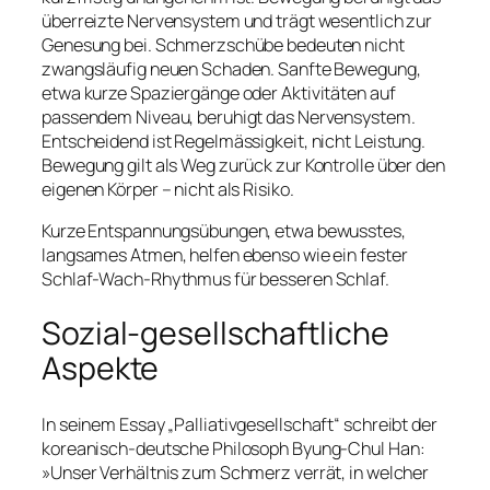
überreizte Nervensystem und trägt wesentlich zur
Genesung bei. Schmerzschübe bedeuten nicht
zwangsläufig neuen Schaden. Sanfte Bewegung,
etwa kurze Spaziergänge oder Aktivitäten auf
passendem Niveau, beruhigt das Nervensystem.
Entscheidend ist Regelmässigkeit, nicht Leistung.
Bewegung gilt als Weg zurück zur Kontrolle über den
eigenen Körper – nicht als Risiko.
Kurze Entspannungsübungen, etwa bewusstes,
langsames Atmen, helfen ebenso wie ein fester
Schlaf-Wach-Rhythmus für besseren Schlaf.
Sozial-gesellschaftliche
Aspekte
In seinem Essay „
Palliativgesellschaft“
schreibt der
koreanisch-deutsche Philosoph Byung-Chul Han
:
»Unser Verhältnis zum Schmerz verrät, in welcher