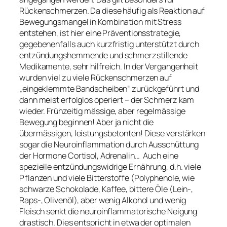
Rückenschmerzen. Da diese häufig als Reaktion auf
Bewegungsmangel in Kombination mit Stress
entstehen, ist hier eine Präventionsstrategie,
gegebenenfalls auch kurzfristig unterstützt durch
entzündungshemmende und schmerzstillende
Medikamente, sehr hilfreich. In der Vergangenheit
wurden viel zu viele Rückenschmerzen auf
„eingeklemmte Bandscheiben“ zurückgeführt und
dann meist erfolglos operiert – der Schmerz kam
wieder.
Frühzeitig mässige, aber regelmässige
Bewegung beginnen! Aber ja nicht die
übermässigen, leistungsbetonten! Diese verstärken
sogar die Neuroinflammation durch Ausschüttung
der Hormone Cortisol, Adrenalin… Auch eine
spezielle entzündungswidrige Ernährung, d.h. viele
Pflanzen und viele Bitterstoffe (Polyphenole, wie
schwarze Schokolade, Kaffee, bittere Öle (Lein-,
Raps-, Olivenöl), aber wenig Alkohol und wenig
Fleisch senkt die neuroinflammatorische Neigung
drastisch. Dies entspricht in etwa der optimalen