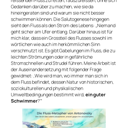
reissenden Fluss zu retten, rauszureissen, ohne sich
Gedanken darüber zu machen, wie sie da
hineingeraten sind und warum sie nicht besser
schwimmen können. Die Salutogenese hingegen
sieht den Fluss als den Strom des Lebens: „Niemand
geht sicher am Ufer entlang. Darüber hinaus ist für
mich klar, dass ein Grossteil des Flusses sowohl im
wörtlichen wie auch im herkömmlichen Sinn
verschmutzt ist. Es gibt Gabelungen im Fluss, die zu
leichten Strömungen oder in gefährliche
Stromschnellen und Strudel führen. Meine Arbeit ist
der Auseinandersetzung mit folgender Frage
gewidmet: ‚Wie wird man, wo immer man sich in
dem Fluss befindet, dessen Natur von historischen,
soziokulturellen und physikalischen
Umweltbedingungen bestimmt wird,
ein guter
Schwimmer
?’“