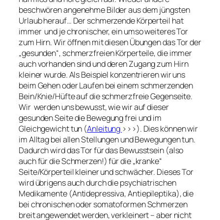
beschwören angenehme Bilder aus dem jüngsten
Urlaub herauf… Der schmerzende Körperteil hat
immer und je chronischer, ein umso weiteres Tor
zum Hirn. Wir öffnen mit diesen Übungen das Tor der
„gesunden“, schmerzfreien Körperteile, die immer
auch vorhanden sind und deren Zugang zum Hirn
kleiner wurde. Als Beispiel konzentrieren wir uns
beim Gehen oder Laufen bei einem schmerzenden
Bein/Knie/Hüfte auf die schmerzfreie Gegenseite.
Wir werden uns bewusst, wie wir auf dieser
gesunden Seite die Bewegung frei und im
Gleichgewicht tun (
Anleitung
>>>). Dies können wir
im Alltag bei allen Stellungen und Bewegungen tun.
Dadurch wird das Tor für das Bewusstsein (also
auch für die Schmerzen!) für die „kranke“
Seite/Körperteil kleiner und schwächer. Dieses Tor
wird übrigens auch durch die psychiatrischen
Medikamente (Antidepressiva, Antiepileptika), die
bei chronischen oder somatoformen Schmerzen
breit angewendet werden, verkleinert – aber nicht