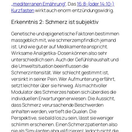
„mediterranen Ernährung“
. Das
16:8-(oder 14:10-)
Kurzfasten
wirkt auch enorm entzündungswidrig.
Erkenntnis 2: Schmerz ist subjektiv
Genetische und epigenetische Faktoren bestimmen
massgeblich mit, wie schmerzempfindlich jemand
ist. Und wie gut er auf Medikamente anspricht.
Wirksame Analgetika-Dosen können also sehr
unterschiedlich sein. Auch der Gefühlshaushalt und
die Umweltsituation beeinflussen die
Schmerzintensität. Wer schlecht gestimmt ist,
versinkt in seiner Pein. Wer Aufmunterung erfährt,
setzt leichter über sie hinweg. Als machtvoller
Modulator des Schmerzes haben sich überdies die
individuellen Erwartungen erwiesen: Die Aussicht,
dass Schmerz verursachende Beschwerden
anhalten werden, vertieft die Qualen. Die
Perspektive, sie bald los zu sein, lässt sie weniger
schlimm erscheinen. Einen Schmerzpatienten also
nie als Simulanten abqualifizieren! Jedoch nicht die