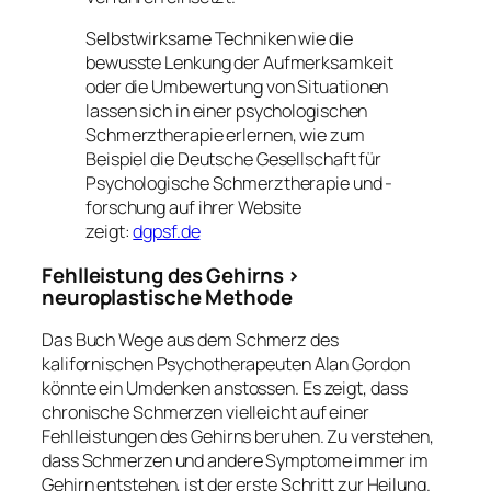
Selbstwirksame Techniken wie die
bewusste Lenkung der Aufmerksamkeit
oder die Umbewertung von Situationen
lassen sich in einer psychologischen
Schmerztherapie erlernen, wie zum
Beispiel die Deutsche Gesellschaft für
Psychologische Schmerztherapie und -
forschung auf ihrer Website
zeigt:
dgpsf.de
Fehlleistung des Gehirns >
neuroplastische Methode
Das Buch
Wege aus dem Schmerz
des
kalifornischen Psychotherapeuten Alan Gordon
könnte ein Umdenken anstossen. Es zeigt, dass
chronische Schmerzen vielleicht auf einer
Fehlleistungen des Gehirns beruhen. Zu verstehen,
dass Schmerzen und andere Symptome immer im
Gehirn entstehen, ist der erste Schritt zur Heilung.