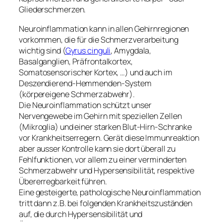
Gliederschmerzen.
Neuroinflammation kann in allen Gehirnregionen
vorkommen, die für die Schmerzverarbeitung
wichtig sind (
Gyrus cinguli
, Amygdala,
Basalganglien, Präfrontalkortex,
Somatosensorischer Kortex, …) und auch im
Deszendierend-Hemmenden-System
(körpereigene Schmerzabwehr).
Die Neuroinflammation schützt unser
Nervengewebe im Gehirn mit speziellen Zellen
(Mikroglia) und einer starken Blut-Hirn-Schranke
vor Krankheitserregern. Gerät diese Immunreaktion
aber ausser Kontrolle kann sie dort überall zu
Fehlfunktionen, vor allem zu einer verminderten
Schmerzabwehr und Hypersensibilität, respektive
Übererregbarkeit führen.
Eine gesteigerte, pathologische Neuroinflammation
tritt dann z.B. bei folgenden Krankheitszuständen
auf, die durch Hypersensibilität und