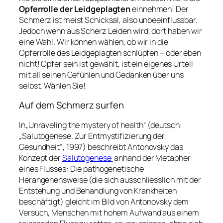
Opferrolle der Leidgeplagten
einnehmen! Der
Schmerz ist meist Schicksal, also unbeeinflussbar.
Jedoch wenn aus Scherz Leiden wird, dort haben wir
eine Wahl. Wir können wählen, ob wir in die
Opferrolle des Leidgeplagten schlüpfen – oder eben
nicht! Opfer sein ist gewählt, ist ein eigenes Urteil
mit all seinen Gefühlen und Gedanken über uns
selbst. Wählen Sie!
Auf dem Schmerz surfen
In
„Unraveling the mystery of health“
(deutsch:
„Salutogenese. Zur Entmystifizierung der
Gesundheit“
, 1997) beschreibt Antonovsky das
Konzept der
Salutogenese
anhand der Metapher
eines Flusses: Die pathogenetische
Herangehensweise (die sich ausschliesslich mit der
Entstehung und Behandlung von Krankheiten
beschäftigt) gleicht im Bild von Antonovsky dem
Versuch, Menschen mit hohem Aufwand aus einem