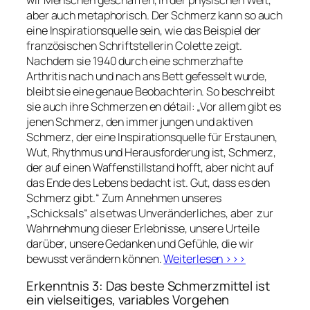
aber auch metaphorisch. Der Schmerz kann so auch
eine Inspirationsquelle sein, wie das Beispiel der
französischen Schriftstellerin Colette zeigt.
Nachdem sie 1940 durch eine schmerzhafte
Arthritis nach und nach ans Bett gefesselt wurde,
bleibt sie eine genaue Beobachterin. So beschreibt
sie auch ihre Schmerzen en détail: „Vor allem gibt es
jenen Schmerz, den immer jungen und aktiven
Schmerz, der eine Inspirationsquelle für Erstaunen,
Wut, Rhythmus und Herausforderung ist, Schmerz,
der auf einen Waffenstillstand hofft, aber nicht auf
das Ende des Lebens bedacht ist. Gut, dass es den
Schmerz gibt.“ Zum Annehmen unseres
„Schicksals“ als etwas Unveränderliches, aber zur
Wahrnehmung dieser Erlebnisse, unsere Urteile
darüber, unsere Gedanken und Gefühle, die wir
bewusst verändern können.
Weiterlesen >>>
Erkenntnis 3: Das beste Schmerzmittel ist
ein vielseitiges, variables Vorgehen