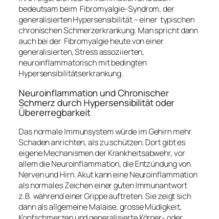
bedeutsam beim Fibromyalgie-Syndrom, der
generalisierten Hypersensibilität – einer typischen
chronischen Schmerzerkrankung. Man spricht dann
auch bei der Fibromyalgie heute von einer
generalisierten, Stress assoziierten,
neuroinflammatorisch mit bedingten
Hypersensibilitätserkrankung.
Neuroinflammation und Chronischer
Schmerz durch Hypersensibilität oder
Übererregbarkeit
Das normale Immunsystem würde im Gehirn mehr
Schaden anrichten, als zu schützen. Dort gibt es
eigene Mechanismen der Krankheitsabwehr, vor
allem die Neuroinflammation, die Entzündung von
Nerven und Hirn. Akut kann eine Neuroinflammation
als normales Zeichen einer guten Immunantwort
z.B. während einer Grippe auftreten. Sie zeigt sich
dann als allgemeine Malaise, grosse Müdigkeit,
Kopfschmerzen und generalisierte Körper- oder