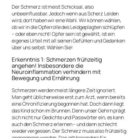
Der Schmerz ist meist Schicksal, also
unbeeinflussbar. Jedoch wenn aus Scherz Leiden
wird, dort haben wir eine Wahl. Wir können wählen,
ob wir in die Opferrolle des Leidgeplagten schlüpfen
– oder eben nicht! Opfer sein ist gewählt, ist ein
eigenes Urteil mit all seinen Gefühlen und Gedanken
über uns selbst. Wählen Sie!
Erkenntnis 1: Schmerzen frühzeitig
angehen! Insbesondere die
Neuroinflammation verhindern mit
Bewegung und Ernährung
Schmerzen werden meist längere Zeit ignoriert.
Man geht üblicherweise erst zum Arzt, wenn bereits
eine Chronifizierung begonnen hat. Doch dann liegt
das Kind schon im Brunnen. Denn unser Gehirn prägt
sich nicht nur Gedichte und Passwörter ein, es kann
auch den Schmerz erlernen – und dann schlecht
wieder vergessen. Der Schmerz muss also frühzeitig
angegangen werden. Das gilt besonders für