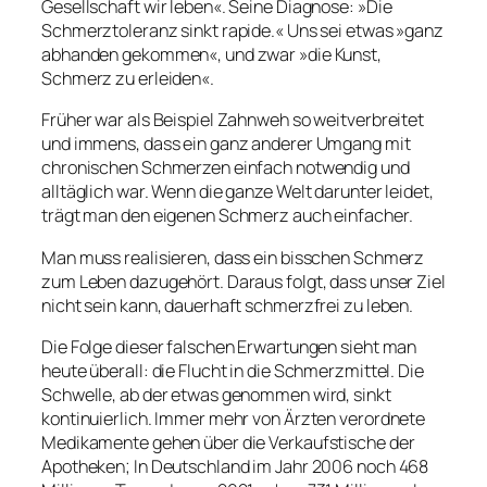
Gesellschaft wir leben«. Seine Diagnose: »Die
Schmerztoleranz sinkt rapide.« Uns sei etwas »ganz
abhanden gekommen«, und zwar »die Kunst,
Schmerz zu erleiden«.
Früher war als Beispiel Zahnweh so weitverbreitet
und immens, dass ein ganz anderer Umgang mit
chronischen Schmerzen einfach notwendig und
alltäglich war. Wenn die ganze Welt darunter leidet,
trägt man den eigenen Schmerz auch einfacher.
Man muss realisieren, dass ein bisschen Schmerz
zum Leben dazugehört. Daraus folgt, dass unser Ziel
nicht sein kann, dauerhaft schmerzfrei zu leben.
Die Folge dieser falschen Erwartungen sieht man
heute überall: die Flucht in die Schmerzmittel. Die
Schwelle, ab der etwas genommen wird, sinkt
kontinuierlich. Immer mehr von Ärzten verordnete
Medikamente gehen über die Verkaufstische der
Apotheken; In Deutschland im Jahr 2006 noch 468