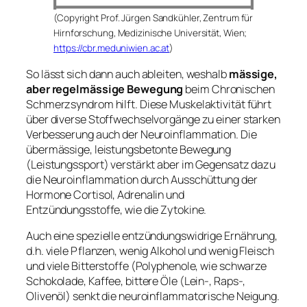
(Copyright Prof. Jürgen Sandkühler, Zentrum für
Hirnforschung, Medizinische Universität, Wien;
https://cbr.meduniwien.ac.at
)
So lässt sich dann auch ableiten, weshalb
mässige,
aber regelmässige Bewegung
beim Chronischen
Schmerzsyndrom hilft. Diese Muskelaktivität führt
über diverse Stoffwechselvorgänge zu einer starken
Verbesserung auch der Neuroinflammation. Die
übermässige, leistungsbetonte Bewegung
(Leistungssport) verstärkt aber im Gegensatz dazu
die Neuroinflammation durch Ausschüttung der
Hormone Cortisol, Adrenalin und
Entzündungsstoffe, wie die Zytokine.
Auch eine spezielle entzündungswidrige Ernährung,
d.h. viele Pflanzen, wenig Alkohol und wenig Fleisch
und viele Bitterstoffe (Polyphenole, wie schwarze
Schokolade, Kaffee, bittere Öle (Lein-, Raps-,
Olivenöl) senkt die neuroinflammatorische Neigung.