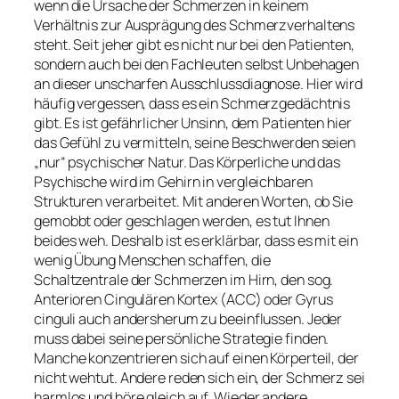
wenn die Ursache der Schmerzen in keinem
Verhältnis zur Ausprägung des Schmerzverhaltens
steht. Seit jeher gibt es nicht nur bei den Patienten,
sondern auch bei den Fachleuten selbst Unbehagen
an dieser unscharfen Ausschlussdiagnose. Hier wird
häufig vergessen, dass es ein Schmerzgedächtnis
gibt. Es ist gefährlicher Unsinn, dem Patienten hier
das Gefühl zu vermitteln, seine Beschwerden seien
„nur“ psychischer Natur. Das Körperliche und das
Psychische wird im Gehirn in vergleichbaren
Strukturen verarbeitet. Mit anderen Worten, ob Sie
gemobbt oder geschlagen werden, es tut Ihnen
beides weh.
Deshalb ist es erklärbar, dass es mit ein
wenig Übung Menschen schaffen, die
Schaltzentrale der Schmerzen im Hirn, den sog.
Anterioren Cingulären Kortex (ACC) oder Gyrus
cinguli auch andersherum zu beeinflussen. Jeder
muss dabei seine persönliche Strategie finden.
Manche konzentrieren sich auf einen Körperteil, der
nicht wehtut. Andere reden sich ein, der Schmerz sei
harmlos und höre gleich auf. Wieder andere