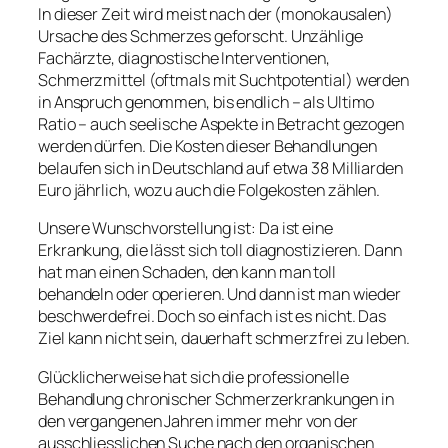
In dieser Zeit wird meist nach der (monokausalen)
Ursache des Schmerzes geforscht. Unzählige
Fachärzte, diagnostische Interventionen,
Schmerzmittel (oftmals mit Suchtpotential) werden
in Anspruch genommen, bis endlich – als Ultimo
Ratio – auch seelische Aspekte in Betracht gezogen
werden dürfen. Die Kosten dieser Behandlungen
belaufen sich in Deutschland auf etwa 38 Milliarden
Euro jährlich, wozu auch die Folgekosten zählen.
Unsere Wunschvorstellung ist: Da ist eine
Erkrankung, die lässt sich toll diagnostizieren. Dann
hat man einen Schaden, den kann man toll
behandeln oder operieren. Und dann ist man wieder
beschwerdefrei. Doch so einfach ist es nicht. Das
Ziel kann nicht sein, dauerhaft schmerzfrei zu leben.
Glücklicherweise hat sich die professionelle
Behandlung chronischer Schmerzerkrankungen in
den vergangenen Jahren immer mehr von der
ausschliesslichen Suche nach den organischen