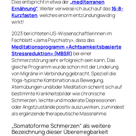
Dies entspricht in etwa der
„mediterranen
Ernährung“
. Weiter verweise ich auch auf das
16:8-
Kurzfasten
, welches enorm entzündungswidrig
wirkt!
2023 berichteten US-Wissenschaftlerinnen im
Fachblatt «Jama Psychiatry», dass das
Meditationsprogramm «Achtsamkeitsbasierte
Stressreduktion» (MBSR)
bei einer
Schmerzstörung sehr erfolgreich sein kann. Das
gleiche Programm wurde schon mit der Linderung
von Migräne in Verbindung gebracht. Speziell die
Yoga-typische Kombination aus Bewegung,
Atemübungen und/oder Meditation scheint sich auf
bestimmte Krankheitsbilder wie chronische
Schmerzen, leichte und moderate Depressionen
oder Angstzustände positiv auszuwirken, zumindest
als ergänzende therapeutische Massnahme.
„Somatoforme Schmerzen“ als weitere
Bezeichnung dieser Übererregbarkeit