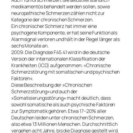
Auch Tumorschmerzen, die selbstverständlich
medikamentös behandelt werden sollen, sowie
neuropathische Schmerzen zählen nicht zur
Kategorie der chronischen Schmerzen.
Ein chronischer Schmerz hat immer eine
psychogene Komponente, er hat seine Funktion als
Alarmsignal verloren und hält in der Regel länger als
sechs Monate an.
2009: Die Diagnose F45.41 wird in die deutsche
Version der internationalen Klassifikation der
Krankheiten (ICD) aufgenommen:
»Chronische
Schmerzstörung mit somatischen und psychischen
Faktoren«.
Diese Beschreibung der
»Chronischen
Schmerzstörung«
und auch der
»Somatisierungsstörung«
macht deutlich, dass
sowohl somatische als auch psychische Faktoren
zur Symptomatik gehören. Etwa 17–20% aller
Deutschen leiden unter chronischen Schmerzen,
also etwa 13 Millionen Menschen. Durchschnittlich
vergehen acht Jahre, bis die Diagnose gestellt wird.