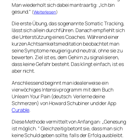
Man wiederholt sich dabei mantraartig: „Ich bin
gesund.“
(
Weiterlesen
)
Die erste Übung, das sogenannte Somatic Tracking,
lässt sich allein durchführen. Danach empfiehlt sich
die Unterstützung eines Coaches. Während einer
kurzen Achtsamkeitsmeditation beobachtet man
seine Symptome neugierig und neutral, ohne sie zu
bewerten. Ziel ist es, dem Gehirn zu signalisieren,
dass keine Gefahr besteht. Das klingt einfach, ist es
aber nicht.
Anschliessend beginnt man idealerweise ein
vierwöchiges Intensivprogramm mit dem Buch
Unlearn Your Pain
(deutsch:
Verlerne deine
Schmerzen
) von Howard Schubiner und der App
Curable
.
Diese Methode vermittelt von Anfang an: „Genesung
ist möglich. “ Gleichzeitig betont sie, dass man sich
keine Schuld geben sollte, falls der Erfolg ausbleibt.