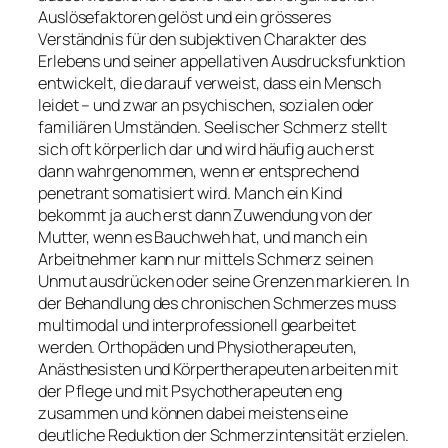
Auslösefaktoren gelöst und ein grösseres
Verständnis für den subjektiven Charakter des
Erlebens und seiner appellativen Ausdrucksfunktion
entwickelt, die darauf verweist, dass ein Mensch
leidet – und zwar an psychischen, sozialen oder
familiären Umständen. Seelischer Schmerz stellt
sich oft körperlich dar und wird häufig auch erst
dann wahrgenommen, wenn er entsprechend
penetrant somatisiert wird. Manch ein Kind
bekommt ja auch erst dann Zuwendung von der
Mutter, wenn es Bauchweh hat, und manch ein
Arbeitnehmer kann nur mittels Schmerz seinen
Unmut ausdrücken oder seine Grenzen markieren. In
der Behandlung des chronischen Schmerzes muss
multimodal und interprofessionell gearbeitet
werden. Orthopäden und Physiotherapeuten,
Anästhesisten und Körpertherapeuten arbeiten mit
der Pflege und mit Psychotherapeuten eng
zusammen und können dabei meistens eine
deutliche Reduktion der Schmerzintensität erzielen.