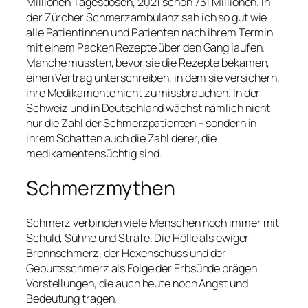
Millionen Tagesdosen, 2021 schon 731 Millionen. In
der Zürcher Schmerzambulanz sah ich so gut wie
alle Patientinnen und Patienten nach ihrem Termin
mit einem Packen Rezepte über den Gang laufen.
Manche mussten, bevor sie die Rezepte bekamen,
einen Vertrag unterschreiben, in dem sie versichern,
ihre Medikamente nicht zu missbrauchen. In der
Schweiz und in Deutschland wächst nämlich nicht
nur die Zahl der Schmerzpatienten – sondern in
ihrem Schatten auch die Zahl derer, die
medikamentensüchtig sind.
Schmerzmythen
Schmerz verbinden viele Menschen noch immer mit
Schuld, Sühne und Strafe. Die Hölle als ewiger
Brennschmerz, der Hexenschuss und der
Geburtsschmerz als Folge der Erbsünde prägen
Vorstellungen, die auch heute noch Angst und
Bedeutung tragen.