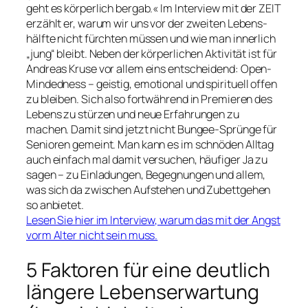
geht es körperlich bergab.«
Im Interview mit der ZEIT
erzählt er, warum wir uns vor der zweiten Lebens­
hälfte nicht fürchten müssen und wie man innerlich
„jung“ bleibt. Neben der körperlichen Aktivi­tät ist für
Andreas Kruse vor allem eins ent­scheidend:
Open-
Mindedness
– geistig, emotional und spirituell offen
zu bleiben. Sich also fortwährend in Premieren des
Lebens zu stürzen und neue Erfahrungen zu
machen. Damit sind jetzt nicht Bungee-Sprünge für
Senioren gemeint. Man kann es im schnöden Alltag
auch einfach mal damit versuchen, häufiger Ja zu
sagen – zu Ein­ladungen, Begeg­nungen und allem,
was sich da zwischen Aufstehen und Zubettgehen
so anbietet.
Lesen Sie hier im Interview, warum das mit der Angst
vorm Alter nicht sein muss.
5 Faktoren für eine deutlich
längere Lebenserwartung