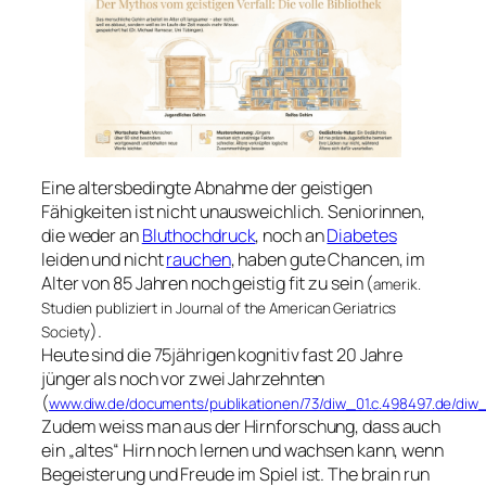
Eine altersbedingte Abnahme der geistigen
Fähigkeiten ist nicht unausweichlich. Seniorinnen,
die weder an
Bluthochdruck
, noch an
Diabetes
leiden und nicht
rauchen
, haben gute Chancen, im
Alter von 85 Jahren noch geistig fit zu sein (
amerik.
Studien publiziert in Journal of the American Geriatrics
).
Society
Heute sind die 75jährigen kognitiv fast 20 Jahre
jünger als noch vor zwei Jahrzehnten
(
www.diw.de/documents/publikationen/73/diw_01.c.498497.de/diw
Zudem weiss man aus der Hirnforschung, dass auch
ein „altes“ Hirn noch lernen und wachsen kann, wenn
Begeisterung und Freude im Spiel ist. The brain run