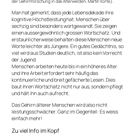
).
der Gehirnforschung in das Älterwerden, Martin Korte
Man hat gemerkt, dass jede Lebensdekade ihre
kognitive Höchstleistung hat. Menschen über
sechzig sind besonders wortgewandt. Sie zeigen
einen aussergewöhnlich grossen Wortschatz. Und
erstaunlicherweise behalten diese Menschen neue
Worte leichter als Jüngere. Ein gutes Gedächtnis, so
viel wird aus Studien deutlich, ist also kein Vorrecht
der Jugend.
Menschen arbeiten heute bis in ein höheres Alter
und ihre Arbeit erfordert sehr häufig das
kontinuierliche und breit gefächerte Lesen. Dies
baut ihren Wortschatz nicht nur aus, sondern pflegt
und hält ihn auch aufrecht.
Das Gehirn älterer Menschen wird also nicht
leistungsschwächer. Ganz im Gegenteil: Es weiss
einfach mehr!
Zu viel Info im Kopf