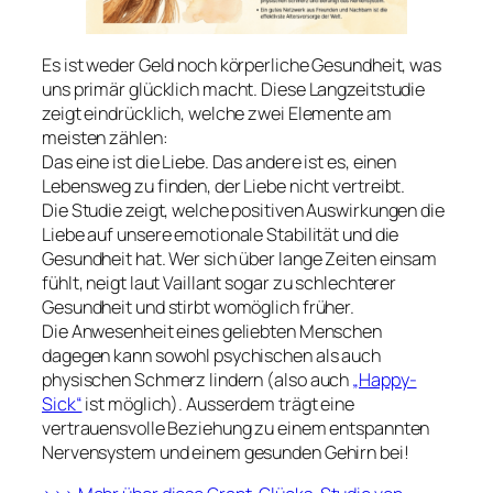
Es ist weder Geld noch körperliche Gesundheit, was
uns primär glücklich macht. Diese Langzeitstudie
zeigt eindrücklich, welche zwei Elemente am
meisten zählen:
Das eine ist die Liebe. Das andere ist es, einen
Lebensweg zu finden, der Liebe nicht vertreibt.
Die Studie zeigt, welche positiven Auswirkungen die
Liebe auf unsere emotionale Stabilität und die
Gesundheit hat. Wer sich über lange Zeiten einsam
fühlt, neigt laut Vaillant sogar zu schlechterer
Gesundheit und stirbt womöglich früher.
Die Anwesenheit eines geliebten Menschen
dagegen kann sowohl psychischen als auch
physischen Schmerz lindern (also auch
„Happy-
Sick“
ist möglich). Ausserdem trägt eine
vertrauensvolle Beziehung zu einem entspannten
Nervensystem und einem gesunden Gehirn bei!