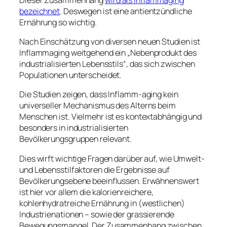
bezeichnet
. Deswegen ist eine antientzündliche
Ernährung so wichtig.
Nach Einschätzung von diversen neuen Studien ist
Inflammaging weitgehend ein „Nebenprodukt des
industrialisierten Lebensstils“, das sich zwischen
Populationen unterscheidet.
Die Studien zeigen, dass Inflamm-aging kein
universeller Mechanismus des Alterns beim
Menschen ist. Vielmehr ist es kontextabhängig und
besonders in industrialisierten
Bevölkerungsgruppen relevant.
Dies wirft wichtige Fragen darüber auf, wie Umwelt-
und Lebensstilfaktoren die Ergebnisse auf
Bevölkerungsebene beeinflussen. Erwähnenswert
ist hier vor allem die kalorienreichere,
kohlenhydratreiche Ernährung in (westlichen)
Industrienationen – sowie der grassierende
Bewegungsmangel. Der Zusammenhang zwischen