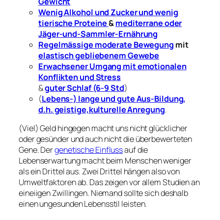
Gewicht
Wenig Alkohol und Zucker und wenig
tierische Proteine
&
mediterrane oder
Jäger-und-Sammler-Ernährung
Regelmässige moderate Bewegung
mit
elastisch gebliebenem Gewebe
Erwachsener Umgang mit emotionalen
Konflikten und Stress
&
guter Schlaf (6-9 Std
)
(
Lebens-) lange und gute Aus-Bildung,
d.h. geistige,kulturelle Anregung
.
(Viel) Geld hingegen macht uns nicht glücklicher
oder gesünder und auch nicht die überbewerteten
Gene. Der
genetische Einfluss
auf die
Lebenserwartung macht beim Menschen weniger
als ein Drittel aus. Zwei Drittel hängen also von
Umweltfaktoren ab. Das zeigen vor allem Studien an
eineiigen Zwillingen. Niemand sollte sich deshalb
einen ungesunden Lebensstil leisten.