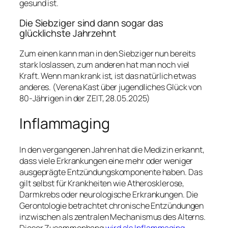
gesund ist.
Die Siebziger sind dann sogar das
glücklichste Jahrzehnt
Zum einen kann man in den Siebziger nun bereits
stark loslassen, zum anderen hat man noch viel
Kraft. Wenn man krank ist, ist das natürlich etwas
anderes. (Verena Kast über jugendliches Glück von
80-Jährigen in der ZEIT, 28.05.2025)
Inflammaging
In den vergangenen Jahren hat die Medizin erkannt,
dass viele Erkrankungen eine mehr oder weniger
ausgeprägte Entzündungskomponente haben. Das
gilt selbst für Krankheiten wie Atherosklerose,
Darmkrebs oder neurologische Erkrankungen. Die
Gerontologie betrachtet chronische Entzündungen
inzwischen als zentralen Mechanismus des Alterns.
Dieser Zusammenhang
wird als Inflammaging