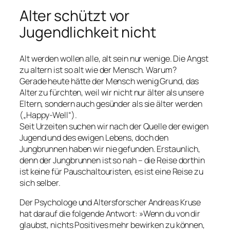
Alter schützt vor
Jugendlichkeit nicht
Alt werden wollen alle, alt sein nur wenige. Die Angst
zu altern ist so alt wie der Mensch. Warum?
Gerade heute hätte der Mensch wenig Grund, das
Alter zu fürchten, weil wir nicht nur älter als unsere
Eltern, sondern auch gesünder als sie älter werden
(
„Happy-Well“
).
Seit Urzeiten suchen wir nach der Quelle der ewigen
Jugend und des ewigen Lebens, doch den
Jungbrunnen haben wir nie gefunden. Erstaunlich,
denn der Jungbrunnen ist so nah – die Reise dorthin
ist keine für Pauschaltouristen, es ist
eine Reise zu
sich selber.
Der Psychologe und Altersforscher Andreas Kruse
hat darauf die folgende Antwort:
»Wenn du von dir
glaubst, nichts Positives mehr bewirken zu können,