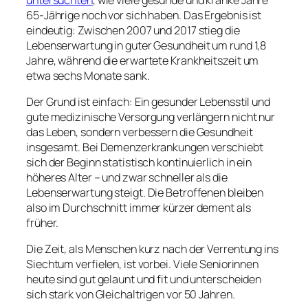
65-Jährige noch vor sich haben. Das Ergebnis ist
eindeutig: Zwischen 2007 und 2017 stieg die
Lebenserwartung in guter Gesundheit um rund 1,8
Jahre, während die erwartete Krankheitszeit um
etwa sechs Monate sank.
Der Grund ist einfach: Ein gesunder Lebensstil und
gute medizinische Versorgung verlängern nicht nur
das Leben, sondern verbessern die Gesundheit
insgesamt. Bei Demenzerkrankungen verschiebt
sich der Beginn statistisch kontinuierlich in ein
höheres Alter – und zwar schneller als die
Lebenserwartung steigt. Die Betroffenen bleiben
also im Durchschnitt immer kürzer dement als
früher.
Die Zeit, als Menschen kurz nach der Verrentung ins
Siechtum verfielen, ist vorbei. Viele Seniorinnen
heute sind gut gelaunt und fit und unterscheiden
sich stark von Gleichaltrigen vor 50 Jahren.