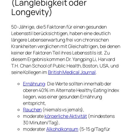
(Langlebigkeit oder
Longevity)
50-Jährige, die 5 Faktoren für einen gesunden
Lebensstil berücksichtigen, haben eine deutlich
längere Lebenserwartung frei von chronischen
Krankheiten verglichen mit Gleichaltrigen, bei denen
keiner der Faktoren Teil ihres Lebensstils ist. Zu
diesem Ergebnis kommen Dr. Yangping Li, Harvard
T.H. Chan School of Public Health, Boston, USA, und
seine Kollegen im
British Medical Journal
.
Ernährung
: Die Werte sollten innerhalb der
oberen 40% im Alternate Healthy Eating Index
liegen, was einer gesunden Ernährung
entspricht,
Rauchen
(niemals vs jemals),
moderate
körperliche Aktivität
(mindestens
30 Minuten/Tag),
moderater
Alkoholkonsum
(5-15 g/Tag für