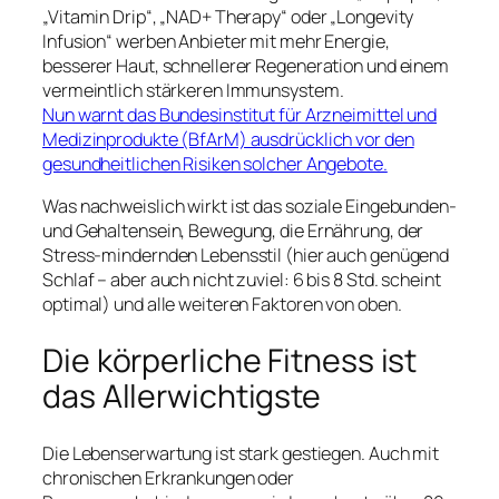
„Vitamin Drip“, „NAD+ Therapy“ oder „Longevity
Infusion“ werben Anbieter mit mehr Energie,
besserer Haut, schnellerer Regeneration und einem
vermeintlich stärkeren Immunsystem.
Nun warnt das Bundesinstitut für Arzneimittel und
Medizinprodukte (BfArM) ausdrücklich vor den
gesundheitlichen Risiken solcher Angebote.
Was nachweislich wirkt ist das soziale Eingebunden-
und Gehaltensein, Bewegung, die Ernährung, der
Stress-mindernden Lebensstil (hier auch genügend
Schlaf – aber auch nicht zuviel: 6 bis 8 Std. scheint
optimal) und alle weiteren Faktoren von oben.
Die körperliche Fitness ist
das Allerwichtigste
Die Lebenserwartung ist stark gestiegen. Auch mit
chronischen Erkrankungen oder