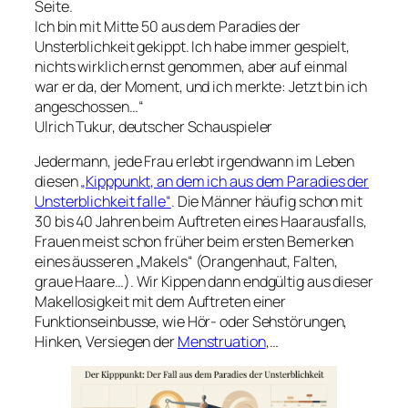
Seite.
Ich bin mit Mitte 50 aus dem Paradies der
Unsterblichkeit gekippt. Ich habe immer gespielt,
nichts wirklich ernst genommen, aber auf einmal
war er da, der Moment, und ich merkte: Jetzt bin ich
angeschossen…“
Ulrich Tukur, deutscher Schauspieler
Jedermann, jede Frau erlebt irgendwann im Leben
diesen
„Kipppunkt, an dem ich aus dem Paradies der
Unsterblichkeit falle“
.
Die Männer häufig schon mit
30 bis 40 Jahren beim Auftreten eines Haarausfalls,
Frauen meist schon früher beim ersten Bemerken
eines äusseren „Makels“ (Orangenhaut, Falten,
graue Haare…). Wir Kippen dann endgültig aus dieser
Makellosigkeit mit dem Auftreten einer
Funktionseinbusse, wie Hör- oder Sehstörungen,
Hinken, Versiegen der
Menstruation
,…