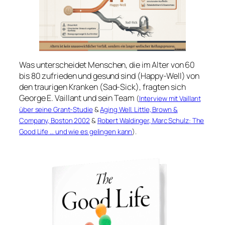
Was unterscheidet Menschen, die im Alter von 60
bis 80 zufrieden und gesund sind (
Happy-Well
) von
den traurigen Kranken (
Sad-Sick
), fragten sich
George E. Vaillant und sein Team
(
Interview mit Vaillant
über seine Grant-Studie
&
Aging Well. Little, Brown &
Company, Boston 2002
&
Robert Waldinger, Marc Schulz: The
Good Life … und wie es gelingen kann
).