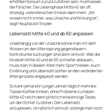
erhöhten Konsum zurückzuführen sein, mutmassen
die Forscher. Die Lebensphase Mitte 40 sei oft
stressig, viele Menschen trinken dann mehr. „Wir
wissen nicht immer, was Ursache und Wirkung ist“,
sagt Hauptautor Snyder.
Lebensstil Mitte 40 und ab 60 anpassen
Unabhängig von der Ursache könne man mit dem
Wissen um den Alterssprung gegensteuern.
Kontrolluntersuchungen sind dann sinnvoll. Weil die
Muskeln Mitte 40 und ab 60 schneller abbauen,
muss man in diesem Alter mehr Sport treiben. Auch
Ernährung und Lebensstil sollten an den veränderten
Altersprozess angepasst werden.
So kann jemand in jungen Jahren täglich mehrere
Tassen Kaffee trinken, ohne Probleme zu haben.
Mitte 40 reicht dann plötzlich eine einzige Tasse,
um den Schlaf zu stören. Den Lebensstil
anzupassen, ist natürlich sinnvoll, solange man noch