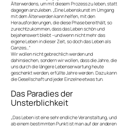
Älterwerdens, um mit diesem Prozess zu leben, statt
dagegen anzuleben. „Eine Lebenskunst im Umgang
mit dem Älterwerden kann helfen, mit den
Herausforderungen, die diese Phase bereithält, so
zurechtzukommen, dass das Leben schön und
bejahenswert bleibt –und wenn nicht mehr das
eigene Leben in dieser Zeit, so doch das Leben als
Ganzes…“
Wir wollen nicht gebrechlich werden und
dahinsiechen, sondern wir wollen, dass die Jahre, die
uns durch die längere Lebenserwartung heute
geschenkt werden, erfüllte Jahre werden. Dazu kann
die Gesellschaft und jeder Einzelne etwas tun.
Das Paradies der
Unsterblichkeit
„Das Leben ist eine sehr endliche Veranstaltung, und
ab einem bestimmten Punkt ist man auf der anderen