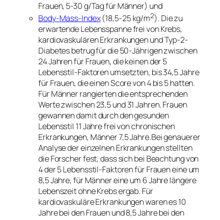
Frauen, 5-30 g/Tag für Männer) und
2
Body-Mass-Index
(18,5-25 kg/m
). Die zu
erwartende Lebensspanne frei von Krebs,
kardiovaskulären Erkrankungen und Typ-2-
Diabetes betrug für die 50-Jährigen zwischen
24 Jahren für Frauen, die keinen der 5
Lebensstil-Faktoren umsetzten, bis 34,5 Jahre
für Frauen, die einen Score von 4 bis 5 hatten.
Für Männer rangierten die entsprechenden
Werte zwischen 23,5 und 31 Jahren. Frauen
gewannen damit durch den gesunden
Lebensstil 11 Jahre frei von chronischen
Erkrankungen, Männer 7,5 Jahre.Bei genauerer
Analyse der einzelnen Erkrankungen stellten
die Forscher fest, dass sich bei Beachtung von
4 der 5 Lebensstil-Faktoren für Frauen eine um
8,5 Jahre, für Männer eine um 6 Jahre längere
Lebenszeit ohne Krebs ergab. Für
kardiovaskuläre Erkrankungen waren es 10
Jahre bei den Frauen und 8,5 Jahre bei den