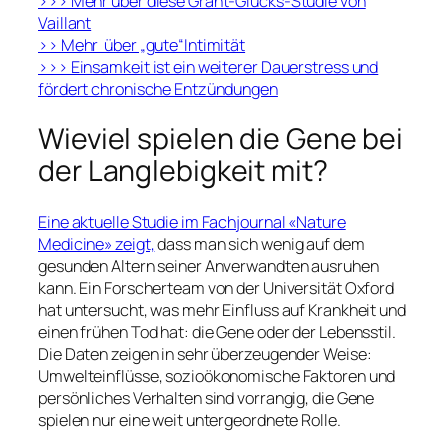
>>> Mehr über diese Grant-Glücks-Studie von
Vaillant
>> Mehr über „gute“Intimität
>>> Einsamkeit ist ein weiterer Dauerstress und
fördert chronische Entzündungen
Wieviel spielen die Gene bei
der Langlebigkeit mit?
Eine aktuelle Studie im Fachjournal «Nature
Medicine» zeigt,
dass man sich wenig auf dem
gesunden Altern seiner Anverwandten ausruhen
kann. Ein Forscherteam von der Universität Oxford
hat untersucht, was mehr Einfluss auf Krankheit und
einen frühen Tod hat: die Gene oder der Lebensstil.
Die Daten zeigen in sehr überzeugender Weise:
Umwelteinflüsse, sozioökonomische Faktoren und
persönliches Verhalten sind vorrangig, die Gene
spielen nur eine weit untergeordnete Rolle.