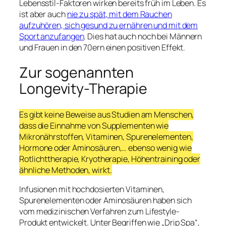
Lebensstil-Faktoren wirken bereits früh im Leben. Es
ist aber auch
nie zu spät, mit dem Rauchen
aufzuhören, sich gesund zu ernähren und mit dem
Sport anzufangen
. Dies hat auch noch bei Männern
und Frauen in den 70ern einen positiven Effekt.
Zur sogenannten
Longevity-Therapie
Es gibt keine Beweise aus Studien am Menschen,
dass die Einnahme von Supplementen wie
Mikronährstoffen, Vitaminen, Spurenelementen,
Hormone oder Aminosäuren,… ebenso wenig wie
Rotlichttherapie, Kryotherapie, Höhentraining oder
ähnliche Methoden, wirkt.
Infusionen mit hochdosierten Vitaminen,
Spurenelementen oder Aminosäuren haben sich
vom medizinischen Verfahren zum Lifestyle-
Produkt entwickelt. Unter Begriffen wie „Drip Spa“,