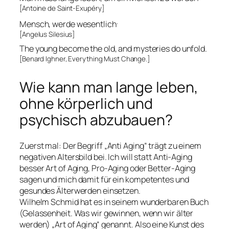
[Antoine de Saint-Exupéry]
.
Mensch, werde wesentlich
[Angelus Silesius]
The young become the old, and mysteries do unfold.
[Benard Ighner, Everything Must Change.]
Wie kann man lange leben,
ohne körperlich und
psychisch abzubauen?
Zuerst mal: Der Begriff „
Anti Aging
“ trägt zu einem
negativen Altersbild bei. Ich will statt Anti-Aging
besser
Art of Aging, Pro-Aging
oder
Better-Aging
sagen und mich damit für ein kompetentes und
gesundes Älterwerden einsetzen.
Wilhelm Schmid hat es in seinem wunderbaren Buch
(Gelassenheit. Was wir gewinnen, wenn wir älter
werden)
„Art of Aging“
genannt. Also eine Kunst des