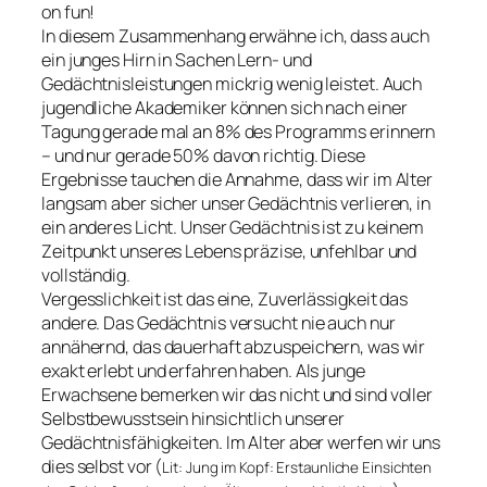
on fun!
In diesem Zusammenhang erwähne ich, dass auch
ein junges Hirn in Sachen Lern- und
Gedächtnisleistungen mickrig wenig leistet. Auch
jugendliche Akademiker können sich nach einer
Tagung gerade mal an 8% des Programms erinnern
– und nur gerade 50% davon richtig. Diese
Ergebnisse tauchen die Annahme, dass wir im Alter
langsam aber sicher unser Gedächtnis verlieren, in
ein anderes Licht. Unser Gedächtnis ist zu keinem
Zeitpunkt unseres Lebens präzise, unfehlbar und
vollständig.
Vergesslichkeit ist das eine, Zuverlässigkeit das
andere. Das Gedächtnis versucht nie auch nur
annähernd, das dauerhaft abzuspeichern, was wir
exakt erlebt und erfahren haben. Als junge
Erwachsene bemerken wir das nicht und sind voller
Selbstbewusstsein hinsichtlich unserer
Gedächtnisfähigkeiten. Im Alter aber werfen wir uns
dies selbst vor (
Lit: Jung im Kopf: Erstaunliche Einsichten