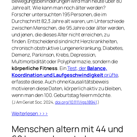
Bewegungsbehinderungen wird man heute über 80
Jahre alt. Wie kann man noch älter werden?
Forscher untersuchten 195 Personen, die im
Durchschnitt 82,3 Jahre alt waren, um Unterschiede
zwischen Menschen, die 95 Jahre oder älter werden,
und jenen, die dieses Alter nicht erreichen, zu
finden. Entscheidend sind nicht Herzkrankheiten,
chronisch obstruktive Lungenerkrankung, Diabetes,
Demenz, Parkinson, Krebs, Depression,
Multimorbidität oder Polypharmazie, sondern die
körperliche Fitness
. Ein
Test, der
Balance,
Koordination und Laufgeschwindigkeit
prüfte
,
erfasste diese. Auch ohne Kausalitätsbeweis
motivieren diese Daten, körperlich aktiv zu bleiben,
wenn man den 100. Geburtstag feiern möchte.
(J Am Geriat Soc. 2024,
doi.org/10.1111/jgs.18941
.)
Weiterlesen >>>
Menschen altern mit 44 und