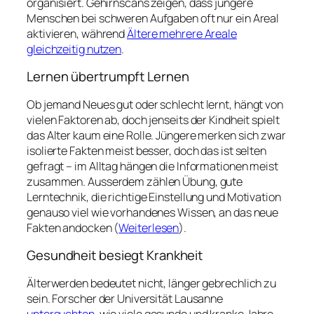
organisiert. Gehirnscans zeigen, dass jüngere
Menschen bei schweren Aufgaben oft nur ein Areal
aktivieren, während
Ältere mehrere Areale
gleichzeitig nutzen
.
Lernen übertrumpft Lernen
Ob jemand Neues gut oder schlecht lernt, hängt von
vielen Faktoren ab, doch jenseits der Kindheit spielt
das Alter kaum eine Rolle. Jüngere merken sich zwar
isolierte Fakten meist besser, doch das ist selten
gefragt – im Alltag hängen die Informationen meist
zusammen. Ausserdem zählen Übung, gute
Lerntechnik, die richtige Einstellung und Motivation
genauso viel wie vorhandenes Wissen, an das neue
Fakten andocken (
Weiterlesen
).
Gesundheit besiegt Krankheit
Älterwerden bedeutet nicht, länger gebrechlich zu
sein. Forscher der Universität Lausanne
untersuchten
, wie viele gesunde und kranke Jahre