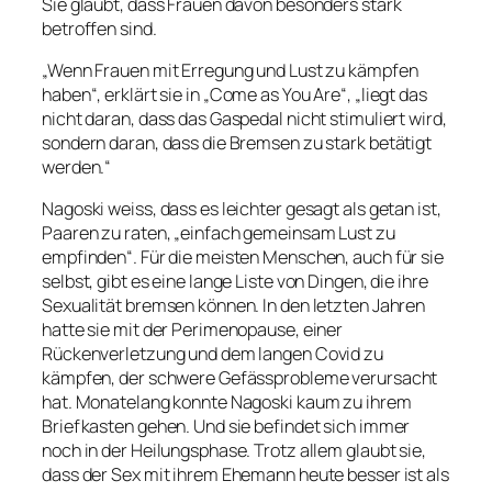
Sie glaubt, dass Frauen davon besonders stark
betroffen sind.
„Wenn Frauen mit Erregung und Lust zu kämpfen
haben“
, erklärt sie in „Come as You Are“,
„liegt das
nicht daran, dass das Gaspedal nicht stimuliert wird,
sondern daran, dass die Bremsen zu stark betätigt
werden.“
Nagoski weiss, dass es leichter gesagt als getan ist,
Paaren zu raten, „einfach gemeinsam Lust zu
empfinden“. Für die meisten Menschen, auch für sie
selbst, gibt es eine lange Liste von Dingen, die ihre
Sexualität bremsen können. In den letzten Jahren
hatte sie mit der Perimenopause, einer
Rückenverletzung und dem langen Covid zu
kämpfen, der schwere Gefässprobleme verursacht
hat. Monatelang konnte Nagoski kaum zu ihrem
Briefkasten gehen. Und sie befindet sich immer
noch in der Heilungsphase. Trotz allem glaubt sie,
dass der Sex mit ihrem Ehemann heute besser ist als