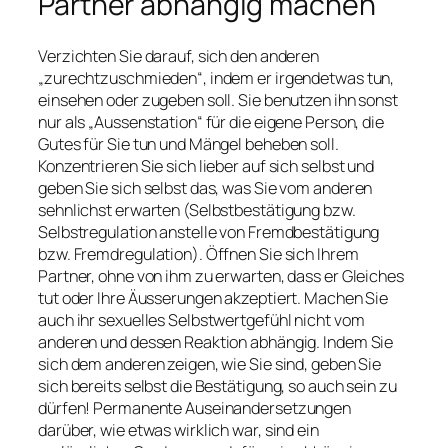
Partner abhängig machen
Verzichten Sie darauf, sich den anderen
„zurechtzuschmieden“, indem er irgendetwas tun,
einsehen oder zugeben soll. Sie benutzen ihn sonst
nur als „Aussenstation“ für die eigene Person, die
Gutes für Sie tun und Mängel beheben soll.
Konzentrieren Sie sich lieber auf sich selbst und
geben Sie sich selbst das, was Sie vom anderen
sehnlichst erwarten (Selbstbestätigung bzw.
Selbstregulation anstelle von Fremdbestätigung
bzw. Fremdregulation). Öffnen Sie sich Ihrem
Partner, ohne von ihm zu erwarten, dass er Gleiches
tut oder Ihre Äusserungen akzeptiert. Machen Sie
auch ihr sexuelles Selbstwertgefühl nicht vom
anderen und dessen Reaktion abhängig. Indem Sie
sich dem anderen zeigen, wie Sie sind, geben Sie
sich bereits selbst die Bestätigung, so auch sein zu
dürfen! Permanente Auseinandersetzungen
darüber, wie etwas wirklich war, sind ein