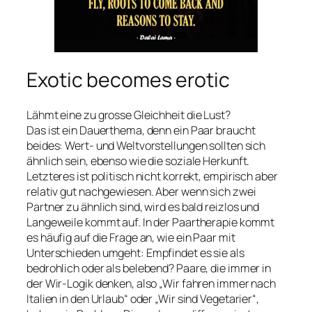
Exotic becomes erotic
Lähmt eine zu grosse Gleichheit die Lust?
Das ist ein Dauerthema, denn ein Paar braucht
beides: Wert- und Weltvorstellungen sollten sich
ähnlich sein, ebenso wie die soziale Herkunft.
Letzteres ist politisch nicht korrekt, empirisch aber
relativ gut nachgewiesen. Aber wenn sich zwei
Partner zu ähnlich sind, wird es bald reizlos und
Langeweile kommt auf. In der Paartherapie kommt
es häufig auf die Frage an, wie ein Paar mit
Unterschieden umgeht: Empfindet es sie als
bedrohlich oder als belebend? Paare, die immer in
der Wir-Logik denken, also „Wir fahren immer nach
Italien in den Urlaub“ oder „Wir sind Vegetarier“,