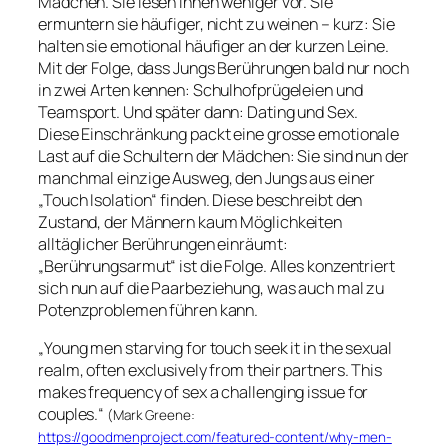
Mädchen. Sie lesen ihnen weniger vor. Sie
ermuntern sie häufiger, nicht zu weinen – kurz: Sie
halten sie emotional häufiger an der kurzen Leine.
Mit der Folge, dass Jungs Berührungen bald nur noch
in zwei Arten kennen: Schulhofprügeleien und
Teamsport. Und später dann: Dating und Sex.
Diese Einschränkung packt eine grosse emotionale
Last auf die Schultern der Mädchen: Sie sind nun der
manchmal einzige Ausweg, den Jungs aus einer
„Touch Isolation“ finden. Diese beschreibt den
Zustand, der Männern kaum Möglichkeiten
alltäglicher Berührungen einräumt:
„Berührungsarmut“ ist die Folge. Alles konzentriert
sich nun auf die Paarbeziehung, was auch mal zu
Potenzproblemen führen kann.
„Young men starving for touch seek it in the sexual
realm, often exclusively from their partners. This
makes frequency of sex a challenging issue for
couples.“
(Mark Greene:
https://goodmenproject.com/featured-content/why-men-