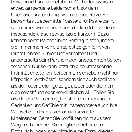
Gewohnheit und eingefahrene Verhaltensweisen
erwecken sexuelle Leidenschaft, sondern
Überraschung und ungewohnte neue Reize. Ein
bewährtes „Liebesmittel“ besteht für Paare darin,
sich immer wieder neu zu entdecken (den anderen
insbesondere auch sexuell zu erkunden). Dazu
können beide Partner ihren Beitrag leisten, indem
sie immer mehr von sich selbst zeigen (d. h. von
ihrem Denken, Fühlen und Verhalten) und
andererseits beim Partner nach unbekannten Seiten
forschen. Nur so kann letztlich eine umfassende
Intimität entstehen, bei der man sich eben nicht nur
körperlich „entblösst“, sondern sich auch seelisch
als der- oder diejenige zeigt, als der oder die man
sich selbst fühlt oder verwirklichen will. Teilen Sie
also Ihrem Partner möglichst Ihre momentanen
Gedanken und Gefühle mit, insbesondere auch ihre
Wünsche und Fantasien an das sexuelle
Miteinander. Gehen Sie Konflikten nicht aus dem
Weg und benennen Sie mögliche Defizite und
Enttäuschungen, aber bitte in einer Form, die den