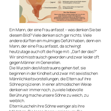
Ein Mann, der eine Frau anfasst – was denken Sie bei
diesem Bild? Viele denken sich gar nichts. Viele
andere dürften ein mulmiges Gefühl haben, denn ein
Mann, der eine Frau anfasst, da schwingt
heutzutage auch oft die Frage mit: „Darf der das?“
Wir sind misstrauisch geworden und zwar leider oft
gegen Männer im Generellen.
Die Wurzeln des Misstrauens gehen tief, sie
beginnen in der Kindheit und zwar mit sexistischen
Männlichkeitsvorstellungen, die Eltern auf ihre
Söhne projizieren. In einer altmodischen Weise
denken wir immer noch, zu viele liebevolle
Berührung mache unsere Söhne zu weich, zu
weiblich.
Eltern kuscheln ihre Söhne weniger als ihre