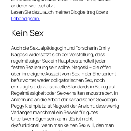
anderen wertschätzt.
Lesen Sie dazu auch meinen Blogbeitrag übers
Lebendigsein.
Kein Sex
Auch die Sexualpädagogin und Forscherin Emily
Nagoski widersetzt sich der Vorstellung, dass
regelmässiger Sex ein Hauptbestandteil jeder
festen Beziehung sein sollte. Nagoski – die offen
über ihre eigene Auszeit vom Sex in der Ehe spricht –
befürwortet weder obligatorischen Sex, noch
ermutigt sie dazu, sexuelle Standards in Bezug auf
Regelmässigkeit oder Sexverhalten anzustreben. In
Anlehnung an die Arbeit der kanadischen Sexologin
Peggy Kleinplatz ist Nagoski der Ansicht, dass wenig
Verlangen manchmal ein Beweis für gutes
Urteilsvermögen sein kann.
„Es ist nicht
dysfunktional, wenn man keinen Sex will, den man