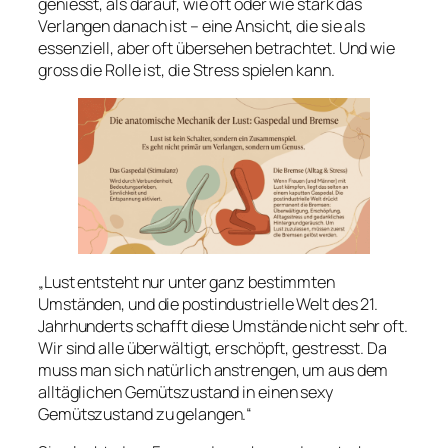
geniesst, als darauf, wie oft oder wie stark das
Verlangen danach ist – eine Ansicht, die sie als
essenziell, aber oft übersehen betrachtet. Und wie
gross die Rolle ist, die Stress spielen kann.
„Lust entsteht nur unter ganz bestimmten
Umständen, und die postindustrielle Welt des 21.
Jahrhunderts schafft diese Umstände nicht sehr oft.
Wir sind alle überwältigt, erschöpft, gestresst. Da
muss man sich natürlich anstrengen, um aus dem
alltäglichen Gemütszustand in einen sexy
Gemütszustand zu gelangen.“