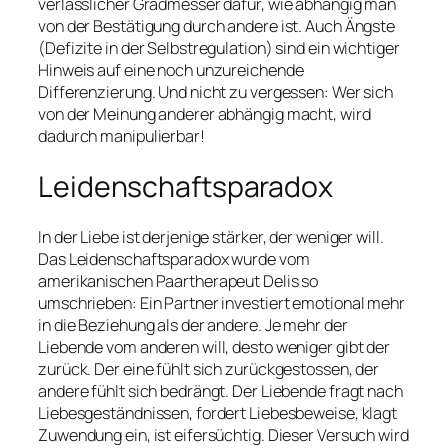
verlässlicher Gradmesser dafür, wie abhängig man
von der Bestätigung durch andere ist. Auch Ängste
(Defizite in der Selbstregulation) sind ein wichtiger
Hinweis auf eine noch unzureichende
Differenzierung. Und nicht zu vergessen: Wer sich
von der Meinung anderer abhängig macht, wird
dadurch manipulierbar!
Leidenschaftsparadox
In der Liebe ist derjenige stärker, der weniger will.
Das Leidenschaftsparadox wurde vom
amerikanischen Paartherapeut Delis so
umschrieben: Ein Partner investiert emotional mehr
in die Beziehung als der andere. Je mehr der
Liebende vom anderen will, desto weniger gibt der
zurück. Der eine fühlt sich zurückgestossen, der
andere fühlt sich bedrängt. Der Liebende fragt nach
Liebesgeständnissen, fordert Liebesbeweise, klagt
Zuwendung ein, ist eifersüchtig. Dieser Versuch wird