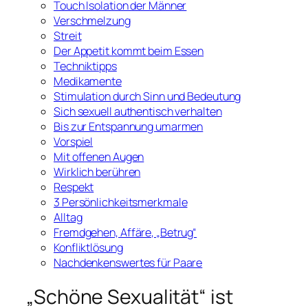
Touch Isolation der Männer
Verschmelzung
Streit
Der Appetit kommt beim Essen
Techniktipps
Medikamente
Stimulation durch Sinn und Bedeutung
Sich sexuell authentisch verhalten
Bis zur Entspannung umarmen
Vorspiel
Mit offenen Augen
Wirklich berühren
Respekt
3 Persönlichkeitsmerkmale
Alltag
Fremdgehen, Affäre, „Betrug“
Konfliktlösung
Nachdenkenswertes für Paare
„Schöne Sexualität“ ist