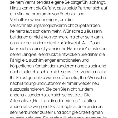
seinem Verhalten das eigene Selbstgefühl abhängt.
Hinzu kommt die Gefahr, dass beide Partner sich auf
ein Minimalprogramm von Erlebnis- und
Verhaltensweisen einigen, um die
Verschmelzungsmöglichkeit nicht zu gefährden.
Keiner traut sich dann mehr, Wünsche zu äussern,
bei denen er nicht von vornherein sicher sein kann,
dass sie der andere nicht zurückweist. Auf Dauer
kann sich so eine „tyrannische Harmonie“ einstellen,
deren Langweile erdrückt. Entwickeln Sie daher die
Fähigkeit, auch im engen emotionalen und
körperlichen Kontakt dem anderen nahe zu sein und
doch zugleich auch an sich selbst festzuhalten, also
Ihr Selbstgefühl zu wahren. Üben Sie, Ihre Wünsche
nach Bindung und Autonomie immer wieder neu
auszubalancieren. Bleiben Sie nicht nur dem
anderen, sondern auch sich selbst treu! Die
Alternative „Halte an dir oder mir fest“ ist alles
andere als zwingend. Es ist möglich, dem anderen
sehr verbunden zu sein und doch gleichzeitig man
selbst zu bleiben. Es ist eine Illusion anzunehmen, in