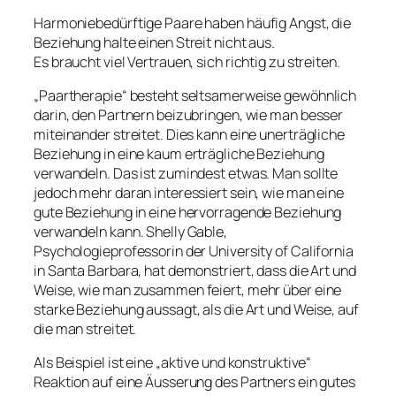
Harmoniebedürftige Paare haben häufig Angst, die
Beziehung halte einen Streit nicht aus.
Es braucht viel Vertrauen, sich richtig zu streiten.
„Paartherapie“ besteht seltsamerweise gewöhnlich
darin, den Partnern beizubringen, wie man besser
miteinander streitet. Dies kann eine unerträgliche
Beziehung in eine kaum erträgliche Beziehung
verwandeln. Das ist zumindest etwas. Man sollte
jedoch mehr daran interessiert sein, wie man eine
gute Beziehung in eine hervorragende Beziehung
verwandeln kann. Shelly Gable,
Psychologieprofessorin der University of California
in Santa Barbara, hat demonstriert, dass die Art und
Weise, wie man zusammen feiert, mehr über eine
starke Beziehung aussagt, als die Art und Weise, auf
die man streitet.
Als Beispiel ist eine „aktive und konstruktive“
Reaktion auf eine Äusserung des Partners ein gutes