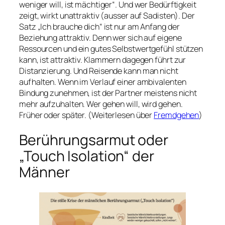
weniger will, ist mächtiger“. Und wer Bedürftigkeit
zeigt, wirkt unattraktiv (ausser auf Sadisten). Der
Satz „Ich brauche dich“ ist nur am Anfang der
Beziehung attraktiv. Denn wer sich auf eigene
Ressourcen und ein gutes Selbstwertgefühl stützen
kann, ist attraktiv. Klammern dagegen führt zur
Distanzierung. Und Reisende kann man nicht
aufhalten. Wenn im Verlauf einer ambivalenten
Bindung zunehmen, ist der Partner meistens nicht
mehr aufzuhalten. Wer gehen will, wird gehen.
Früher oder später. (Weiterlesen über
Fremdgehen
)
Berührungsarmut oder
„Touch Isolation“ der
Männer