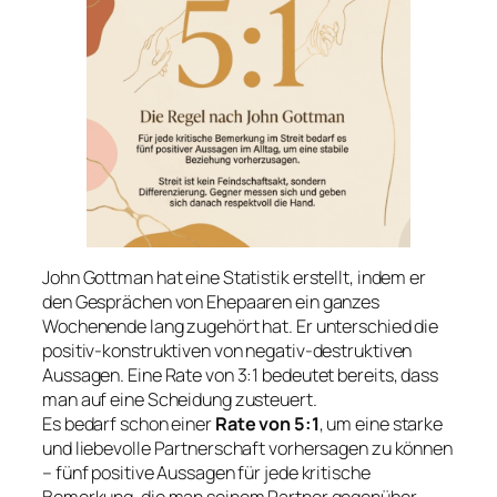
John Gottman hat eine Statistik erstellt, indem er
den Gesprächen von Ehepaaren ein ganzes
Wochenende lang zugehört hat. Er unterschied die
positiv-konstruktiven von negativ-destruktiven
Aussagen. Eine Rate von 3:1 bedeutet bereits, dass
man auf eine Scheidung zusteuert.
Es bedarf schon einer
Rate von 5:1
, um eine starke
und liebevolle Partnerschaft vorhersagen zu können
– fünf positive Aussagen für jede kritische
Bemerkung, die man seinem Partner gegenüber