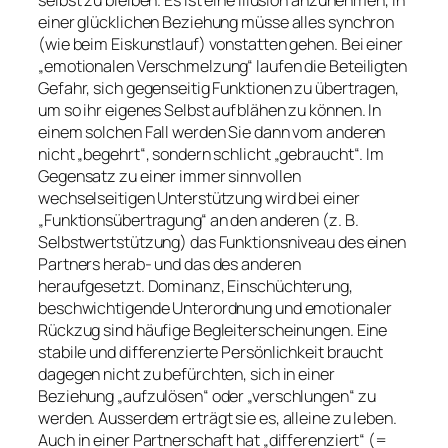
einer glücklichen Beziehung müsse alles synchron
(wie beim Eiskunstlauf) vonstatten gehen. Bei einer
„emotionalen Verschmelzung“ laufen die Beteiligten
Gefahr, sich gegenseitig Funktionen zu übertragen,
um so ihr eigenes Selbst aufblähen zu können. In
einem solchen Fall werden Sie dann vom anderen
nicht „begehrt“, sondern schlicht „gebraucht“. Im
Gegensatz zu einer immer sinnvollen
wechselseitigen Unterstützung wird bei einer
„Funktionsübertragung“ an den anderen (z. B.
Selbstwertstützung) das Funktionsniveau des einen
Partners herab- und das des anderen
heraufgesetzt. Dominanz, Einschüchterung,
beschwichtigende Unterordnung und emotionaler
Rückzug sind häufige Begleiterscheinungen. Eine
stabile und differenzierte Persönlichkeit braucht
dagegen nicht zu befürchten, sich in einer
Beziehung „aufzulösen“ oder „verschlungen“ zu
werden. Ausserdem erträgt sie es, alleine zu leben.
Auch in einer Partnerschaft hat „differenziert“ (=