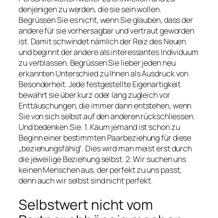
denjenigen zu werden, die sie sein wollen.
Begrüssen Sie es nicht, wenn Sie glauben, dass der
andere für sie vorhersagbar und vertraut geworden
ist. Damit schwindet nämlich der Reiz des Neuen
und beginnt der andere als interessantes Individuum
zu verblassen. Begrüssen Sie lieber jeden neu
erkannten Unterschied zu Ihnen als Ausdruck von
Besonderheit. Jede festgestellte Eigenartigkeit
bewahrt sie über kurz oder lang zugleich vor
Enttäuschungen, die immer dann entstehen, wenn
Sie von sich selbst auf den anderen rückschliessen.
Und bedenken Sie: 1. Kaum jemand ist schon zu
Beginn einer bestimmten Paarbeziehung für diese
„beziehungsfähig“. Dies wird man meist erst durch
die jeweilige Beziehung selbst. 2. Wir suchen uns
keinen Menschen aus, der perfekt zu uns passt,
denn auch wir selbst sind nicht perfekt.
Selbstwert nicht vom