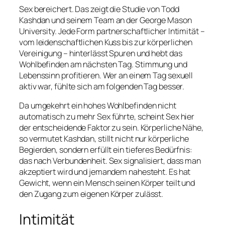
Sex bereichert. Das zeigt die Studie von Todd
Kashdan und seinem Team an der George Mason
University. Jede Form partnerschaftlicher Intimität –
vom leidenschaftlichen Kuss bis zur körperlichen
Vereinigung – hinterlässt Spuren und hebt das
Wohlbefinden am nächsten Tag. Stimmung und
Lebenssinn profitieren. Wer an einem Tag sexuell
aktiv war, fühlte sich am folgenden Tag besser.
Da umgekehrt ein hohes Wohlbefinden nicht
automatisch zu mehr Sex führte, scheint Sex hier
der entscheidende Faktor zu sein. Körperliche Nähe,
so vermutet Kashdan, stillt nicht nur körperliche
Begierden, sondern erfüllt ein tieferes Bedürfnis:
das nach Verbundenheit. Sex signalisiert, dass man
akzeptiert wird und jemandem nahesteht. Es hat
Gewicht, wenn ein Mensch seinen Körper teilt und
den Zugang zum eigenen Körper zulässt.
Intimität