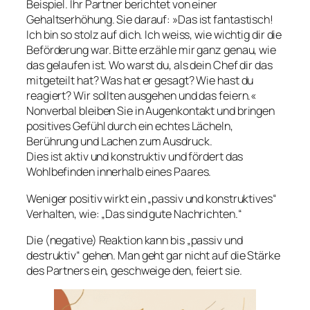
Beispiel. Ihr Partner berichtet von einer
Gehaltserhöhung. Sie darauf: »Das ist fantastisch!
Ich bin so stolz auf dich. Ich weiss, wie wichtig dir die
Beförderung war. Bitte erzähle mir ganz genau, wie
das gelaufen ist. Wo warst du, als dein Chef dir das
mitgeteilt hat? Was hat er gesagt? Wie hast du
reagiert? Wir sollten ausgehen und das feiern.«
Nonverbal bleiben Sie in Augenkontakt und bringen
positives Gefühl durch ein echtes Lächeln,
Berührung und Lachen zum Ausdruck.
Dies ist aktiv und konstruktiv und fördert das
Wohlbefinden innerhalb eines Paares.
Weniger positiv wirkt ein „passiv und konstruktives“
Verhalten, wie: „Das sind gute Nachrichten.“
Die (negative) Reaktion kann bis „passiv und
destruktiv“ gehen. Man geht gar nicht auf die Stärke
des Partners ein, geschweige den, feiert sie.