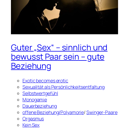
Guter „Sex“ – sinnlich und
bewusst Paar sein – gute
Beziehung
Exotic becomes erotic
Sexualität als Persönlichkeitsentfaltung
Selbstwertgefühl
Monogamie
Dauerbeziehung
offene Beziehung/Polyamorie
/
Swinger-Paare
Orgasmus
Kein Sex