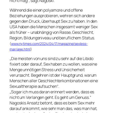
nicht mag“
, sagt Nagoski.
Während die einen polyamore und offene
Beziehungen ausprobieren, wehren sich andere
gegen den Druck, überhaupt Sex zu haben. In den
USA haben die Menschen insgesamt weniger Sex
als früher – unabhängig von Rasse, Geschlecht,
Region, Bildungsniveau und beruflichem Status.
(
www.nytimes.com/2024/04/17/magazine/sexless-
marriage.html
)
„Die meisten von uns sind zu sehr auf die Libido
fixiert oder darauf, Sex haben zu wollen, was eine
Menge unnötigen Stress und Unsicherheit
verursacht. Begehren ist der Hauptgrund, warum
Menschen aller Geschlechterkombinationen eine
Sexualtherapie aufsuchen“.
„Sogar ich muss daran erinnert werden, dass es
nicht um Verlangen geht. Es geht um Genuss.“
Nagoskis Ansatz betont, dass es beim Sex mehr
darauf ankommt, wie sehr man das, was man hat,