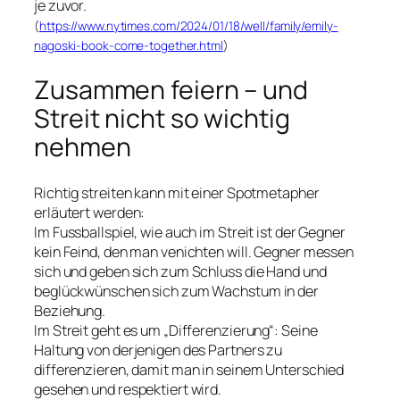
je zuvor.
(
https://www.nytimes.com/2024/01/18/well/family/emily-
nagoski-book-come-together.html
)
Zusammen feiern – und
Streit nicht so wichtig
nehmen
Richtig streiten kann mit einer Spotmetapher
erläutert werden:
Im Fussballspiel, wie auch im Streit ist der Gegner
kein Feind, den man venichten will. Gegner messen
sich und geben sich zum Schluss die Hand und
beglückwünschen sich zum Wachstum in der
Beziehung.
Im Streit geht es um „Differenzierung“: Seine
Haltung von derjenigen des Partners zu
differenzieren, damit man in seinem Unterschied
gesehen und respektiert wird.