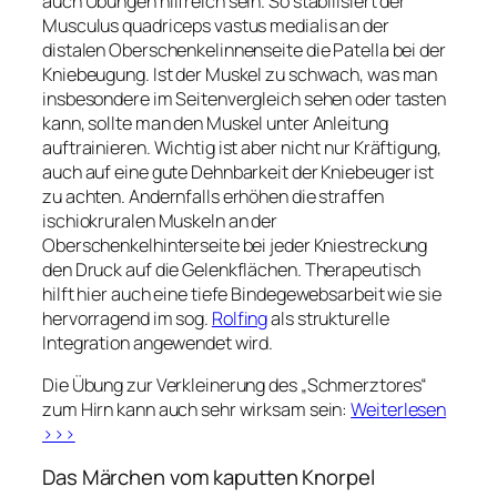
auch Übungen hilfreich sein. So stabilisiert der
Musculus quadriceps vastus medialis an der
distalen Oberschenkelinnenseite die Patella bei der
Kniebeugung. Ist der Muskel zu schwach, was man
insbesondere im Seitenvergleich sehen oder tasten
kann, sollte man den Muskel unter Anleitung
auftrainieren. Wichtig ist aber nicht nur Kräftigung,
auch auf eine gute Dehnbarkeit der Kniebeuger ist
zu achten. Andernfalls erhöhen die straffen
ischiokruralen Muskeln an der
Oberschenkelhinterseite bei jeder Kniestreckung
den Druck auf die Gelenkflächen. Therapeutisch
hilft hier auch eine tiefe Bindegewebsarbeit wie sie
hervorragend im sog.
Rolfing
als strukturelle
Integration angewendet wird.
Die Übung zur Verkleinerung des „Schmerztores“
zum Hirn kann auch sehr wirksam sein:
Weiterlesen
>>>
Das Märchen vom kaputten Knorpel