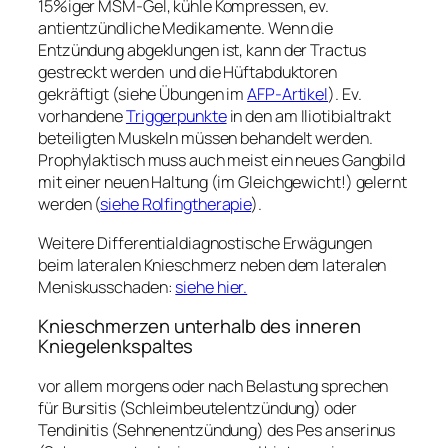
15%iger MSM-Gel, kühle Kompressen, ev.
antientzündliche Medikamente. Wenn die
Entzündung abgeklungen ist, kann der Tractus
gestreckt werden und die Hüftabduktoren
gekräftigt (siehe Übungen im
AFP-Artikel
). Ev.
vorhandene
Triggerpunkte
in den am Iliotibialtrakt
beteiligten Muskeln müssen behandelt werden.
Prophylaktisch muss auch meist ein neues Gangbild
mit einer neuen Haltung (im Gleichgewicht!) gelernt
werden (
siehe Rolfingtherapie
).
Weitere Differentialdiagnostische Erwägungen
beim lateralen Knieschmerz neben dem lateralen
Meniskusschaden:
siehe hier.
Knieschmerzen unterhalb des inneren
Kniegelenkspaltes
vor allem morgens oder nach Belastung sprechen
für Bursitis (Schleimbeutelentzündung) oder
Tendinitis (Sehnenentzündung) des Pes anserinus