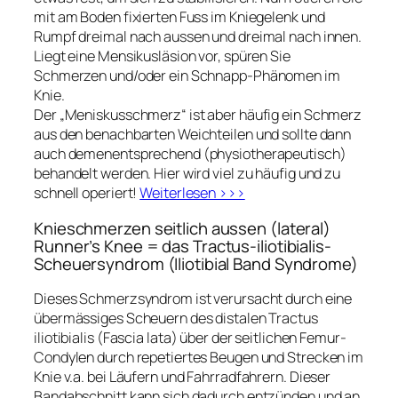
mit am Boden fixierten Fuss im Kniegelenk und
Rumpf dreimal nach aussen und dreimal nach innen.
Liegt eine Mensikusläsion vor, spüren Sie
Schmerzen und/oder ein Schnapp-Phänomen im
Knie.
Der „Meniskusschmerz“ ist aber häufig ein Schmerz
aus den benachbarten Weichteilen und sollte dann
auch demenentsprechend (physiotherapeutisch)
behandelt werden. Hier wird viel zu häufig und zu
schnell operiert!
Weiterlesen >>>
Knieschmerzen seitlich aussen (lateral)
Runner’s Knee = das Tractus-iliotibialis-
Scheuersyndrom (Iliotibial Band Syndrome)
Dieses Schmerzsyndrom ist verursacht durch eine
übermässiges Scheuern des distalen Tractus
iliotibialis (Fascia lata) über der seitlichen Femur-
Condylen durch repetiertes Beugen und Strecken im
Knie v.a. bei Läufern und Fahrradfahrern. Dieser
Bandabschnitt kann sich dadurch entzünden und an