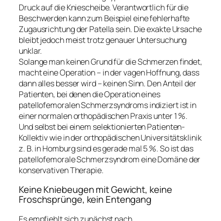
Druck auf die Kniescheibe. Verantwortlich für die
Beschwerden kann zum Beispiel eine fehlerhafte
Zugausrichtung der Patella sein. Die exakte Ursache
bleibt jedoch meist trotz genauer Untersuchung
unklar.
Solange man keinen Grund für die Schmerzen findet,
macht eine Operation – in der vagen Hoffnung, dass
dann alles besser wird – keinen Sinn. Den Anteil der
Patienten, bei denen die Operation eines
patellofemoralen Schmerzsyndroms indiziert ist in
einer normalen orthopädischen Praxis unter 1 %.
Und selbst bei einem selektionierten Patienten-
Kollektiv wie in der orthopädischen Universitätsklinik
z. B. in Homburg sind es gerade mal 5 %. So ist das
patellofemorale Schmerzsyndrom eine Domäne der
konservativen Therapie.
Keine Kniebeugen mit Gewicht, keine
Froschsprünge, kein Entengang
Es empfiehlt sich zunächst nach