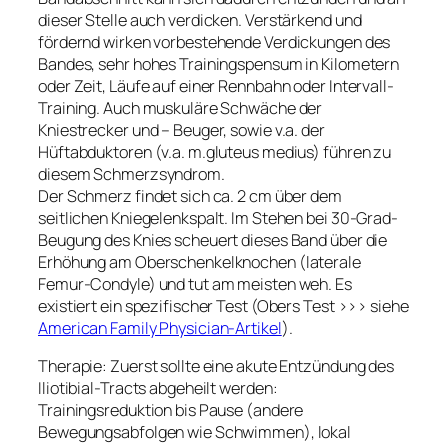
dieser Stelle auch verdicken. Verstärkend und
fördernd wirken vorbestehende Verdickungen des
Bandes, sehr hohes Trainingspensum in Kilometern
oder Zeit, Läufe auf einer Rennbahn oder Intervall-
Training. Auch muskuläre Schwäche der
Kniestrecker und – Beuger, sowie v.a. der
Hüftabduktoren (v.a. m.gluteus medius) führen zu
diesem Schmerzsyndrom.
Der Schmerz findet sich ca. 2 cm über dem
seitlichen Kniegelenkspalt. Im Stehen bei 30-Grad-
Beugung des Knies scheuert dieses Band über die
Erhöhung am Oberschenkelknochen (laterale
Femur-Condyle) und tut am meisten weh. Es
existiert ein spezifischer Test (Obers Test >>> siehe
American Family Physician-Artikel
).
Therapie: Zuerst sollte eine akute Entzündung des
Iliotibial-Tracts abgeheilt werden:
Trainingsreduktion bis Pause (andere
Bewegungsabfolgen wie Schwimmen), lokal