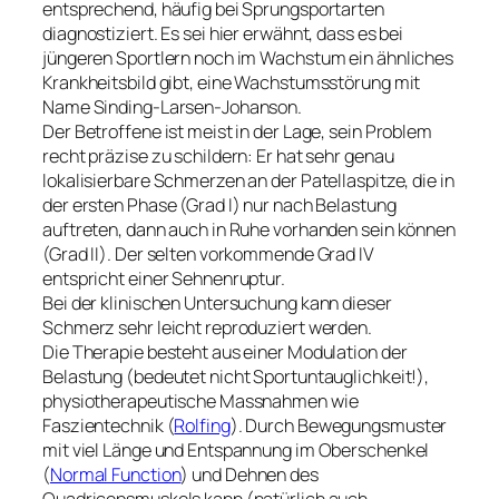
entsprechend, häufig bei Sprungsportarten
diagnostiziert. Es sei hier erwähnt, dass es bei
jüngeren Sportlern noch im Wachstum ein ähnliches
Krankheitsbild gibt, eine Wachstumsstörung mit
Name Sinding-Larsen-Johanson.
Der Betroffene ist meist in der Lage, sein Problem
recht präzise zu schildern: Er hat sehr genau
lokalisierbare Schmerzen an der Patellaspitze, die in
der ersten Phase (Grad I) nur nach Belastung
auftreten, dann auch in Ruhe vorhanden sein können
(Grad II). Der selten vorkommende Grad IV
entspricht einer Sehnenruptur.
Bei der klinischen Untersuchung kann dieser
Schmerz sehr leicht reproduziert werden.
Die Therapie besteht aus einer Modulation der
Belastung (bedeutet nicht Sportuntauglichkeit!),
physiotherapeutische Massnahmen wie
Faszientechnik (
Rolfing
). Durch Bewegungsmuster
mit viel Länge und Entspannung im Oberschenkel
(
Normal Function
) und Dehnen des