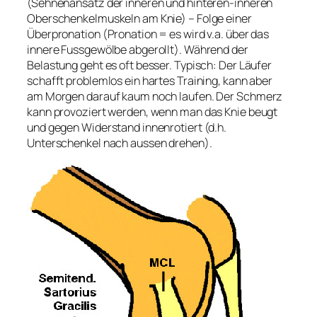
(Sehnenansatz der inneren und hinteren-inneren
Oberschenkelmuskeln am Knie) – Folge einer
Überpronation (Pronation = es wird v.a. über das
innere Fussgewölbe abgerollt). Während der
Belastung geht es oft besser. Typisch: Der Läufer
schafft problemlos ein hartes Training, kann aber
am Morgen darauf kaum noch laufen. Der Schmerz
kann provoziert werden, wenn man das Knie beugt
und gegen Widerstand innenrotiert (d.h.
Unterschenkel nach aussen drehen).