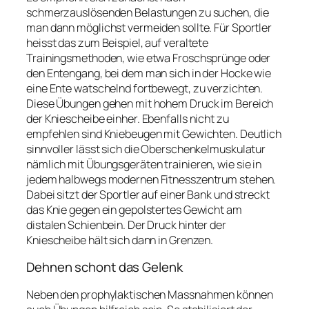
schmerzauslösenden Belastungen zu suchen, die
man dann möglichst vermeiden sollte. Für Sportler
heisst das zum Beispiel, auf veraltete
Trainingsmethoden, wie etwa Froschsprünge oder
den Entengang, bei dem man sich in der Hocke wie
eine Ente watschelnd fortbewegt, zu verzichten.
Diese Übungen gehen mit hohem Druck im Bereich
der Kniescheibe einher. Ebenfalls nicht zu
empfehlen sind Kniebeugen mit Gewichten. Deutlich
sinnvoller lässt sich die Oberschenkelmuskulatur
nämlich mit Übungsgeräten trainieren, wie sie in
jedem halbwegs modernen Fitnesszentrum stehen.
Dabei sitzt der Sportler auf einer Bank und streckt
das Knie gegen ein gepolstertes Gewicht am
distalen Schienbein. Der Druck hinter der
Kniescheibe hält sich dann in Grenzen.
Dehnen schont das Gelenk
Neben den prophylaktischen Massnahmen können