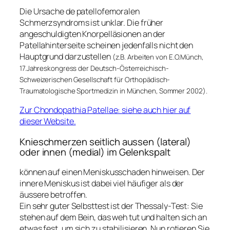
Die Ursache de patellofemoralen
Schmerzsyndroms ist unklar. Die früher
angeschuldigten Knorpelläsionen an der
Patellahinterseite scheinen jedenfalls nicht den
Hauptgrund darzustellen
(
z.B. Arbeiten von E.O.Münch,
17.Jahreskongress der Deutsch-Österreichisch-
Schweizerischen Gesellschaft für Orthopädisch-
Traumatologische Sportmedizin in München, Sommer 2002).
Zur Chondopathia Patellae: siehe auch hier auf
dieser Website.
Knieschmerzen seitlich aussen (lateral)
oder innen (medial) im Gelenkspalt
können auf einen Meniskusschaden hinweisen. Der
innere Meniskus ist dabei viel häufiger als der
äussere betroffen.
Ein sehr guter Selbsttest ist der Thessaly-Test: Sie
stehen auf dem Bein, das weh tut und halten sich an
etwas fest, um sich zu stabilisieren. Nun rotieren Sie