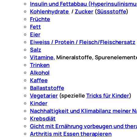
Insulin und Fettabbau (Hyperinsulinismu
Kohlenhydrate
/
Zucker
(
Süssstoffe
)
Früchte
Fett
Eier
Eiweiss / Protein / Fleisch/Fleischersatz
Salz
Vitamine,
Mineralstoffe, Spurenelement
Trinken
Alkohol
Kaffee
Ballaststoffe
Vegetarier
(spezielle
Tricks für Kinder
)
Kinder
Nachhaltigkeit und Klimabilanz meiner 
Krebsdiät
Gicht mit Ernährung vorbeugen und ther
Arthritis mit Essen therapieren