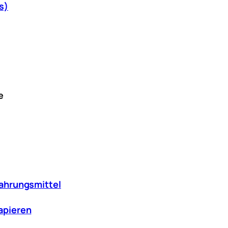
s)
e
Nahrungsmittel
apieren