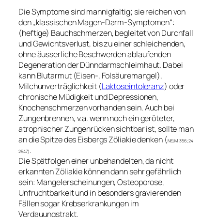
Die Symptome sind mannigfaltig; sie reichen von
den „klassischen Magen-Darm-Symptomen“:
(heftige) Bauchschmerzen, begleitet von Durchfall
und Gewichtsverlust, bis zu einer schleichenden,
ohne äusserliche Beschwerden ablaufenden
Degeneration der Dünndarmschleimhaut. Dabei
kann Blutarmut (Eisen-, Folsäuremangel),
Milchunverträglichkeit (
Laktoseintoleranz
) oder
chronische Müdigkeit und Depressionen,
Knochenschmerzen vorhanden sein. Auch bei
Zungenbrennen, v.a. wenn noch ein geröteter,
atrophischer Zungenrücken sichtbar ist, sollte man
an die Spitze des Eisbergs Zöliakie denken (
NEJM 356;24:
.
2547)
Die Spätfolgen einer unbehandelten, da nicht
erkannten Zöliakie können dann sehr gefährlich
sein: Mangelerscheinungen, Osteoporose,
Unfruchtbarkeit und in besonders gravierenden
Fällen sogar Krebserkrankungen im
Verdauungstrakt.