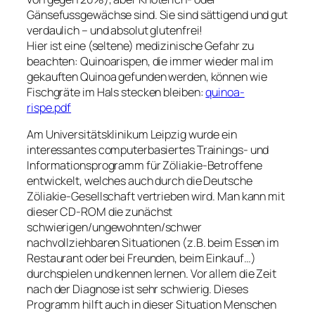
Gänsefussgewächse sind. Sie sind sättigend und gut
verdaulich – und absolut glutenfrei!
Hier ist eine (seltene) medizinische Gefahr zu
beachten: Quinoarispen, die immer wieder mal im
gekauften Quinoa gefunden werden, können wie
Fischgräte im Hals stecken bleiben:
quinoa-
rispe.pdf
Am Universitätsklinikum Leipzig wurde ein
interessantes computerbasiertes Trainings- und
Informationsprogramm für Zöliakie-Betroffene
entwickelt, welches auch durch die Deutsche
Zöliakie-Gesellschaft vertrieben wird. Man kann mit
dieser CD-ROM die zunächst
schwierigen/ungewohnten/schwer
nachvollziehbaren Situationen (z.B. beim Essen im
Restaurant oder bei Freunden, beim Einkauf…)
durchspielen und kennen lernen. Vor allem die Zeit
nach der Diagnose ist sehr schwierig. Dieses
Programm hilft auch in dieser Situation Menschen