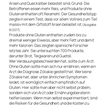
Arsen und Quecksilber belastet sind. Grund: Die
Betroffenen essen mehr Reis, und Produkte ohne
Gluten enthalten oft Reismehl. Der Gesundheitstipp
zeigte in einem Test, dass vor allem Vollreis zum Teil
massiv mit dem Giftstoff Arsen belastet ist
(Ausgabe
.
8/2017)
Produkte ohne Gluten enthalten zudem bis zu
dreimal weniger Eiweiss, aber mehr Fett und damit
mehr Kalorien. Das zeigten spanische Forscher
letztes Jahr. Sie untersuchten 700 Produkte,
darunter Brot, Teigwaren und Guetsli.
Wer Verdauungsbeschwerden hat, sollte zum Arzt.
Ohne Gluten sollte man sich nur ernähren, wenn ein
Arzt die Diagnose Zöliakie gestellt hat. Wer keine
Zöliakie hat, aber unter ähnlichen Symptomen
leidet, ist womöglich einfach empfindlich auf
Gluten. Hier sollte man aber nicht selbst pröbeln,
sondern sich von Arzt oder Ernährungsberaterin
helfen lassen. Wenn man selbst experimentiert, sind
die Risiken für die Gesundheit und die Kosten zu