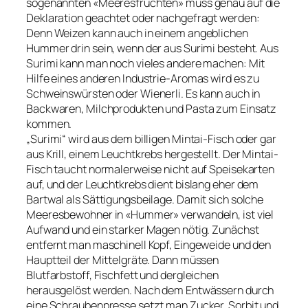
sogenannten «Meeresfrüchten» muss genau auf die
Deklaration geachtet oder nachgefragt werden:
Denn Weizen kann auch in einem angeblichen
Hummer drin sein, wenn der aus Surimi besteht. Aus
Surimi kann man noch vieles andere machen: Mit
Hilfe eines anderen Industrie-Aromas wird es zu
Schweinswürsten oder Wienerli. Es kann auch in
Backwaren, Milchprodukten und Pasta zum Einsatz
kommen.
„Surimi“ wird aus dem billigen Mintai-Fisch oder gar
aus Krill, einem Leuchtkrebs hergestellt. Der Mintai-
Fisch taucht normalerweise nicht auf Speisekarten
auf, und der Leuchtkrebs dient bislang eher dem
Bartwal als Sättigungsbeilage. Damit sich solche
Meeresbewohner in «Hummer» verwandeln, ist viel
Aufwand und ein starker Magen nötig. Zunächst
entfernt man maschinell Kopf, Eingeweide und den
Hauptteil der Mittelgräte. Dann müssen
Blutfarbstoff, Fischfett und dergleichen
herausgelöst werden. Nach dem Entwässern durch
eine Schraubenpresse setzt man Zucker, Sorbit und