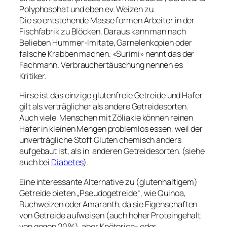
Polyphosphat und eben ev. Weizen zu.
Die so entstehende Masse formen Arbeiter in der
Fischfabrik zu Blöcken. Daraus kann man nach
Belieben Hummer-Imitate, Garnelenkopien oder
falsche Krabben machen. «Surimi» nennt das der
Fachmann. Verbrauchertäuschung nennen es
Kritiker.
Hirse ist das einzige glutenfreie Getreide und Hafer
gilt als verträglicher als andere Getreidesorten.
Auch viele Menschen mit Zöliakie können reinen
Hafer in kleinen Mengen problemlos essen, weil der
unverträgliche Stoff Gluten chemisch anders
aufgebaut ist, als in anderen Getreidesorten. (siehe
auch bei
Diabetes
).
Eine interessante Alternative zu (glutenhaltigem)
Getreide bieten „Pseudogetreide“, wie Quinoa,
Buchweizen oder Amaranth, da sie Eigenschaften
von Getreide aufweisen (auch hoher Proteingehalt
von gegen 20%), aber Knöterich- oder