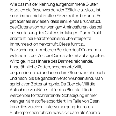
Wie das mit der Nahrung aufgenommene Gluten
letztlich die Beschwerden der Zöliakie auslöst, ist
noch immer nicht in allen Einzelheiten bekannt. Es
gilt aber als erwiesen, dass ein kleines Bruchstück
des Glutens von nur wenigen Aminosäuren, das bei
der Verdauung des Glutens im Magen-Darm-Trakt
entsteht, bei Betroffenen eine übersteigerte
Immunreaktion hervorruft. Diese führt zu
Entzündungen im oberen Bereich des Dünndarms,
welche mit der Zeit die Darmschleimhaut angreifen.
Winzige, in das Innere des Darmes reichende,
fingerähnliche Zotten, sogenannte Villi,
degenerieren bei andauerndem Glutenverzehr nach
und nach, bis sie gänzlich verschwunden sind. Man
spricht von Zottenatrophie. Da über die Villi die
Aufnahme von Nährstoffen ins Blut stattfindet,
werden bei fortschreitender Schädigung immer
weniger Nährstoffe absorbiert. Im Falle von Eisen
kann dies zu einer Unterversorgung der roten
Blutkörperchen führen, was sich dann als Anämie