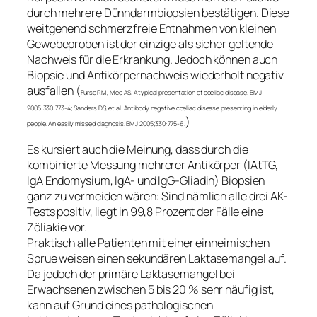
durch mehrere Dünndarmbiopsien bestätigen. Diese
weitgehend schmerzfreie Entnahmen von kleinen
Gewebeproben ist der einzige als sicher geltende
Nachweis für die Erkrankung. Jedoch können auch
Biopsie und Antikörpernachweis wiederholt negativ
ausfallen (
Furse RM, Mee AS. Atypical presentation of coeliac disease. BMJ
2005;330:773-4; Sanders DS, et al. Antibody negative coeliac disease presenting in elderly
)
people. An easily missed diagnosis. BMJ 2005;330:775-6.
Es kursiert auch die Meinung, dass durch die
kombinierte Messung mehrerer Antikörper (IAtTG,
IgA Endomysium, IgA- und IgG-Gliadin) Biopsien
ganz zu vermeiden wären: Sind nämlich alle drei AK-
Tests positiv, liegt in 99,8 Prozent der Fälle eine
Zöliakie vor.
Praktisch alle Patienten mit einer einheimischen
Sprue weisen einen sekundären Laktasemangel auf.
Da jedoch der primäre Laktasemangel bei
Erwachsenen zwischen 5 bis 20 % sehr häufig ist,
kann auf Grund eines pathologischen