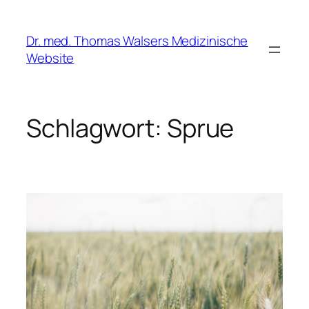
Zum
Inhalt
Dr. med. Thomas Walsers Medizinische
springen
Website
Schlagwort:
Sprue