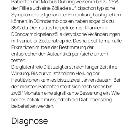
Patienten mit Morbus Duhring weisen in bis zu 25%
der Fälle auch eine Zöliakie auf, obschon typische
Symptome letztgenannter Erkrankung häufig fehlen
können. In Dünndarmbiopsien haben sogar bis zu
85% der Dermatitis herpetiformis- Kranken in
Dünndarmbiopsien zöliakietypische Veränderungen
mit variabler Zottenatrophie. Deshalb sollte man alle
Erkrankten mittels der Bestimmung der
entsprechenden Autoantikörper (siehe unten)
testen.
Die glutenfreie Diät zeigt erst nach langer Zeit ihre
Wirkung: Bis zur vollständigen Heilung der
Hautläsionen kann es bis zu zwei Jahren dauern. Bei
den meisten Patienten stellt sich nach sechs bis
zwölf Monaten eine signifikante Besserung ein. Wie
bei der Zöliakie muss jedoch die Diät lebenslang
beibehalten werden.
Diagnose