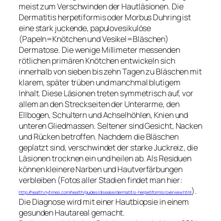
meist zum Verschwinden der Hautläsionen. Die
Dermatitis herpetiformis oder Morbus Duhring ist
eine stark juckende, papulovesikulöse
(Papeln=Knötchen und Vesikel=Bläschen)
Dermatose. Die wenige Millimeter messenden
rötlichen primären Knötchen entwickeln sich
innerhalb von sieben bis zehn Tagen zu Bläschen mit
klarem, später trüben und manchmal blutigem
Inhalt. Diese Läsionen treten symmetrisch auf, vor
allem an den Streckseiten der Unterarme, den
Ellbogen, Schultern und Achselhöhlen, Knien und
unteren Gliedmassen. Seltener sind Gesicht, Nacken
und Rücken betroffen. Nachdem die Bläschen
geplatzt sind, verschwindet der starke Juckreiz, die
Läsionen trocknen ein und heilen ab. Als Residuen
können kleinere Narben und Hautverfärbungen
verbleiben (Fotos aller Stadien findet man hier:
).
http://health.nytimes.com/health/guides/disease/dermatitis-herpetiformis/overview.html
Die Diagnose wird mit einer Hautbiopsie in einem
gesunden Hautareal gemacht.