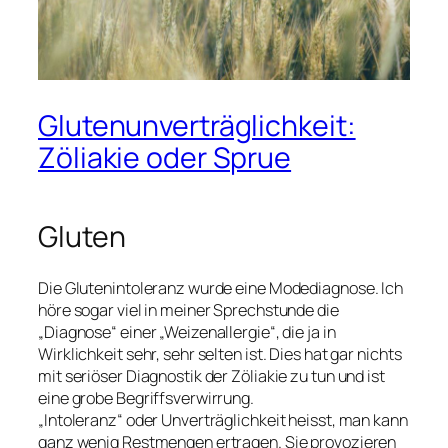
Glutenunverträglichkeit:
Zöliakie oder Sprue
Gluten
Die Glutenintoleranz wurde eine Modediagnose. Ich
höre sogar viel in meiner Sprechstunde die
„Diagnose“ einer „Weizenallergie“, die ja in
Wirklichkeit sehr, sehr selten ist. Dies hat gar nichts
mit seriöser Diagnostik der Zöliakie zu tun und ist
eine grobe Begriffsverwirrung.
„Intoleranz“ oder Unverträglichkeit heisst, man kann
ganz wenig Restmengen ertragen. Sie provozieren