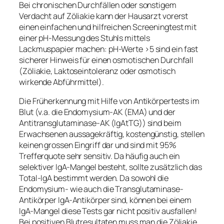
Bei chronischen Durchfällen oder sonstigem
Verdacht auf Zöliakie kann der Hausarzt vorerst
einen einfachen und hilfreichen Screeningtest mit
einer pH-Messung des Stuhls mittels
Lackmuspapier machen: pH-Werte >5 sind ein fast
sicherer Hinweis für einen osmotischen Durchfall
(Zöliakie, Laktoseintoleranz oder osmotisch
wirkende Abführmittel).
Die Früherkennung mit Hilfe von Antikörpertests im
Blut (v.a. die Endomysium-AK (EMA) und der
Antitransglutaminase-AK (IgAtTG)) sind beim
Erwachsenen aussagekräftig, kostengünstig, stellen
keinen grossen Eingriff dar und sind mit 95%
Trefferquote sehr sensitiv. Da häufig auch ein
selektiver IgA-Mangel besteht, sollte zusätzlich das
Total-IgA bestimmt werden. Da sowohl die
Endomysium- wie auch die Transglutaminase-
Antikörper IgA-Antikörper sind, können bei einem
IgA-Mangel diese Tests gar nicht positiv ausfallen!
Bei positiven Blutresultaten muss man die Zöliakie