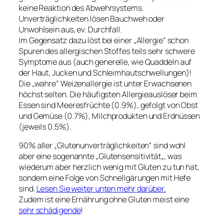
keine Reaktion des Abwehrsystems.
Unverträglichkeiten lösen Bauchweh oder
Unwohlsein aus, ev. Durchfall.
Im Gegensatz dazu löst bei einer „Allergie“ schon
Spuren des allergischen Stoffes teils sehr schwere
Symptome aus (auch generelle, wie Quaddeln auf
der Haut, Jucken und Schleimhautschwellungen)!
Die „wahre“ Weizenallergie ist unter Erwachsenen
höchst selten. Die häufigsten Allergieauslöser beim
Essen sind Meeresfrüchte (0.9%), gefolgt von Obst
und Gemüse (0.7%), Milchprodukten und Erdnüssen
(jeweils 0.5%).
90% aller „Glutenunverträglichkeiten“ sind wohl
aber eine sogenannte „
Glutensensitivität
„, was
wiederum aber herzlich wenig mit Gluten zu tun hat,
sondern eine Folge von Schnellgärungen mit Hefe
sind.
Lesen Sie weiter unten mehr darüber.
Zudem ist eine Ernährung ohne Gluten meist eine
sehr schädigende
!