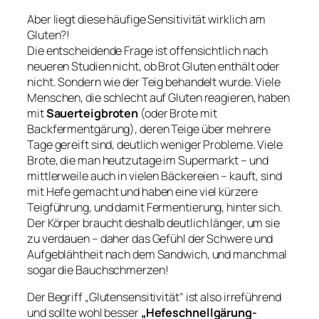
Aber liegt diese häufige Sensitivität wirklich am
Gluten?!
Die entscheidende Frage ist offensichtlich nach
neueren Studien nicht, ob Brot Gluten enthält oder
nicht. Sondern wie der Teig behandelt wurde. Viele
Menschen, die schlecht auf Gluten reagieren, haben
mit
Sauerteigbroten
(oder Brote mit
Backfermentgärung), deren Teige über mehrere
Tage gereift sind, deutlich weniger Probleme. Viele
Brote, die man heutzutage im Supermarkt – und
mittlerweile auch in vielen Bäckereien – kauft, sind
mit Hefe gemacht und haben eine viel kürzere
Teigführung, und damit Fermentierung, hinter sich.
Der Körper braucht deshalb deutlich länger, um sie
zu verdauen – daher das Gefühl der Schwere und
Aufgeblähtheit nach dem Sandwich, und manchmal
sogar die Bauchschmerzen!
Der Begriff „Glutensensitivität“ ist also irreführend
und sollte wohl besser
„Hefeschnellgärung-