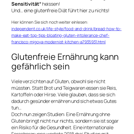
Sensitivität“
heissen!
Und… eine glutenfreie Diät führt hier zu nichts!
Hier können Sie sich noch weiter einlesen:
independent.co.uk/life-style/food-and-drink/bread-how-to-
make-eat-top-tips-bloating-gluten-intolerance-chef-
francisco-migoya-modernist-kitchen-a7935931.html
Glutenfreie Ernährung kann
gefährlich sein
Viele verzichten auf Gluten, obwohl sie nicht
müssten. Statt Brot und Teigwaren essen sie Reis,
Kartoffeln oder Hirse. Viele glauben, dass sie sich
dadurch gesünder ernähren und sich etwas Gutes
tun…
Doch nun zeigen Studien: Eine Ernährung ohne
Gluten bringt nicht nur nichts, sondern sie ist sogar
ein Risiko für die Gesundheit. Eine internationale