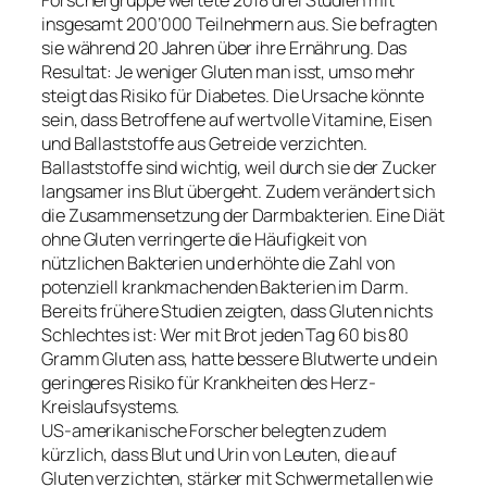
Forschergruppe wertete 2018 drei Studien mit
insgesamt 200’000 Teilnehmern aus. Sie befragten
sie während 20 Jahren über ihre Ernährung. Das
Resultat: Je weniger Gluten man isst, umso mehr
steigt das Risiko für Diabetes. Die Ursache könnte
sein, dass Betroffene auf wertvolle Vitamine, Eisen
und Ballaststoffe aus Getreide verzichten.
Ballaststoffe sind wichtig, weil durch sie der Zucker
langsamer ins Blut übergeht. Zudem verändert sich
die Zusammensetzung der Darmbakterien. Eine Diät
ohne Gluten verringerte die Häufigkeit von
nützlichen Bakterien und erhöhte die Zahl von
potenziell krankmachenden Bakterien im Darm.
Bereits frühere Studien zeigten, dass Gluten nichts
Schlechtes ist: Wer mit Brot jeden Tag 60 bis 80
Gramm Gluten ass, hatte bessere Blutwerte und ein
geringeres Risiko für Krankheiten des Herz-
Kreislaufsystems.
US-amerikanische Forscher belegten zudem
kürzlich, dass Blut und Urin von Leuten, die auf
Gluten verzichten, stärker mit Schwermetallen wie