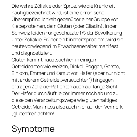
Die wahre Zöliakie oder Sprue, wie die Krankheit
häufig bezeichnet wird, ist eine chronische
Überempfindlichkeit gegenüber einer Gruppe von
Klebeproteinen, dem Gluten (oder Gliadin). In der
Schweiz leiden nur geschätzte 1% der Bevölkerung
unter Zöliakie. Früher ein Kindheitsproblem, wird sie
heute vorwiegend im Erwachsenenalter manifest
und diagnostiziert.
Gluten kommt hauptsächlich in einigen
Getreidearten wie Weizen, Dinkel, Roggen, Gerste,
Einkorn, Emmer und Kamut vor. Hafer (aber nur nicht
mit anderem Getreide „verseuchter“) hingegen
ertragen Zöliakie-Patienten auch auf lange Sicht!
Der Hafer durchläuft leider immer noch ab und zu
dieselben Verarbeitungswege wie glutenhaltiges
Getreide. Man muss also auch hier auf den Vermerk
„glutenfrei“ achten!
Symptome