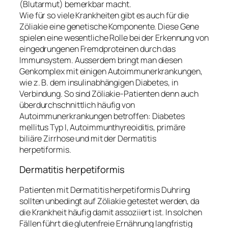
(Blutarmut) bemerkbar macht.
Wie für so viele Krankheiten gibt es auch für die
Zöliakie eine genetische Komponente. Diese Gene
spielen eine wesentliche Rolle bei der Erkennung von
eingedrungenen Fremdproteinen durch das
Immunsystem. Ausserdem bringt man diesen
Genkomplex mit einigen Autoimmunerkrankungen,
wie z. B. dem insulinabhängigen Diabetes, in
Verbindung. So sind Zöliakie-Patienten denn auch
überdurchschnittlich häufig von
Autoimmunerkrankungen betroffen: Diabetes
mellitus Typ I, Autoimmunthyreoiditis, primäre
biliäre Zirrhose und mit der Dermatitis
herpetiformis.
Dermatitis herpetiformis
Patienten mit Dermatitis herpetiformis Duhring
sollten unbedingt auf Zöliakie getestet werden, da
die Krankheit häufig damit assoziiert ist. In solchen
Fällen führt die glutenfreie Ernährung langfristig