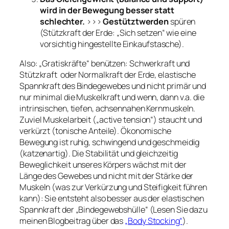
wird in der Bewegung besser statt
schlechter.
>>>
Gestütztwerden
spüren
(Stützkraft der Erde: „Sich setzen“ wie eine
vorsichtig hingestellte Einkaufstasche).
Also: „Gratiskräfte“ benützen: Schwerkraft und
Stützkraft oder Normalkraft der Erde, elastische
Spannkraft des Bindegewebes und nicht primär und
nur minimal die Muskelkraft und wenn, dann v.a. die
intrinsischen, tiefen, achsennahen Kernmuskeln.
Zuviel Muskelarbeit („active tension“) staucht und
verkürzt (tonische Anteile). Ökonomische
Bewegung ist ruhig, schwingend und geschmeidig
(katzenartig). Die Stabilität und gleichzeitig
Beweglichkeit unseres Körpers wächst mit der
Länge des Gewebes und nicht mit der Stärke der
Muskeln (was zur Verkürzung und Steifigkeit führen
kann): Sie entsteht also besser aus der elastischen
Spannkraft der „Bindegewebshülle“ (Lesen Sie dazu
meinen Blogbeitrag über das
„Body Stocking“
).