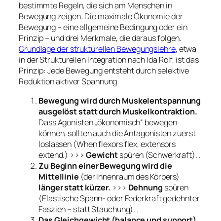
bestimmte Regeln, die sich am Menschen in
Bewegung zeigen: Die maximale Ökonomie der
Bewegung – eine allgemeine Bedingung oder ein
Prinzip – und drei Merkmale, die daraus folgen.
Grundlage der strukturellen Bewegungslehre
, etwa
in der Strukturellen Integration nach Ida Rolf, ist das
Prinzip: Jede Bewegung entsteht durch selektive
Reduktion aktiver Spannung.
Bewegung wird durch Muskelentspannung
ausgelöst statt durch Muskelkontraktion.
Dass Agonisten „ökonomisch“ bewegen
können, sollten auch die Antagonisten zuerst
loslassen (
When flexors flex, extensors
extend.
) >>>
Gewicht
spüren (Schwerkraft). .
Zu Beginn einer Bewegung wird die
Mittellinie
(der Innenraum des Körpers)
länger statt kürzer.
>>>
Dehnung
spüren
(Elastische Spann- oder Federkraft gedehnter
Faszien – statt Stauchung). .
Das Gleichgewicht (balance und support)