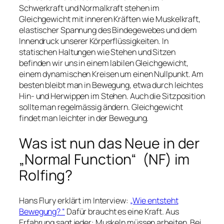
Schwerkraft und Normalkraft stehen im
Gleichgewicht mit inneren Kräften wie Muskelkraft,
elastischer Spannung des Bindegewebes und dem
Innendruck unserer Körperflüssigkeiten. In
statischen Haltungen wie Stehen und Sitzen
befinden wir uns in einem labilen Gleichgewicht,
einem dynamischen Kreisen um einen Nullpunkt. Am
besten bleibt man in Bewegung, etwa durch leichtes
Hin- und Herwippen im Stehen. Auch die Sitzposition
sollte man regelmässig ändern. Gleichgewicht
findet man leichter in der Bewegung.
Was ist nun das Neue in der
„Normal Function“ (NF) im
Rolfing?
Hans Flury erklärt im Interview:
„Wie entsteht
Bewegung? “
Dafür braucht es eine Kraft. Aus
Erfahrung sagt jeder: Muskeln müssen arbeiten. Bei