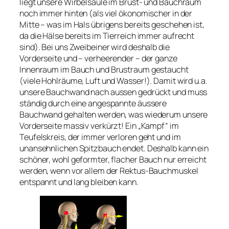
liegt unsere Wirbelsäule im Brust- und Bauchraum
noch immer hinten (als viel ökonomischer in der
Mitte – was im Hals übrigens bereits geschehen ist,
da die Hälse bereits im Tierreich immer aufrecht
sind). Bei uns Zweibeiner wird deshalb die
Vorderseite und – verheerender – der ganze
Innenraum im Bauch und Brustraum gestaucht
(viele Hohlräume, Luft und Wasser!). Damit wird u.a.
unsere Bauchwand nach aussen gedrückt und muss
ständig durch eine angespannte äussere
Bauchwand gehalten werden, was wiederum unsere
Vorderseite massiv verkürzt! Ein „Kampf“ im
Teufelskreis, der immer verloren geht und im
unansehnlichen Spitzbauch endet. Deshalb kann ein
schöner, wohl geformter, flacher Bauch nur erreicht
werden, wenn vor allem der Rektus-Bauchmuskel
entspannt und lang bleiben kann.