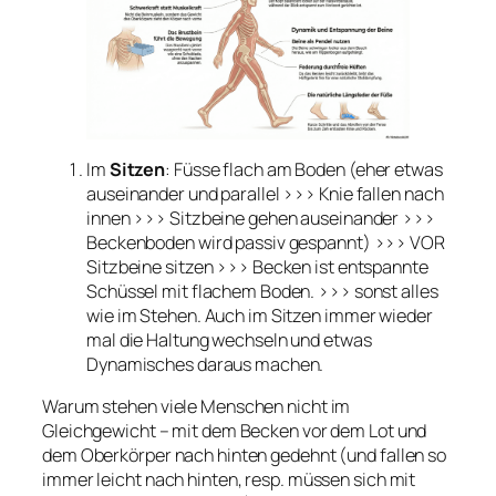
Im
Sitzen
: Füsse flach am Boden (eher etwas
auseinander und parallel >>> Knie fallen nach
innen >>> Sitzbeine gehen auseinander >>>
Beckenboden wird passiv gespannt) >>> VOR
Sitzbeine sitzen >>> Becken ist entspannte
Schüssel mit flachem Boden. >>> sonst alles
wie im Stehen. Auch im Sitzen immer wieder
mal die Haltung wechseln und etwas
Dynamisches daraus machen.
Warum stehen viele Menschen nicht im
Gleichgewicht – mit dem Becken vor dem Lot und
dem Oberkörper nach hinten gedehnt (und fallen so
immer leicht nach hinten, resp. müssen sich mit