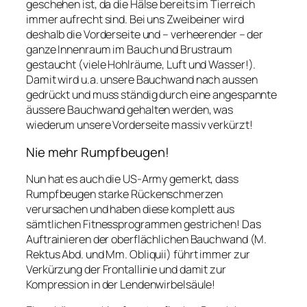
geschehen ist, da die Hälse bereits im Tierreich
immer aufrecht sind. Bei uns Zweibeiner wird
deshalb die Vorderseite und – verheerender – der
ganze Innenraum im Bauch und Brustraum
gestaucht (viele Hohlräume, Luft und Wasser!).
Damit wird u.a. unsere Bauchwand nach aussen
gedrückt und muss ständig durch eine angespannte
äussere Bauchwand gehalten werden, was
wiederum unsere Vorderseite massiv verkürzt!
Nie mehr Rumpfbeugen!
Nun hat es auch die US-Army gemerkt, dass
Rumpfbeugen starke Rückenschmerzen
verursachen und haben diese komplett aus
sämtlichen Fitnessprogrammen gestrichen! Das
Auftrainieren der oberflächlichen Bauchwand (M.
Rektus Abd. und Mm. Obliquii) führt immer zur
Verkürzung der Frontallinie und damit zur
Kompression in der Lendenwirbelsäule!