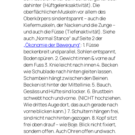
dahinter (Hüftgelenksaktivität). Die
oberflächlichen Muskeln vor allem des
Oberkörpers sind entspannt – auch die
Kiefermuskeln, der Nacken und die Zunge –
und auch die Füsse (Tiefenaktivität). Siehe
auch „Normal Stance“ auf Seite 2 der
„Ökonomie der Bewegung“
: 1. Füsse
beckenbreit und parallel, Sohlen entspannt,
Boden spüren. 2. Gewicht innen & vorne auf
dem Fuss 3. Knie leicht nach innen 4. Becken
wie Schublade nach hinten gleiten lassen.
Schambein hängt zwischen den Beinen.
Becken ist hinter der Mittellinie. 5. Bauch,
Gesäss und Hüfte sind locker. 6. Brustbein
schwebt hoch und vorne. (NICHT hochziehen.
Wie drittes Auge dort, das auch gerade nach
vorne blicken kann.) 7. Schultern hängen frei,
sind nicht nach hinten gezogen. 8. Kopf sitzt
frei oben drauf – wie Boje. Blick nicht fixiert,
sondern offen. Auch Ohren offen und wach.