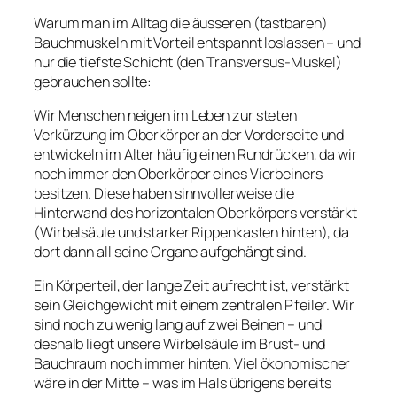
Warum man im Alltag die äusseren (tastbaren)
Bauchmuskeln mit Vorteil entspannt loslassen – und
nur die tiefste Schicht (den Transversus-Muskel)
gebrauchen sollte:
Wir Menschen neigen im Leben zur steten
Verkürzung im Oberkörper an der Vorderseite und
entwickeln im Alter häufig einen Rundrücken, da wir
noch immer den Oberkörper eines Vierbeiners
besitzen. Diese haben sinnvollerweise die
Hinterwand des horizontalen Oberkörpers verstärkt
(Wirbelsäule und starker Rippenkasten hinten), da
dort dann all seine Organe aufgehängt sind.
Ein Körperteil, der lange Zeit aufrecht ist, verstärkt
sein Gleichgewicht mit einem zentralen Pfeiler. Wir
sind noch zu wenig lang auf zwei Beinen – und
deshalb liegt unsere Wirbelsäule im Brust- und
Bauchraum noch immer hinten. Viel ökonomischer
wäre in der Mitte – was im Hals übrigens bereits