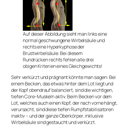
Auf dieser Abbildung sieht man links eine
normal geschwungene Wirbelsäule und
rechts eine Hyperkyphose der
Brustwirbelsäule. Bei diesem
Rundrücken rechts fehlen alle drei
obigen Kriterien eines Gleichgewichts!
Sehr verkürzt und prägnant könnte man sagen: Bei
einem Becken, das etwas hinter dem Lot liegt und
der Kopf obendrauf balanciert, sind die wichtigen,
tiefen Core-Muskeln aktiv. Beim Becken vor dem
Lot, welches auch einen Kopf, der nach vorne hängt,
verursacht, sind diese tiefen Rumpfstabilisatoren
inaktiv – und der ganze Oberkörper, inklusive
Wirbelsäule sind gestaucht und verkürzt.