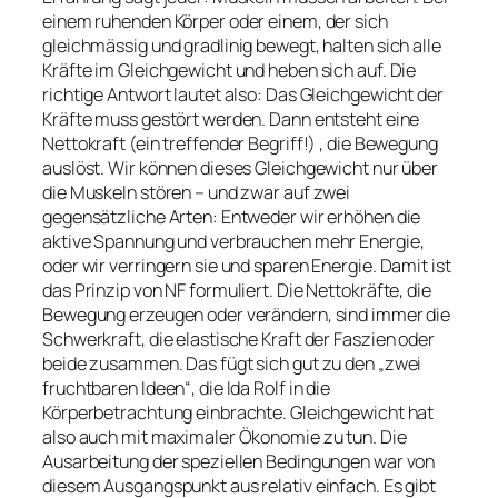
einem ruhenden Körper oder einem, der sich
gleichmässig und gradlinig bewegt, halten sich alle
Kräfte im Gleichgewicht und heben sich auf. Die
richtige Antwort lautet also: Das Gleichgewicht der
Kräfte muss gestört werden. Dann entsteht eine
Nettokraft (ein treffender Begriff!) , die Bewegung
auslöst. Wir können dieses Gleichgewicht nur über
die Muskeln stören – und zwar auf zwei
gegensätzliche Arten: Entweder wir erhöhen die
aktive Spannung und verbrauchen mehr Energie,
oder wir verringern sie und sparen Energie. Damit ist
das Prinzip von NF formuliert. Die Nettokräfte, die
Bewegung erzeugen oder verändern, sind immer die
Schwerkraft, die elastische Kraft der Faszien oder
beide zusammen. Das fügt sich gut zu den „zwei
fruchtbaren Ideen“, die Ida Rolf in die
Körperbetrachtung einbrachte. Gleichgewicht hat
also auch mit maximaler Ökonomie zu tun. Die
Ausarbeitung der speziellen Bedingungen war von
diesem Ausgangspunkt aus relativ einfach. Es gibt