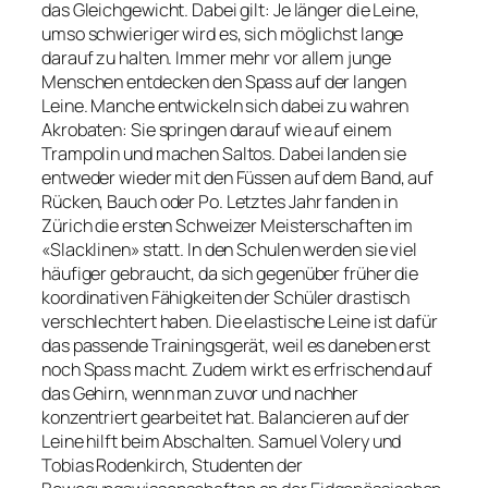
das Gleichgewicht. Dabei gilt: Je länger die Leine,
umso schwieriger wird es, sich möglichst lange
darauf zu halten. Immer mehr vor allem junge
Menschen entdecken den Spass auf der langen
Leine. Manche entwickeln sich dabei zu wahren
Akrobaten: Sie springen darauf wie auf einem
Trampolin und machen Saltos. Dabei landen sie
entweder wieder mit den Füssen auf dem Band, auf
Rücken, Bauch oder Po. Letztes Jahr fanden in
Zürich die ersten Schweizer Meisterschaften im
«Slacklinen» statt. In den Schulen werden sie viel
häufiger gebraucht, da sich gegenüber früher die
koordinativen Fähigkeiten der Schüler drastisch
verschlechtert haben. Die elastische Leine ist dafür
das passende Trainingsgerät, weil es daneben erst
noch Spass macht. Zudem wirkt es erfrischend auf
das Gehirn, wenn man zuvor und nachher
konzentriert gearbeitet hat. Balancieren auf der
Leine hilft beim Abschalten. Samuel Volery und
Tobias Rodenkirch, Studenten der