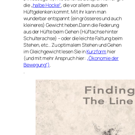
die „
halbe Hocke“
, die vor allem aus den
Hüftgelenken kommt. Mit ihr kann man
wunderbar entspannt (ein grösseres und auch
kleineres) Gewicht heben.Dann die Federung
aus der Hüfte beim Gehen (Hüftachse hinter
Schulterachse) – oder die leichte Faltung beim
Stehen, etc.. Zu optimalem Stehen und Gehen
im Gleichgewicht lesen Sie in
Kurzform
hier
(und mit mehr Anspruch hier:
„Ökonomie der
Bewegung“)
.
.