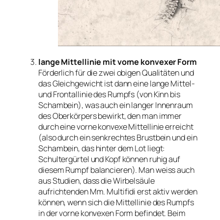
lange Mittellinie mit vorne konvexer Form
Förderlich für die zwei obigen Qualitäten und
das Gleichgewicht ist dann eine lange Mittel-
und Frontallinie des Rumpfs (von Kinn bis
Schambein), was auch ein langer Innenraum
des Oberkörpers bewirkt, den man immer
durch eine vorne konvexe Mittellinie erreicht
(also durch ein senkrechtes Brustbein und ein
Schambein, das hinter dem Lot liegt:
Schultergürtel und Kopf können ruhig auf
diesem Rumpf balancieren). Man weiss auch
aus Studien, dass die Wirbelsäule
aufrichtenden Mm. Multifidi erst aktiv werden
können, wenn sich die Mittellinie des Rumpfs
in der vorne konvexen Form befindet. Beim