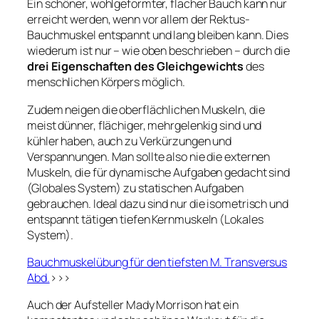
Ein schöner, wohlgeformter, flacher Bauch kann nur
erreicht werden, wenn vor allem der Rektus-
Bauchmuskel entspannt und lang bleiben kann. Dies
wiederum ist nur – wie oben beschrieben – durch die
drei Eigenschaften des Gleichgewichts
des
menschlichen Körpers möglich.
Zudem neigen die oberflächlichen Muskeln, die
meist dünner, flächiger, mehrgelenkig sind und
kühler haben, auch zu Verkürzungen und
Verspannungen. Man sollte also nie die externen
Muskeln, die für dynamische Aufgaben gedacht sind
(Globales System) zu statischen Aufgaben
gebrauchen. Ideal dazu sind nur die isometrisch und
entspannt tätigen tiefen Kernmuskeln (Lokales
System).
Bauchmuskelübung für den tiefsten M. Transversus
Abd.
>>>
Auch der Aufsteller Mady Morrison hat ein