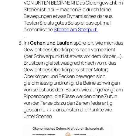
VON UNTEN BEGINNEN! Das Gleichgewicht im
Stehen ist labil – machen Sie durch feine
Bewegungen etwas Dynamisches daraus.
Testen Sie als gutes Beispiel das optimal
ökonomische
Stehen am Stehpult.
.
Im
Gehen und Laufen
spüre ich, wie mich das
Gewicht des Oberkörpers nach vorne zieht
(der Schwerpunkt ist etwas vor dem Körper,…).
Brustbein gleitet waagrecht nach vorn; das
Gewicht des Oberkörpers ist der Motor;
Oberkörper und Becken bewegen sich
gleichmässig und ruhig; die Beine schwingen
von selbst aus dem Bauch, wie aufgehängt am
Rippenbogen; die Füsse werden ohne Zutun
von der Ferse bis zu den Zehen federartig
gespannt. >>> ansonsten alle Punkte wie
unter Stehen