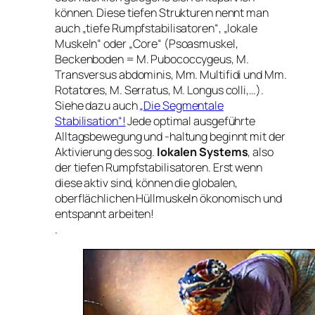
können. Diese tiefen Strukturen nennt man
auch „tiefe Rumpfstabilisatoren“, „lokale
Muskeln“ oder „Core“ (Psoasmuskel,
Beckenboden = M. Pubococcygeus, M.
Transversus abdominis, Mm. Multifidi und Mm.
Rotatores, M. Serratus, M. Longus colli,…).
Siehe dazu auch
„Die Segmentale
Stabilisation“!
Jede optimal ausgeführte
Alltagsbewegung und -haltung beginnt mit der
Aktivierung des sog.
lokalen Systems
, also
der tiefen Rumpfstabilisatoren. Erst wenn
diese aktiv sind, können die globalen,
oberflächlichen Hüllmuskeln ökonomisch und
entspannt arbeiten!
.