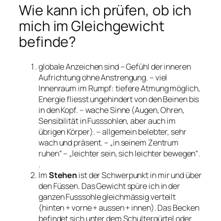
Wie kann ich prüfen, ob ich
mich im Gleichgewicht
befinde?
globale Anzeichen sind – Gefühl der inneren
Aufrichtung ohne Anstrengung. – viel
Innenraum im Rumpf: tiefere Atmung möglich,
Energie fliesst ungehindert von den Beinen bis
in den Kopf. – wache Sinne (Augen, Ohren,
Sensibilität in Fusssohlen, aber auch im
übrigen Körper). – allgemein belebter, sehr
wach und präsent. – „in seinem Zentrum
ruhen“ – „leichter sein, sich leichter bewegen“.
.
Im
Stehen
ist der Schwerpunkt in mir und über
den Füssen. Das Gewicht spüre ich in der
ganzen Fusssohle gleichmässig verteilt
(hinten + vorne + aussen + innen). Das Becken
befindet sich unter dem Schultergürtel oder