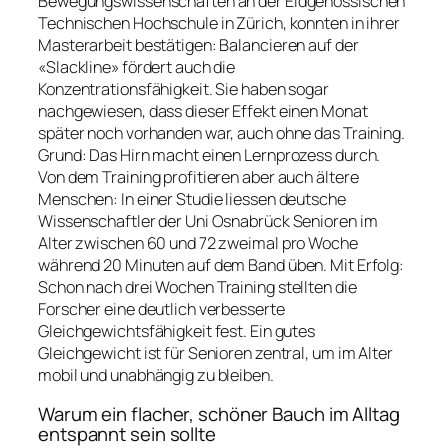
Bewegungswissenschaften an der Eidgenössischen
Technischen Hochschule in Zürich, konnten in ihrer
Masterarbeit bestätigen: Balancieren auf der
«Slackline» fördert auch die
Konzentrationsfähigkeit. Sie haben sogar
nachgewiesen, dass dieser Effekt einen Monat
später noch vorhanden war, auch ohne das Training.
Grund: Das Hirn macht einen Lernprozess durch.
Von dem Training profitieren aber auch ältere
Menschen: In einer Studie liessen deutsche
Wissenschaftler der Uni Osnabrück Senioren im
Alter zwischen 60 und 72 zweimal pro Woche
während 20 Minuten auf dem Band üben. Mit Erfolg:
Schon nach drei Wochen Training stellten die
Forscher eine deutlich verbesserte
Gleichgewichtsfähigkeit fest. Ein gutes
Gleichgewicht ist für Senioren zentral, um im Alter
mobil und unabhängig zu bleiben.
Warum ein flacher, schöner Bauch im Alltag
entspannt sein sollte