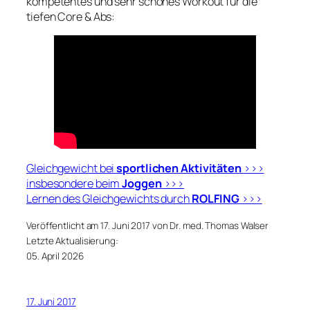
kompetentes und sehr schönes Workout für die
tiefen Core & Abs:
Gleichgewicht bei
sportlichen Aktivitäten
>>>
insbesondere beim
Joggen
>>>
Lernen des Gleichgewichts durch
ROLFING
>>>
Veröffentlicht am 17. Juni 2017 von Dr. med. Thomas Walser
Letzte Aktualisierung:
05. April 2026
17. Juni 2017