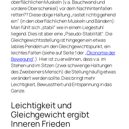
oberflächlichen Muskeln (v.a. Bauchwand und
vordere Oberschenkel) vor dem Nachhintenfallen
retten?? Diese obige Haltung „rastet richtig gehend
ein“ (in den oberflächlichen Muskeln und Bändern):
Man fühlt sich „stabil“ wie in einem Liegestuhl
liegend. Dies ist aber eine „Pseudo-Stabilität“. Die
Gleichgewichtsstellung ist hingegen ein etwas
labiles Pendeln um den Gleichgewichtspunkt, ein
leichtes Falten (siehe auf Seite 1 der
„Ökonomie der
Bewegung“
.). Hier ist zu erwähnen, dass v.a. im
Stehen und im Sitzen (zwei schwierige Haltungen
des Zweibeiners Mensch) die Stellung häufig etwas
verändert werden sollte. Dies bringt mehr
Leichtigkeit, Bewusstheit und Entspannung in das
Ganze.
Leichtigkeit und
Gleichgewicht ergibt
Inneren Frieden