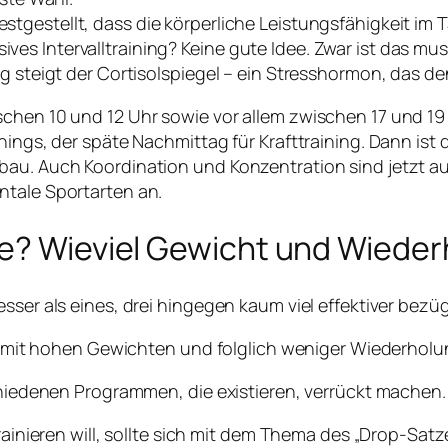
stgestellt, dass die körperliche Leistungsfähigkeit im
ves Intervalltraining? Keine gute Idee. Zwar ist das
ig steigt der Cortisolspiegel – ein Stresshormon, das d
chen 10 und 12 Uhr sowie vor allem zwischen 17 und 19 
nings, der späte Nachmittag für Krafttraining. Dann ist
bau. Auch Koordination und Konzentration sind jetzt au
ntale Sportarten an.
he? Wieviel Gewicht und Wiede
esser als eines, drei hingegen kaum viel effektiver bez
ser mit hohen Gewichten und folglich weniger Wiederholu
hiedenen Programmen, die existieren, verrückt machen. Kr
rainieren will, sollte sich mit dem Thema des
„Drop-Satz