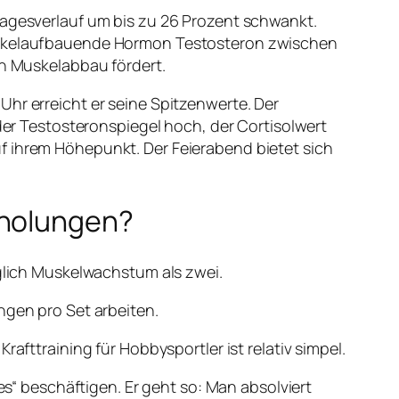
 Tagesverlauf um bis zu 26 Prozent schwankt.
 muskelaufbauende Hormon Testosteron zwischen
en Muskelabbau fördert.
Uhr erreicht er seine Spitzenwerte. Der
 der Testosteronspiegel hoch, der Cortisolwert
f ihrem Höhepunkt. Der Feierabend bietet sich
rholungen?
üglich Muskelwachstum als zwei.
ngen pro Set arbeiten.
afttraining für Hobbysportler ist relativ simpel.
es“
beschäftigen. Er geht so: Man absolviert