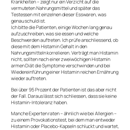
Krankheiten – zeigt nur ein Verzicht auf die
vermuteten Nahrungsmittel und später das
Testessen mit einzelnen dieser Esswaren, was
genau schuld ist.
Ich bitte die Patienten, einige Wochen lang genau
aufzuschreiben, was sie essen und welche
Beschwerden auftreten. Ich prüfe anschliessend, ob
diese mit dem Histamin Gehalt in den
Nahrungsmitteln korrelieren. Verträgt man Histamin
nicht, sollten nach einer zweiwöchigen Histamin
armen Diät die Symptome verschwinden und bei
Wiedereinführung einer Histamin reichen Ernährung
wieder auftreten.
Bei über 95 Prozent der Patienten ist das aber nicht
der Fall. Daraus lässt sich schliessen, dass sie keine
Histamin-Intoleranz haben.
Manche Experten raten – ähnlich wie bei Allergien –
zu einem Provokationstest, bei dem man entweder
Histamin oder Placebo-Kapseln schluckt und wartet,