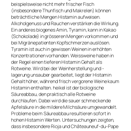
beispielsweise nicht mehr frischer Fisch
(insbesondere Thunfisch und Makrelen) können
beträchtliche Mengen Histamin aufweisen.
Alkoholgenuss und Rauchen verstärken die Wirkung.
Ein anderes biogenes Amin, Tyramin, kann in Kakao
(Schokolade) in grösseren Mengen vorkommen und
bei Migränepatienten Kopfschmerzen auslösen.
Tyramin ist auch in gewissen Weinen in erhöhten
Konzentrationen vorhanden. Weissweine haben in
der Regel einen tieferen Histamin Gehalt als
Rotweine. Wird bei der Weinherstellung und -
lagerung unsauber gearbeitet, liegt der Histamin
Gehalt höher, während frisch vergorene Weine kaum
Histamin enthalten. heikel ist der biologische
Säureabbau, den praktisch alle Rotweine
durchlaufen. Dabei wird die sauer schmeckende
Apfelsäure in die mildere Milchsäure umgewandelt.
Probleme beim Säureabbau resultieren sofort in
hohen Histamin Werten. Untersuchungen zeigten,
dass insbesondere Rioja und Châteauneuf-du-Pape