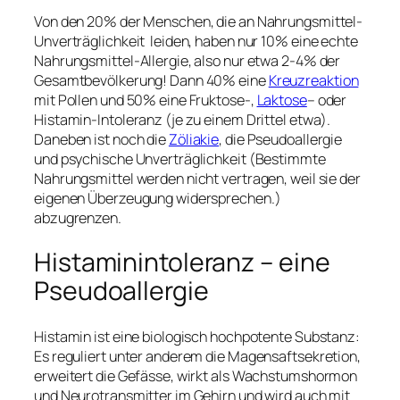
Von den 20% der Menschen, die an Nahrungsmittel-
Unverträglichkeit leiden, haben nur 10% eine echte
Nahrungsmittel-Allergie, also nur etwa 2-4% der
Gesamtbevölkerung! Dann 40% eine
Kreuzreaktion
mit Pollen und 50% eine Fruktose-,
Laktose
– oder
Histamin-Intoleranz (je zu einem Drittel etwa).
Daneben ist noch die
Zöliakie
, die Pseudoallergie
und psychische Unverträglichkeit (Bestimmte
Nahrungsmittel werden nicht vertragen, weil sie der
eigenen Überzeugung widersprechen.)
abzugrenzen.
Histaminintoleranz – eine
Pseudoallergie
Histamin ist eine biologisch hochpotente Substanz:
Es reguliert unter anderem die Magensaftsekretion,
erweitert die Gefässe, wirkt als Wachstumshormon
und Neurotransmitter im Gehirn und wird auch mit