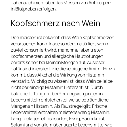
daher auch nicht über das Messen von Antikörpern
in Blutproben erfolgen.
Kopfschmerz nach Wein
Den meisten ist bekannt, dass Wein Kopfschmerzen
verursachen kann. Insbesondere natürlich, wenn
zuviel konsumiert wird. manchmal aber treten
Kopfschmerzen und allergische Hautrötungen
bereits schon bei kleinen Mengen auf. Auslöser
dafür sind in erster Linie diese biogene Amine. Hinzu
kommt, dass Alkohol die Wirkung von Histamin
verstärkt. Wichtig zu wissen ist, dass Wein beileibe
nicht der einzige Histamin Lieferant ist. Durch
bakterielle Tätigkeit bei Reifungsvorgängen in
Lebensmitteln entstehen teilweise beträchtliche
Mengen an Histamin. Als Faustregel gilt: Frische
Lebensmittel enthalten meistens wenig Histamin.
Lange gelagerte Käsesorten, Essig, Sauerkraut,
Salami und vor allem überlagerte Lebensmittel wie