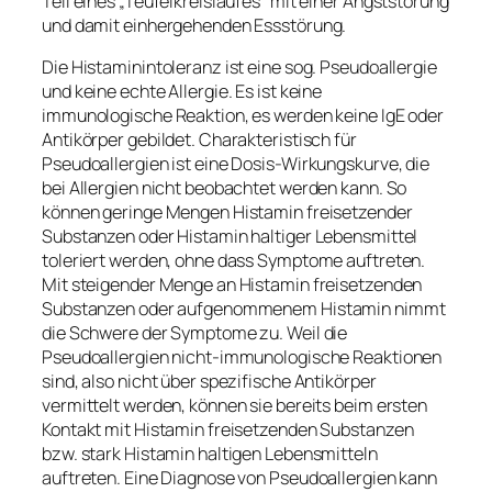
Teil eines „Teufelkreislaufes“ mit einer Angststörung
und damit einhergehenden Essstörung.
Die Histaminintoleranz ist eine sog. Pseudoallergie
und keine echte Allergie. Es ist keine
immunologische Reaktion, es werden keine IgE oder
Antikörper gebildet. Charakteristisch für
Pseudoallergien ist eine Dosis-Wirkungskurve, die
bei Allergien nicht beobachtet werden kann. So
können geringe Mengen Histamin freisetzender
Substanzen oder Histamin haltiger Lebensmittel
toleriert werden, ohne dass Symptome auftreten.
Mit steigender Menge an Histamin freisetzenden
Substanzen oder aufgenommenem Histamin nimmt
die Schwere der Symptome zu. Weil die
Pseudoallergien nicht-immunologische Reaktionen
sind, also nicht über spezifische Antikörper
vermittelt werden, können sie bereits beim ersten
Kontakt mit Histamin freisetzenden Substanzen
bzw. stark Histamin haltigen Lebensmitteln
auftreten. Eine Diagnose von Pseudoallergien kann