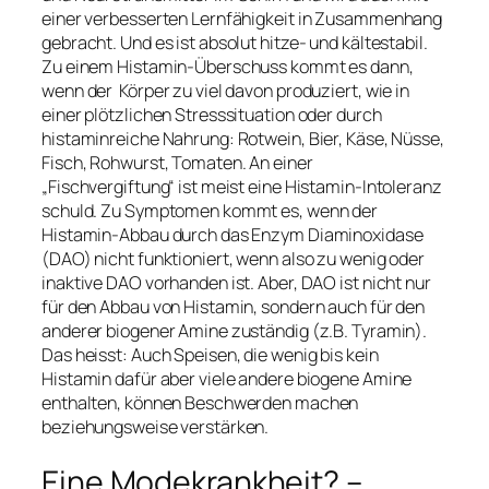
einer verbesserten Lernfähigkeit in Zusammenhang
gebracht. Und es ist absolut hitze- und kältestabil.
Zu einem Histamin-Überschuss kommt es dann,
wenn der Körper zu viel davon produziert, wie in
einer plötzlichen Stresssituation oder durch
histaminreiche Nahrung: Rotwein, Bier, Käse, Nüsse,
Fisch, Rohwurst, Tomaten. An einer
„Fischvergiftung“ ist meist eine Histamin-Intoleranz
schuld. Zu Symptomen kommt es, wenn der
Histamin-Abbau durch das Enzym Diaminoxidase
(DAO) nicht funktioniert, wenn also zu wenig oder
inaktive DAO vorhanden ist. Aber, DAO ist nicht nur
für den Abbau von Histamin, sondern auch für den
anderer biogener Amine zuständig (z.B. Tyramin).
Das heisst: Auch Speisen, die wenig bis kein
Histamin dafür aber viele andere biogene Amine
enthalten, können Beschwerden machen
beziehungsweise verstärken.
Eine Modekrankheit? –