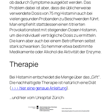
ob dadurch Symptome ausgelöst werden. Das
Problem dabei ist aber, dass die üblicherweise
verwendete Dosis von 75 mg Histamin auch bei
vielen gesunden Probanden zu Beschwerden führt.
Man empfiehlt stattdessen einen titrierten
Provokationstest mit steigenden Dosen Histamin,
um die individuell verträgliche Dosis zu ermitteln.
Die kann aber auch bei einem Betroffenen selbst
stark schwanken. So hemmen etwa bestimmte
Medikamente oder Alkohol die Aktivität der Enzyme.
Therapie
Bei Histamin entscheidet die Menge über das „Gift“.
Die nachhaltigste Therapie ist natürlich eine Diät
(
>>> hier eine genaue Anleitung
).
…und hier vom Unispital Zürich: