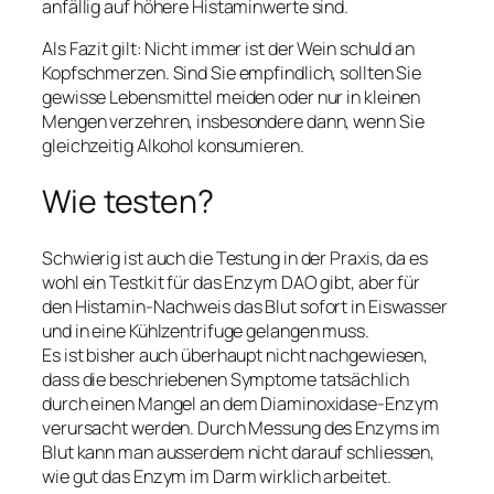
anfällig auf höhere Histaminwerte sind.
Als Fazit gilt: Nicht immer ist der Wein schuld an
Kopfschmerzen. Sind Sie empfindlich, sollten Sie
gewisse Lebensmittel meiden oder nur in kleinen
Mengen verzehren, insbesondere dann, wenn Sie
gleichzeitig Alkohol konsumieren.
Wie testen?
Schwierig ist auch die Testung in der Praxis, da es
wohl ein Testkit für das Enzym DAO gibt, aber für
den Histamin-Nachweis das Blut sofort in Eiswasser
und in eine Kühlzentrifuge gelangen muss.
Es ist bisher auch überhaupt nicht nachgewiesen,
dass die beschriebenen Symptome tatsächlich
durch einen Mangel an dem Diaminoxidase-Enzym
verursacht werden. Durch Messung des Enzyms im
Blut kann man ausserdem nicht darauf schliessen,
wie gut das Enzym im Darm wirklich arbeitet.