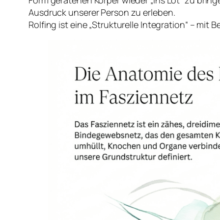
Form geratenen Körper wieder „ins Lot“ zu bring
Ausdruck unserer Person zu erleben.
Rolfing ist eine „Strukturelle Integration“ – mit 