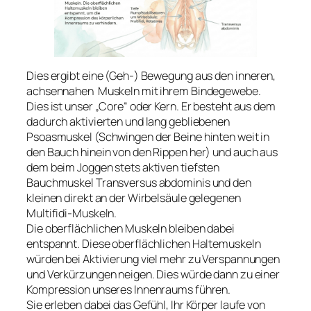
Dies ergibt eine (Geh-) Bewegung aus den inneren,
achsennahen Muskeln mit ihrem Bindegewebe.
Dies ist unser „Core“ oder Kern. Er besteht aus dem
dadurch aktivierten und lang gebliebenen
Psoasmuskel (Schwingen der Beine hinten weit in
den Bauch hinein von den Rippen her) und auch aus
dem beim Joggen stets aktiven tiefsten
Bauchmuskel Transversus abdominis und den
kleinen direkt an der Wirbelsäule gelegenen
Multifidi-Muskeln.
Die oberflächlichen Muskeln bleiben dabei
entspannt. Diese oberflächlichen Haltemuskeln
würden bei Aktivierung viel mehr zu Verspannungen
und Verkürzungen neigen. Dies würde dann zu einer
Kompression unseres Innenraums führen.
Sie erleben dabei das Gefühl, Ihr Körper laufe von